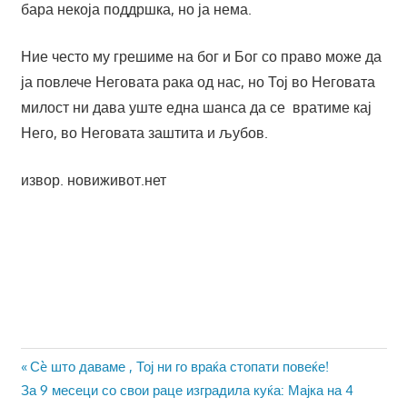
бара некоја поддршка, но ја нема.
Ние често му грешиме на бог и Бог со право може да
ја повлече Неговата рака од нас, но Тој во Неговата
милост ни дава уште една шанса да се вратиме кај
Него, во Неговата заштита и љубов.
извор. новиживот.нет
Навигација
Previous
Сè што даваме , Тој ни го враќа стопати повеќе!
Next
Post:
За 9 месеци со свои раце изградила куќа: Мајка на 4