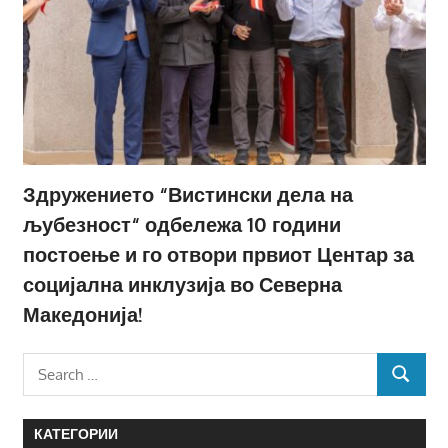
Здружението “Вистински дела на
љубезност“ одбележа 10 години
постоење и го отвори првиот Центар за
социјална инклузија во Северна
Македонија!
Search
SEARCH
for:
КАТЕГОРИИ