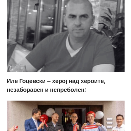
Иле Гоцевски – херој над хероите,
незаборавен и непреболен!