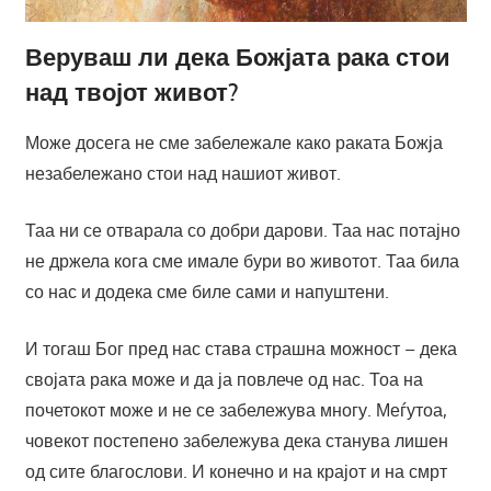
Веруваш ли дека Божјата рака стои
над твојот живот?
Може досега не сме забележале како раката Божја
незабележано стои над нашиот живот.
Таа ни се отварала со добри дарови. Таа нас потајно
не држела кога сме имале бури во животот. Таа била
со нас и додека сме биле сами и напуштени.
И тогаш Бог пред нас става страшна можност – дека
својата рака може и да ја повлече од нас. Тоа на
почетокот може и не се забележува многу. Меѓутоа,
човекот постепено забележува дека станува лишен
од сите благослови. И конечно и на крајот и на смрт