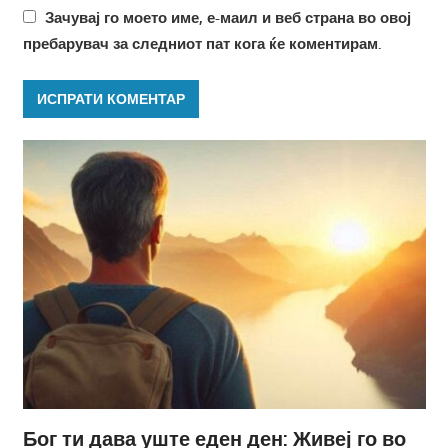
Зачувај го моето име, е-маил и веб страна во овој
пребарувач за следниот пат кога ќе коментирам.
Бог ти дава уште еден ден: Живеј го во