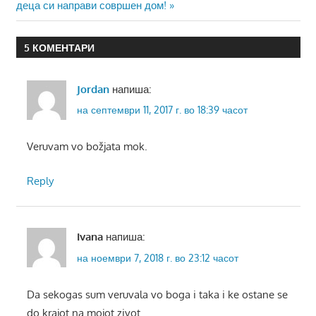
на
Post:
деца си направи совршен дом!
напис
5 КОМЕНТАРИ
Jordan
напиша:
на септември 11, 2017 г. во 18:39 часот
Veruvam vo božjata mok.
Reply
Ivana
напиша:
на ноември 7, 2018 г. во 23:12 часот
Da sekogas sum veruvala vo boga i taka i ke ostane se
do krajot na mojot zivot