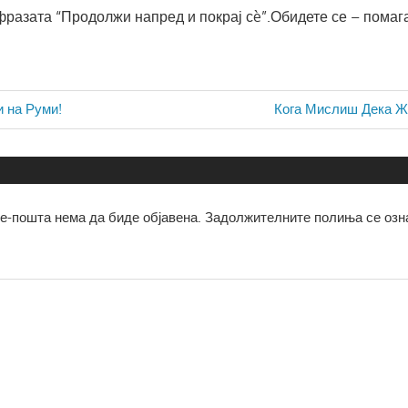
 фразата “Продолжи напред и покрај сè”.
Обидете се – помаг
ја
Next
и на Руми!
Кога Мислиш Дека Жи
Post:
е-пошта нема да биде објавена.
Задолжителните полиња се озн