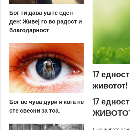
Бог ти дава уште еден
ден: Живеј го во радост и
благодарност.
17 еднос
животот!
17 еднос
Бог ве чува дури и кога не
сте свесни за тоа.
ЖИВОТО
1. Не ширете озб