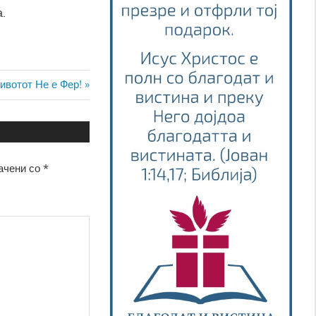
а.
вотот Не е Фер!
ачени со
*