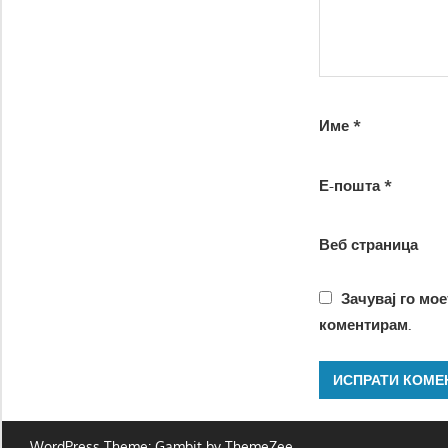
Име
*
Е-пошта
*
Веб страница
Зачувај го мое
коментирам.
WordPress Theme: Gambit by ThemeZee.