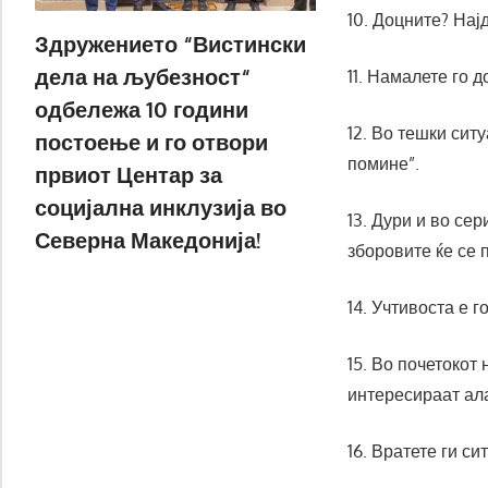
10. Доцните? Најд
Здружението “Вистински
дела на љубезност“
11. Намалете го 
одбележа 10 години
12. Во тешки ситу
постоење и го отвори
помине”.
првиот Центар за
социјална инклузија во
13. Дури и во се
Северна Македонија!
зборовите ќе се 
14. Учтивоста е г
15. Во почетокот
интересираат ал
16. Вратете ги си