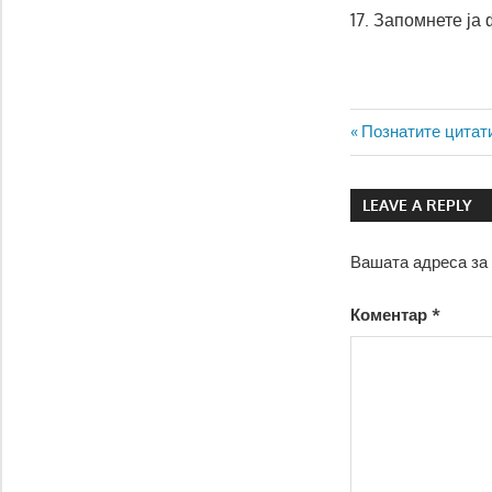
17. Запомнете ја
Навигаци
Previous
Познатите цитат
Post:
на
LEAVE A REPLY
напис
Вашата адреса за 
Коментар
*