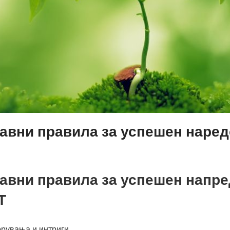
тавни правила за успешен наред
тавни правила за успешен напре
Т
орувања и интриги.