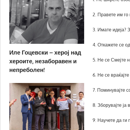
2. Правете им го 
3. Имате идеја? 
4. Откажете се о
Иле Гоцевски – херој над
5. Не се Смејте 
хероите, незаборавен и
непреболен!
6. Не се враќајте
7. Поминувајте с
8. Зборувајте ја
9. Научете да ги