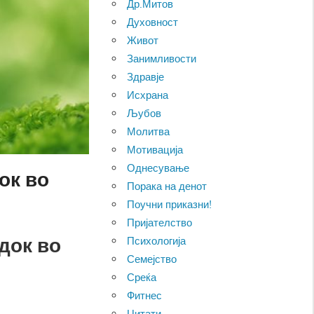
Др.Митов
Духовност
Живот
Занимливости
Здравје
Исхрана
Љубов
Молитва
Мотивација
Однесување
ок во
Порака на денот
Поучни приказни!
Пријателство
док во
Психологија
Семејство
Среќа
Фитнес
Цитати