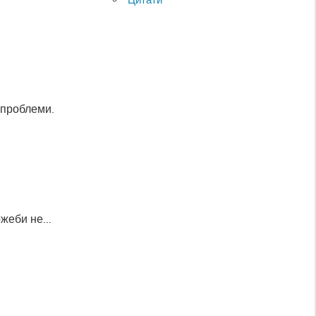
е проблеми.
можеби не…