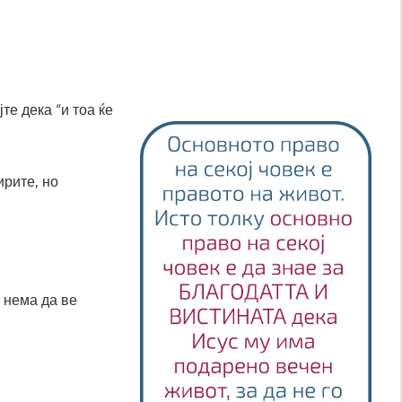
те дека “и тоа ќе
ирите, но
а нема да ве