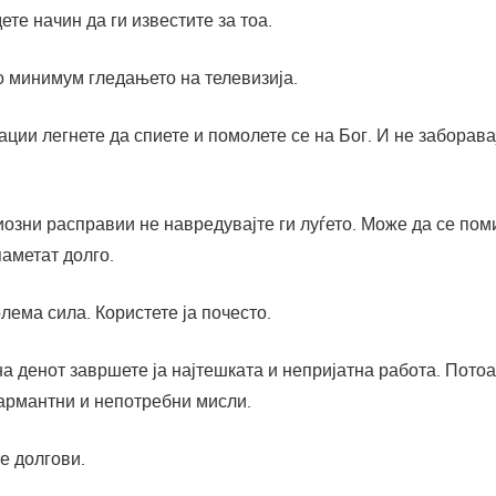
ете начин да ги известите за тоа.
до минимум гледањето на телевизија.
ации легнете да спиете и помолете се на Бог. И не заборавај
риозни расправии не навредувајте ги луѓето. Може да се пом
паметат долго.
олема сила. Користете ја почесто.
 на денот завршете ја најтешката и непријатна работа. Пото
армантни и непотребни мисли.
те долгови.