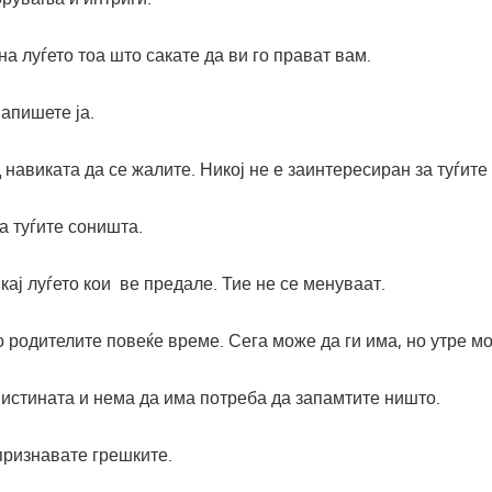
на луѓето тоа што сакате да ви го прават вам.
Запишете ја.
д навиката да се жалите. Никој не е заинтересиран за туѓит
на туѓите соништа.
 кај луѓето кои ве предале. Тие не се менуваат.
о родителите повеќе време. Сега може да ги има, но утре 
 вистината и нема да има потреба да запамтите ништо.
 признавате грешките.