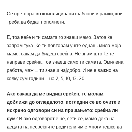
Се претвора во комплицирани шаблони и рамки, кои
треба да бидат пополнети.
Е, тоа веќе и ти самата го знаеш мамо. Затоа ќе
запрам тука. Ќе ти повторам уште еднаш, мила моја
мамо, сакам да бидеш среќна. Не знам што ќе те
направи среќна, тоа знаеш само ти самата. Омилена
работа, маж … ти знаеш најдобро. И не е важно на
колку сум години – на 2, 5, 10, 13, 20 …
Ако сакаш да ме видиш среќен, те молам,
доближи до огледалото, погледни се во очите и
искрено одговори си на прашањето: среќна ли
сум?
И ако одговорот е не, сети се, мамо дека на
децата на несреќните родители им е многу тешко да