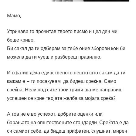
Maмо,
Утринава го прочитав твоето писмо и цел ден ми
беше криво.
Би сакал да ги одберам за тебе оние зборови кои би
можела да ги чуеш и разбереш правилно.
И сфатив дека единственото нешто што сакам да ти
кажам е – ти посакувам да бидеш среќна. Само
среќна. Нели под сите твои грижи да ме направиш
успешен се крие твојата желба за мојата среќа?
А тоа не е во успехот, добрите оценки или
барањата на општествените стандарди. Среќата е да
си самиот себе, да бидеш прифатен, слушнат, мирен