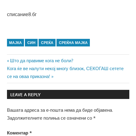
списание8.бг
МАЈКА
СИН
СРЕЌА
СРЕЌНА МАЈКА
Навигација
Previous
Што да правиме кога не боли?
Next
Post:
Кога ќе ве налути некој многу близок, СЕКОГАШ сетете
на
Post:
се на оваа приказна!
напис
LEAVE A REPLY
Вашата адреса за е-пошта нема да биде објавена.
Задолжителните полиња се означени со
*
Коментар
*