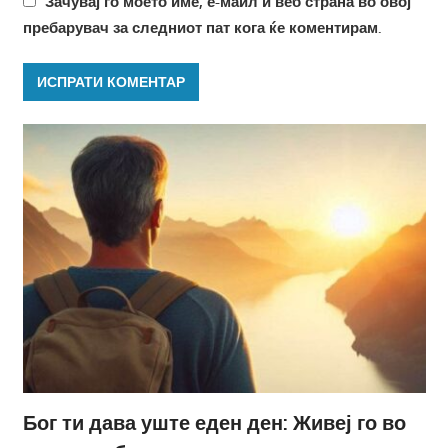
Зачувај го моето име, е-маил и веб страна во овој
пребарувач за следниот пат кога ќе коментирам.
Бог ти дава уште еден ден: Живеј го во