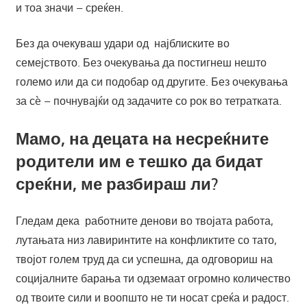
и тоа значи – среќен.
Без да очекуваш удари од најблиските во
семејството. Без очекувања да постигнеш нешто
големо или да си подобар од другите. Без очекувања
за сè – почнувајќи од задачите со рок во тетратката.
Мамо, на децата на несреќните
родители им е тешко да бидат
среќни, ме разбираш ли?
Гледам дека работните денови во твојата работа,
лутањата низ лавиринтите на конфликтите со тато,
твојот голем труд да си успешна, да одговориш на
социјалните барања ти одземаат огромно количество
од твоите сили и воопшто не ти носат среќа и радост.