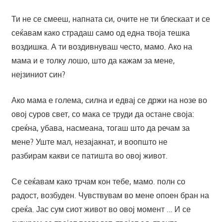
Ти не се смееш, напната си, очите не ти блескаат и се
сеќавам како страдаш само од една твоја тешка
воздишка. А ти воздивнуваш често, мамо. Ако на
мама и е толку лошо, што да кажам за мене,
нејзиниот син?
Ако мама е голема, силна и едвај се држи на нозе во
овој суров свет, со мака се труди да остане своја:
среќна, убава, насмеана, тогаш што да речам за
мене? Уште мал, незајакнат, и воопшто не
разбирам какви се патишта во овој живот.
Се сеќавам како трчам кон тебе, мамо. полн со
радост, возбуден. Чувствувам во мене опоен бран на
среќа. Јас сум сиот живот во овој момент … И се