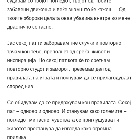
судирам со твојот погледот, твојот од, твоите
забавени движења и веќе знам што ќе кажеш … Од
твоите зборови целата оваа убавина внатре во мене
драстично се гасне.
Јас секој пат ги заборавам тие случки и повторно
трчам кон тебе, преполнет од среќа, живот и
инспирација. Но секој пат кога ќе го сретнам
повторно студот и заморот, преземам дел од
правилата на играта и почнувам да се прилагодуваат
според нив.
Се обидувам да се придржувам кон правилата. Секој
пат – одново и одново. И станувам како големите –
погледот ми гасне, чувствата се приглушуваат и
животот престанува да изгледа како огромна
прилика.