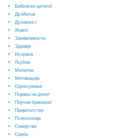
Библиски цитати!
Др.Митов
Духовност
Живот
Занимливости
Здравје
Исхрана
Љубов
Молитва
Мотивација
Однесување
Порака на денот
Поучни приказни!
Пријателство
Психологија
Семејство
Среќа