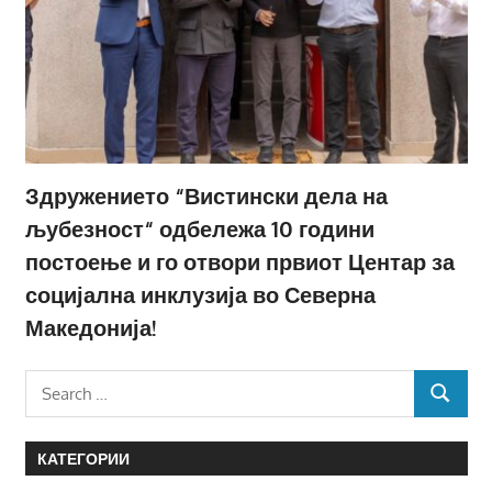
Здружението “Вистински дела на
љубезност“ одбележа 10 години
постоење и го отвори првиот Центар за
социјална инклузија во Северна
Македонија!
Search
SEARCH
for:
КАТЕГОРИИ