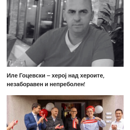
Иле Гоцевски – херој над хероите,
незаборавен и непреболен!