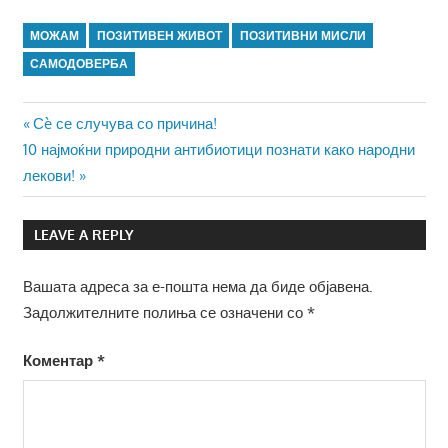
МОЖАМ
ПОЗИТИВЕН ЖИВОТ
ПОЗИТИВНИ МИСЛИ
САМОДОВЕРБА
Навигација
Previous
Сè се случува со причина!
Next
Post:
10 најмоќни природни антибиотици познати како народни
на
Post:
лекови!
напис
LEAVE A REPLY
Вашата адреса за е-пошта нема да биде објавена.
Задолжителните полиња се означени со
*
Коментар
*