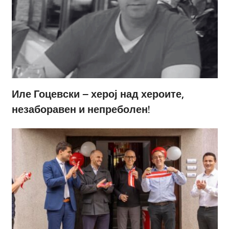
Иле Гоцевски – херој над хероите,
незаборавен и непреболен!