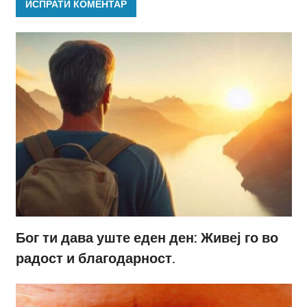
Бог ти дава уште еден ден: Живеј го во
радост и благодарност.