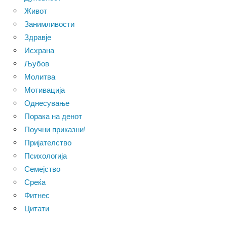
Живот
Занимливости
Здравје
Исхрана
Љубов
Молитва
Мотивација
Однесување
Порака на денот
Поучни приказни!
Пријателство
Психологија
Семејство
Среќа
Фитнес
Цитати