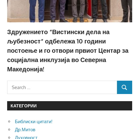
Здружението “Вистински дела на
љубезност“ одбележа 10 години
постоење и го отвори првиот Центар за
социјална инклузија во Северна
Македонија!
Search
SEARCH
for:
КАТЕГОРИИ
Библиски цитати!
Др.Митов
Духовност