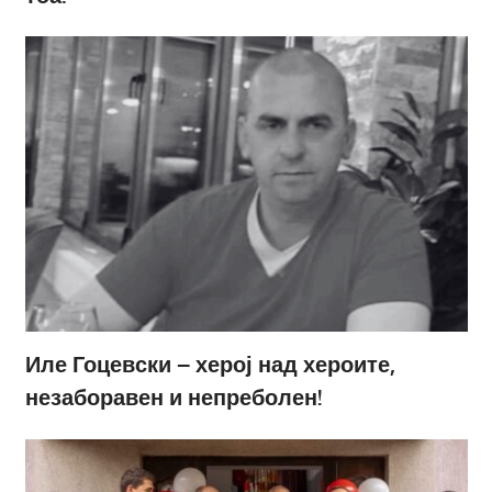
Иле Гоцевски – херој над хероите,
незаборавен и непреболен!