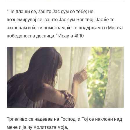
“Не плаши се, зашто Јас сум со тебе; не
вознемирувај се, зашто Јас сум Бог твој; Јас ќе те
закрепам и ќе ти помогнам, ќе те поддржам со Мојата
победоносна десница.” Исаија 41,10
Трпеливо се надевав на Господ, и Тој се наклони над
мене и ја чу молитвата моја,