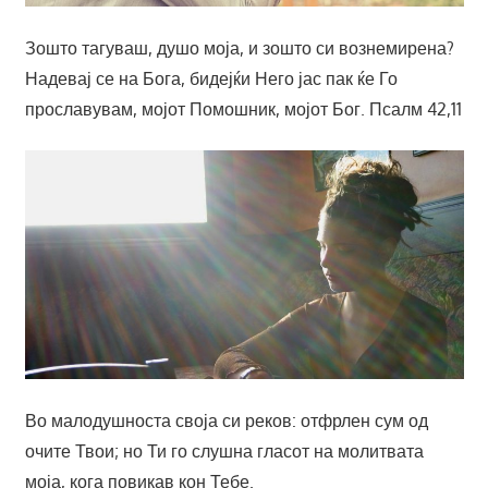
Зошто тагуваш, душо моја, и зошто си вознемирена?
Надевај се на Бога, бидејќи Него јас пак ќе Го
прославувам, мојот Помошник, мојот Бог. Псалм 42,11
Во малодушноста своја си реков: отфрлен сум од
очите Твои; но Ти го слушна гласот на молитвата
моја, кога повикав кон Тебе.