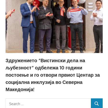
Здружението “Вистински дела на
љубезност“ одбележа 10 години
постоење и го отвори првиот Центар за
социјална инклузија во Северна
Македонија!
Search
SEARCH
for: