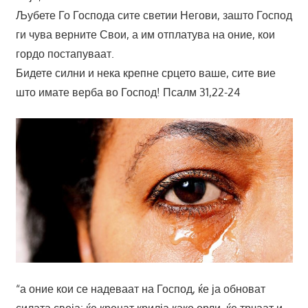
Љубете Го Господа сите светии Негови, зашто Господ
ги чува верните Свои, а им отплатува на оние, кои
гордо постапуваат.
Бидете силни и нека крепне срцето ваше, сите вие
што имате верба во Господ! Псалм 31,22-24
“а оние кои се надеваат на Господ, ќе ја обноват