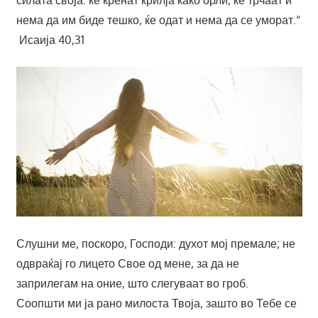
силата своја: ќе кренат крилја како орли, ќе трчаат и
нема да им биде тешко, ќе одат и нема да се уморат.“
Исаија 40,31
Слушни ме, поскоро, Господи: духот мој премале; не
одвраќај го лицето Свое од мене, за да не
заприлегам на оние, што слегуваат во гроб.
Соопшти ми ја рано милоста Твоја, зашто во Тебе се