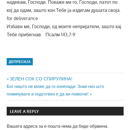
надевам, Господи. Покажи ми го, Господи, патот по
кој да одам, зашто кон Тебе ја издигам душата своја.
for deliverance
Избави ме, Господи, од моите непријатели, зашто кај
Тебе прибегнав. Псалм 143,7-9
ДЕПРЕСИЈА
Навигација
Previous
ЗЕЛЕН СОК СО СПИРУЛИНА!
Next
Post:
Бог ништо не може да го изненади: Знае низ што
на
Post:
поминувате и подготвен е да ви помогне!
напис
LEAVE A REPLY
Вашата адреса за е-пошта нема да биде објавена.