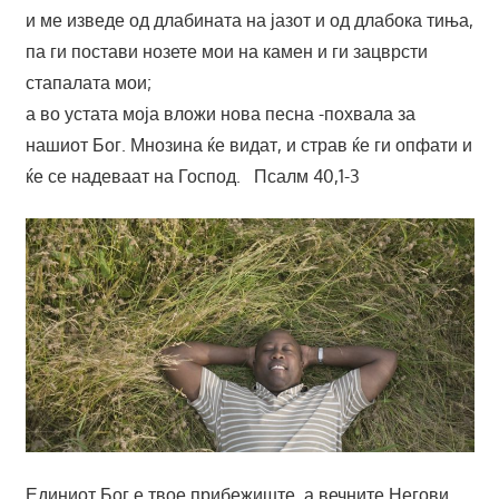
и ме изведе од длабината на јазот и од длабока тиња,
па ги постави нозете мои на камен и ги зацврсти
стапалата мои;
а во устата моја вложи нова песна -похвала за
нашиот Бог. Мнозина ќе видат, и страв ќе ги опфати и
ќе се надеваат на Господ. Псалм 40,1-3
Единиот Бог е твое прибежиште, а вечните Негови