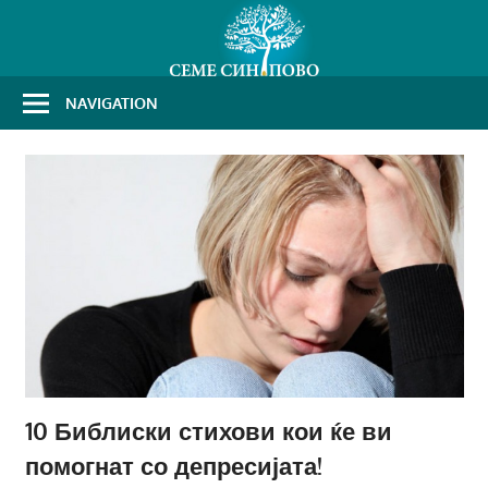
Skip
to
content
NAVIGATION
10 Библиски стихови кои ќе ви
помогнат со депресијата!