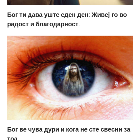
Бог ти дава уште еден ден: Живеј го во
радост и благодарност.
Бог ве чува дури и кога не сте свесни за
тоа.