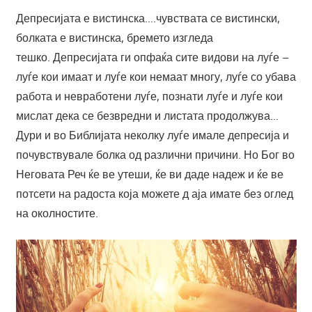
Депресијата е вистинска….чувствата се вистински,
болката е вистинска, бремето изгледа
тешко. Депресијата ги опфаќа сите видови на луѓе –
луѓе кои имаат и луѓе кои немаат многу, луѓе со убава
работа и невработени луѓе, познати луѓе и луѓе кои
мислат дека се безвредни и листата продолжува…
Дури и во Библијата неколку луѓе имале депресија и
почувствувале болка од различни причини. Но Бог во
Неговата Реч ќе ве утеши, ќе ви даде надеж и ќе ве
потсети на радоста која можете д аја имате без оглед
на околностите.