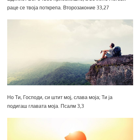
раце се твоја поткрепа. Второзаконие 33,27
Но Ти, Господи, си штит мој, слава моја; Ти ја
подигаш главата моја. Псалм 3,3