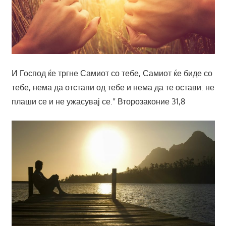
И Господ ќе тргне Самиот со тебе, Самиот ќе биде со
тебе, нема да отстапи од тебе и нема да те остави: не
плаши се и не ужасувај се.” Второзаконие 31,8