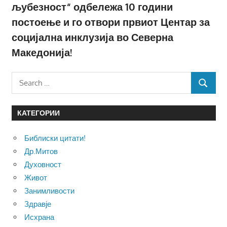
љубезност“ одбележа 10 години
постоење и го отвори првиот Центар за
социјална инклузија во Северна
Македонија!
Search
SEARCH
for:
КАТЕГОРИИ
Библиски цитати!
Др.Митов
Духовност
Живот
Занимливости
Здравје
Исхрана