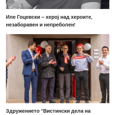
Иле Гоцевски – херој над хероите,
незаборавен и непреболен!
Здружението “Вистински дела на