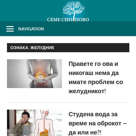
Skip
to
content
NAVIGATION
ОЗНАКА:
ЖЕЛУДНИК
Правете го ова и
никогаш нема да
имате проблем со
желудникот!
Студена вода за
време на оброкот –
да или не?!