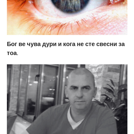
Бог ве чува дури и кога не сте свесни за
тоа.