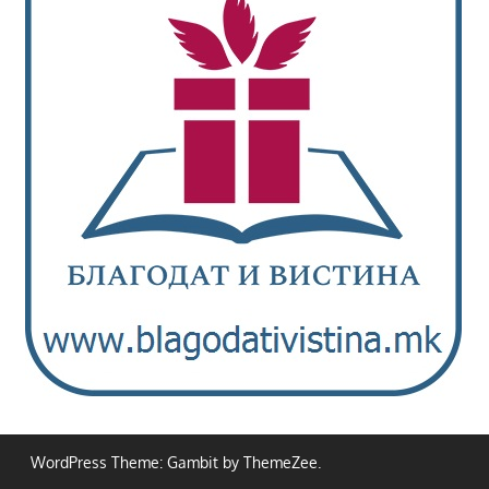
WordPress Theme: Gambit by ThemeZee.