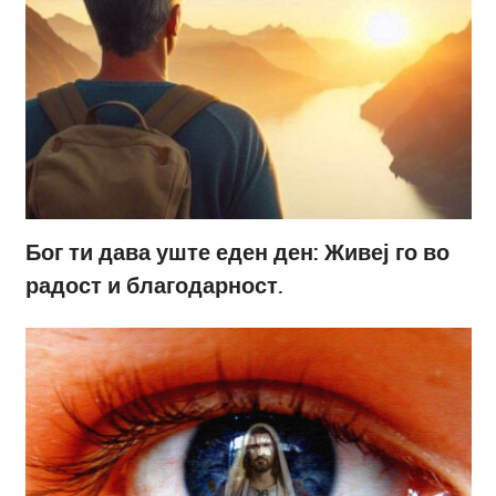
Бог ти дава уште еден ден: Живеј го во
радост и благодарност.