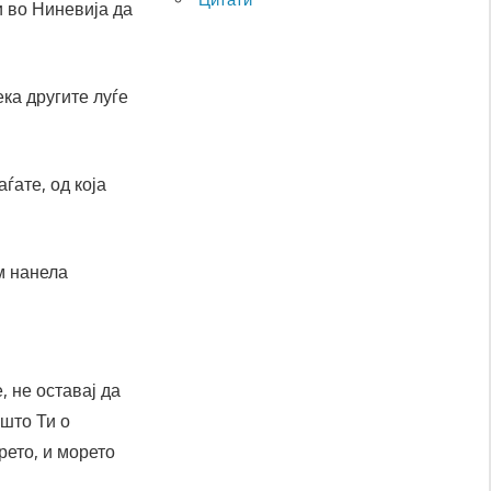
и во Ниневија да
ека другите луѓе
ѓате, од која
м нанела
, не оставај да
ашто Ти о
рето, и морето