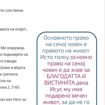
ите сопствени
мата на очајот,
. Ме опкружија
во подножјето на
 го извади
 Јахве и мојата
а суетната
сна на
она 2, 5-10)
кал кон Него за