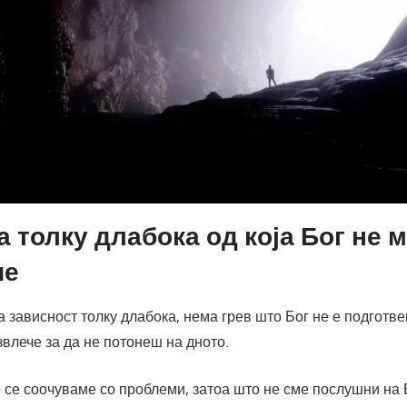
а толку длабока од која Бог не 
че
а зависност толку длабока, нема грев што Бог не е подготвен
звлече за да не потонеш на дното.
 се соочуваме со проблеми, затоа што не сме послушни на 