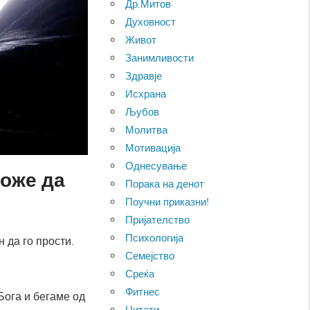
Др.Митов
Духовност
Живот
Занимливости
Здравје
Исхрана
Љубов
Молитва
Мотивација
Однесување
може да
Порака на денот
Поучни приказни!
Пријателство
Психологија
 да го прости.
Семејство
Среќа
Фитнес
Бога и бегаме од
Цитати