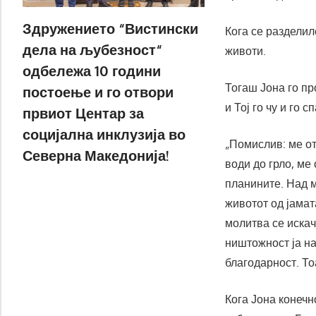
Здружението “Вистински
Кога се разделил
дела на љубезност“
животи.
одбележа 10 години
Тогаш Јона го пр
постоење и го отвори
и Тој го чу и го с
првиот Центар за
социјална инклузија во
„Помислив: ме от
Северна Македонија!
води до грло, ме
планините. Над м
животот од јамат
молитва се искач
ништожност ја на
благодарност. Тоа
Кога Јона конечн