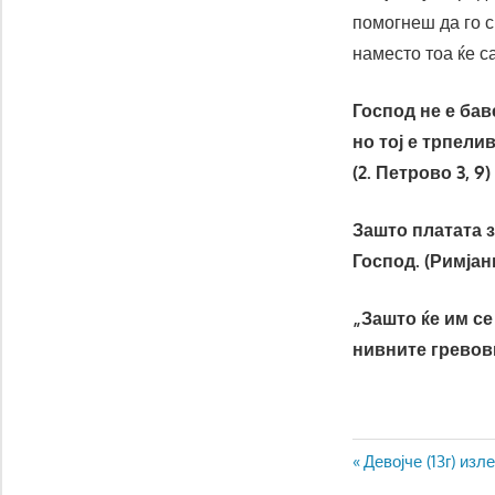
помогнеш да го с
наместо тоа ќе с
Господ не е бав
но тој е трпелив
(2. Петрово 3, 9)
Зашто платата з
Господ. (Римјани
„Зашто ќе им се
нивните гревови“
Навигаци
Previous
Девојче (13г) изл
Post: