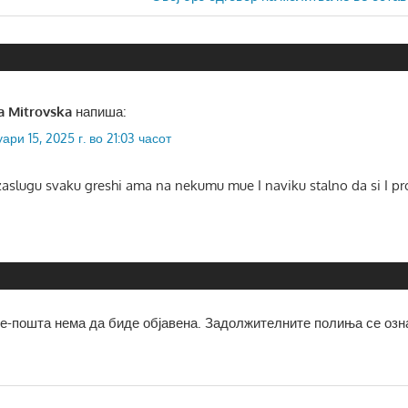
Post:
na Mitrovska
напиша:
уари 15, 2025 г. во 21:03 часот
aslugu svaku greshi ama na nekumu mue I naviku stalno da si I pr
е-пошта нема да биде објавена.
Задолжителните полиња се озн