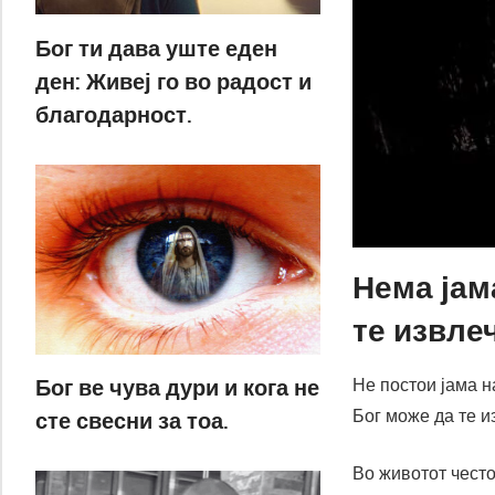
Бог ти дава уште еден
ден: Живеј го во радост и
благодарност.
Нема јам
те извле
Бог ве чува дури и кога не
Не постои јама н
Бог може да те и
сте свесни за тоа.
Во животот често