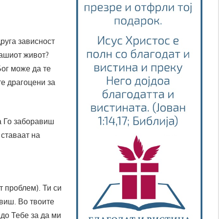
друга зависност
вашиот живот?
Бог може да те
сте драгоцени за
да Го заборавиш
 ставаат на
 проблем). Ти си
авиш. Во твоите
до Тебе за да ми