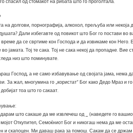
го спасил од стомакот на рибата што го проголтала.
?
та на долгови, порнографија, алкохол, прељуба или некоја 
душата? Дали избегавте од повикот што Бог го постави во 
 е време да се свртиме кон Господа и да извикаме кон Него. 
 во јамата. Тој те сака. Тој не сака некој да пропадне. Вие 
 гледа низ што поминувате.
араш Господ, а не само избавување од својата јама, нема 
ви. За жал, многумина го „користат“ Бог како Дедо Мраз и го
 добијат тоа што го сакаат.
вување:
годарам што сакаше да ме извлечеш од
_
(наведете го вашиот
 мојот Откупител, Семоќниот Бог и никогаш нема да ме ост
ен и скапоцен. Ми даваш рака за помош. Сакам да се држам 