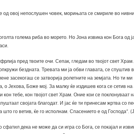
е од овој непослушен човек, морињата се смириле во нивн
оголта голема риба во морето. Но Јона извика кон Бога од ја
паси.
фрлија пред твоите очи. Сепак, гледам во твојот свет Храм
 опкружи бездната. Тревата ми ја обви главата, се спуштив 
ене засекогаш се затворија ролетните на земјата. Но ти ми
а, о Јехова, Боже мој. За малку ќе издишев кога се сетив на
и кон тебе, кон твојот свет Храм. Оние кои се поклонуваат н
пуштаат својата благодат. И јас ќе ти принесам жртва со пе
 што го ветив, ќе го исполнам. Спасението е од Господа“. (Ј
о сфатил дека не може да си игра со Бога, се покајал и изви