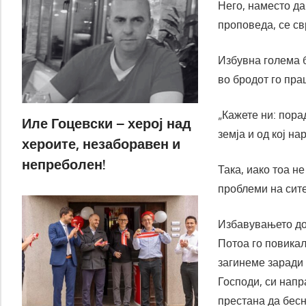
Него, наместо да
проповеда, се св
Избувна голема б
во бродот го пра
„Кажете ни: порад
Иле Гоцевски – херој над
земја и од кој нар
хероите, незаборавен и
непреболен!
Така, иако тоа н
проблеми на сите
Избавувањето до
Потоа го повикал
загинеме заради 
Господи, си напр
престана да бесне