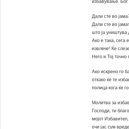
избавување. Бог 
Дали сте во јама
Дали сте во јама
што ја уништува 
Ако е така, сега
извлече! Ќе слезе
Него и Тој точно
Ако искрено го б
откако ќе те изба
полица кога ќе го
Молитва за изба
Господи, ти бла
мојот Избавител,
очи јас сум вред