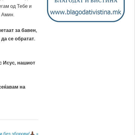
егам од Тебе и
. Амин.
етаат за бавен,
 да се обратат.
ос Исус, нашиот
сеќавам на
и без зборови!