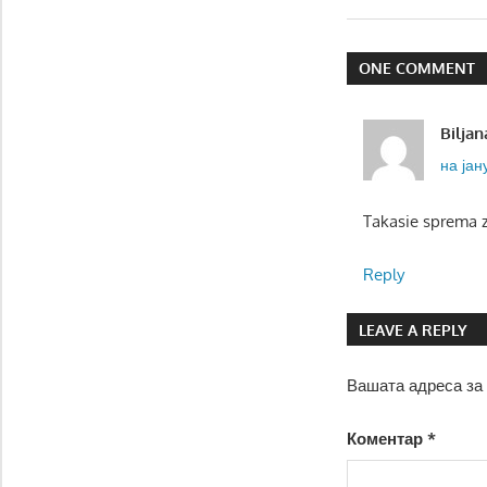
на
напис
ONE COMMENT
Bilja
на јан
Takasie sprema z
Reply
LEAVE A REPLY
Вашата адреса за 
Коментар
*