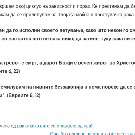
кршам овој циклус на зависност и пораз. Ќе престанам да б
акам да се прилепувам за Твојата моќна и простувачка рака
ен да го исполни своето ветување, како што некои го см
 со вас затоа што не сака никој да загине, туку сака сите
а гревот е смрт, а дарот Божји е вечен живот во Христ
те 6, 23)
 смилувам на нивните беззаконија и нема повеќе да се 
. (Евреите 8, 12)
ја
ечено од рак откако сите се откажале од неа!
Next
Овој брз одговор на молитва ќе ве остав