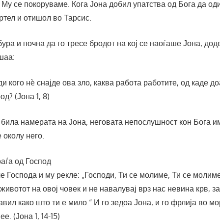
 Му се покоруваме. Кога Јона добил упатства од Бога да од
ртел и отишол во Тарсис.
ура и почна да го тресе бродот на кој се наоѓаше Јона, дод
шаа:
и кого нè снајде ова зло, каква работа работите, од каде доа
од? (Јона 1, 8)
е била намерата на Јона, неговата непослушност кон Бога и
 околу него.
аѓа од Господ
е Господа и му рекле: „Господи, Ти се молиме, Ти се молиме
животот на овој човек и не навалувај врз нас невина крв, з
авил како што ти е мило.“ И го зедоа Јона, и го фрлија во мо
е. (Јона 1, 14-15)