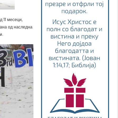
 11 месеци,
кана од наследна
и.