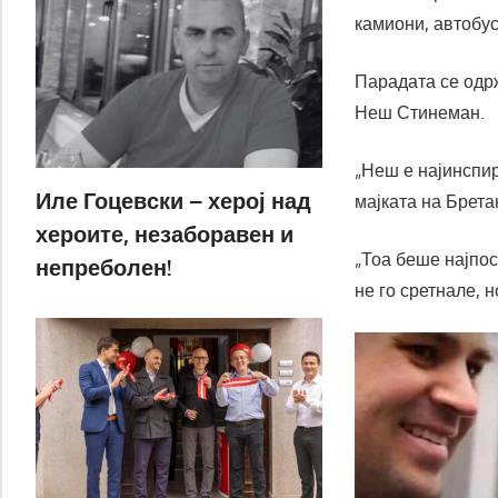
камиони, автобус
Парадата се одрж
Неш Стинеман.
„Неш е најинспир
Иле Гоцевски – херој над
мајката на Брета
хероите, незаборавен и
„Тоа беше најпос
непреболен!
не го сретнале, н