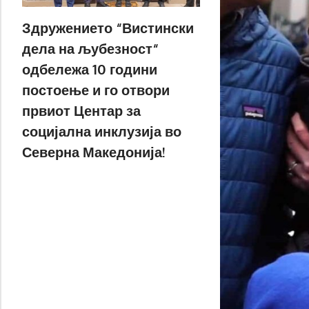
Здружението “Вистински
дела на љубезност“
одбележа 10 години
постоење и го отвори
првиот Центар за
социјална инклузија во
Северна Македонија!