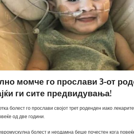
лно момче го прослави 3-от род
јќи ги сите предвидувања!
тка болест го прослави својот трет роденден иако лекарит
веќе од две години.
евромускулна болест и неодамна беше почестен кога повеќе