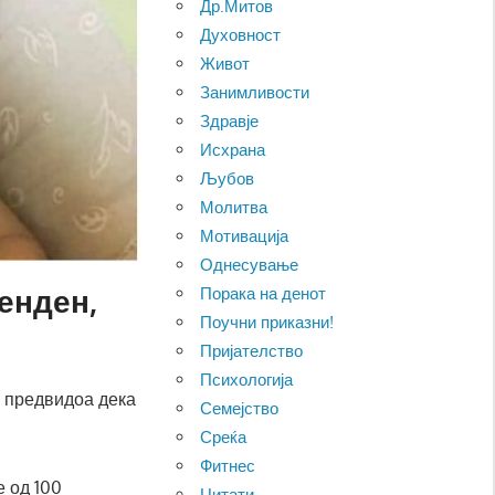
Др.Митов
Духовност
Живот
Занимливости
Здравје
Исхрана
Љубов
Молитва
Мотивација
Однесување
енден,
Порака на денот
Поучни приказни!
Пријателство
Психологија
е предвидоа дека
Семејство
Среќа
Фитнес
 од 100
Цитати