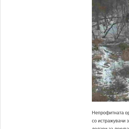
Непрофитната ор
со истражувачи з
долари за лекува