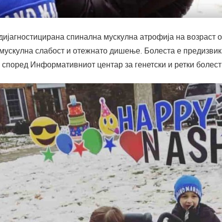
ијагностицирана спинална мускулна атрофија на возраст од
 мускулна слабост и отежнато дишење. Болеста е предизви
, според Информативниот центар за генетски и ретки болест