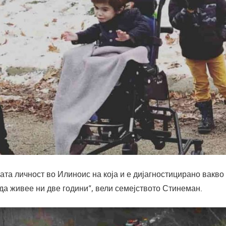
та личност во Илиноис на која и е дијагностицирано вакво
да живее ни две години“, вели семејството Стинеман.