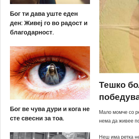
Бог ти дава уште еден
ден: Живеј го во радост и
благодарност.
Тешко бо
победува
Бог ве чува дури и кога не
Мало момче со ре
сте свесни за тоа.
нема да живее по
Неш има ретка н