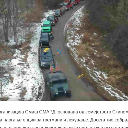
ганизација Смаш СМАРД, основана од семејството Стинем
а наоѓање опции за третмани и лекување. Досега тие собр
ње на нивниот син и други деца како него на кои им е потр