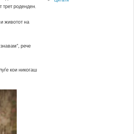
т трет роденден.
ви животот на
ознавам“, рече
луѓе кои никогаш