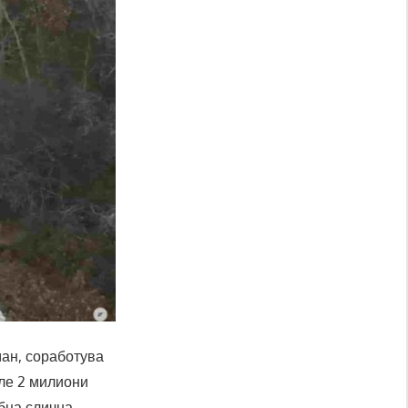
ан, соработува
але 2 милиони
ебна слична