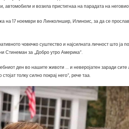
и, автомобили и возила пристигнаа на парадата на неговио
а на 17 ноември во Линколншир, Илиноис, за да се просла
ативното човечко суштество и најсилната личност што ја п
ни Стинеман за „Добро утро Америка“.
ебниот ден во нашите животи … и неверојатен заради сите 
о стојат толку силно покрај него“, рече таа.