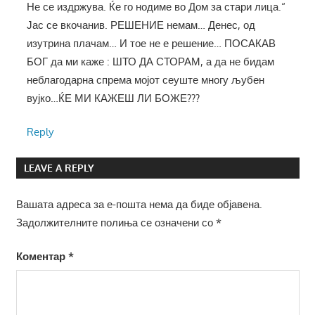
Не се издржува. Ќе го нодиме во Дом за стари лица.“
Јас се вкочанив. РЕШЕНИЕ немам… Денес, од
изутрина плачам… И тое не е решение… ПОСАКАВ
БОГ да ми каже : ШТО ДА СТОРАМ, а да не бидам
неблагодарна спрема мојот сеуште многу љубен
вујко…ЌЕ МИ КАЖЕШ ЛИ БОЖЕ???
Reply
LEAVE A REPLY
Вашата адреса за е-пошта нема да биде објавена.
Задолжителните полиња се означени со
*
Коментар
*