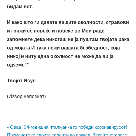
бидам ист.
И како што ги давате вашите околности, стравови
и грижи сè повеќе и повеќе во Мои раце,
запомнете дека никогаш не ја пуштам твојата рака
од мојата И тука лежи вашата безбедност, која
никој и ниту една околност не може да ви ја
одземе! “
Твојот Исус
(Извор непознат)
Навигација
Previous
Оваа 104-годишна италијанка го победи коронавирусот!
Next
Post:
Применете ги своите таленти во пракса, барајте мудрост