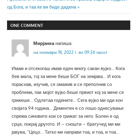
на
Post:
од Бога, и таа ќе ви биде дадена
напис
ONE COMMENT
Мирјанка
напиша:
на ноември 18, 2022 г. во 09:26 часот
Имам и отсекогаш имав еден многу сакан вујко… Кога
бев мала, тој за мене беше БОГ на земјава… И кога
пораснав, изучив, се омажив и се преполнив со
проблеми, пак мојот вујко беше првиот кој за мене се
грижеше… Одлетаа годините… Сега вујко ми оди кон
својата 94 година… Дементен е со лошо однесување
спрема синовите кои се грижат за него. Болен е од
срце, покрај другото. И – сношти – братучед ми ми
јавува; “Цецо… Татко ми направи тоа, и тоа, и тоа…