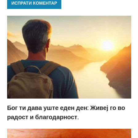
Бог ти дава уште еден ден: Живеј го во
радост и благодарност.