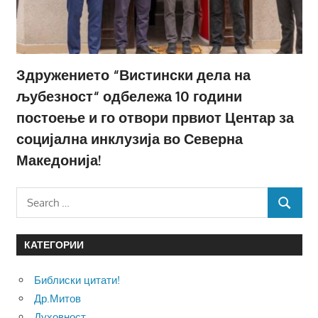
Здружението “Вистински дела на
љубезност“ одбележа 10 години
постоење и го отвори првиот Центар за
социјална инклузија во Северна
Македонија!
Search
SEARCH
for:
КАТЕГОРИИ
Библиски цитати!
Др.Митов
Духовност