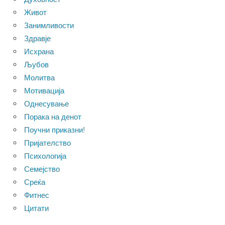
Живот
Занимливости
Здравје
Исхрана
Љубов
Молитва
Мотивација
Однесување
Порака на денот
Поучни приказни!
Пријателство
Психологија
Семејство
Среќа
Фитнес
Цитати