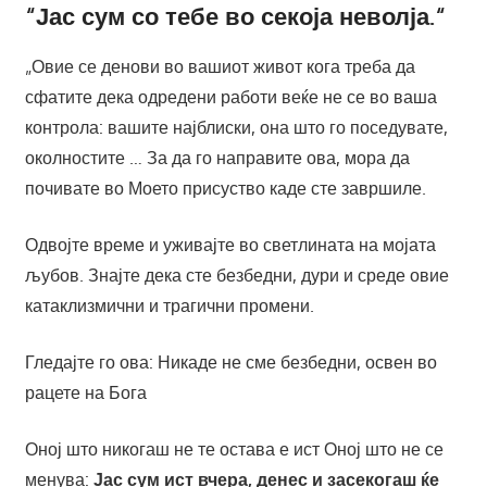
“Јас сум со тебе во секоја неволја.“
„Овие се денови во вашиот живот кога треба да
сфатите дека одредени работи веќе не се во ваша
контрола: вашите најблиски, она што го поседувате,
околностите … За да го направите ова, мора да
почивате во Моето присуство каде сте завршиле.
Одвојте време и уживајте во светлината на мојата
љубов. Знајте дека сте безбедни, дури и среде овие
катаклизмични и трагични промени.
Гледајте го ова: Никаде не сме безбедни, освен во
рацете на Бога
Оној што никогаш не те остава е ист Оној што не се
менува:
Јас сум ист вчера, денес и засекогаш ќе