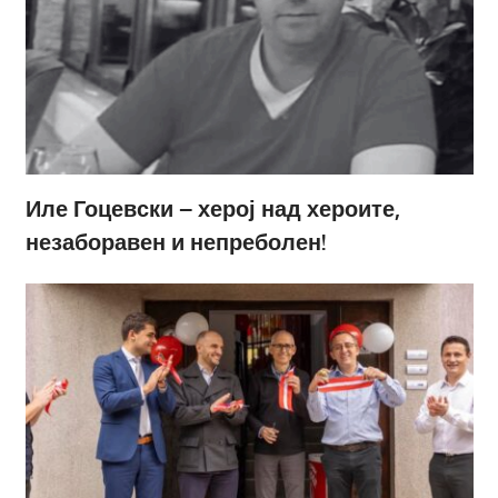
Иле Гоцевски – херој над хероите,
незаборавен и непреболен!