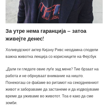
За утре нема гаранција – затоа
живејте денес!
Холивудскиот актер Кијaну Ривс неодамна сподели
важна животна лекција со корисниците на Фејсбук
„Дали ги гледате овие луѓе зад мене? Тие брзаат на
работа и не обрнуваат внимание на ништо.
Понекогаш се фаќаме во ритамот на секојдневниот
живот и забораваме да застанеме и да издвојуваме
време да уживаме во животот. Тоа е како да сме
зомби.