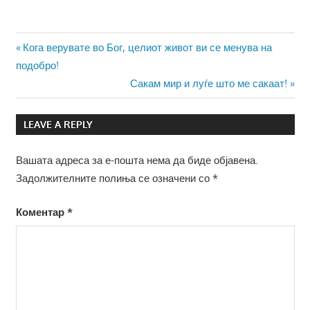
Навигација
Previous
Кога верувате во Бог, целиот живот ви се менува на
Post:
подобро!
на
Next
Сакам мир и луѓе што ме сакаат!
напис
Post:
LEAVE A REPLY
Вашата адреса за е-пошта нема да биде објавена.
Задолжителните полиња се означени со
*
Коментар
*