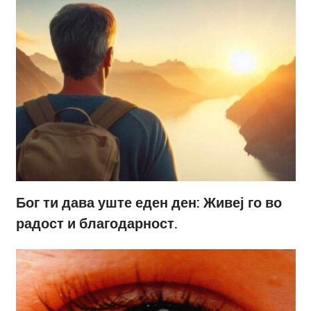
Бог ти дава уште еден ден: Живеј го во
радост и благодарност.