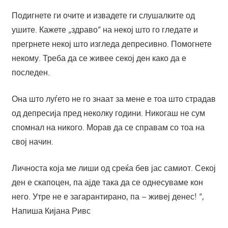
Подигнете ги очите и извадете ги слушалките од
ушите. Кажете „здраво“ на некој што го гледате и
прегрнете некој што изгледа депресивно. Помогнете
некому. Треба да се живее секој ден како да е
последен.
Она што луѓето не го знаат за мене е тоа што страдав
од депресија пред неколку години. Никогаш не сум
спомнал на никого. Морав да се справам со тоа на
свој начин.
Личноста која ме лиши од среќа бев јас самиот. Секој
ден е скапоцен, па ајде така да се однесуваме кон
него. Утре не е загарантирано, па – живеј денес! “,
Напиша Кијана Ривс