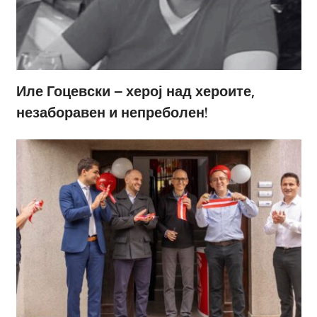
Иле Гоцевски – херој над хероите,
незаборавен и непреболен!