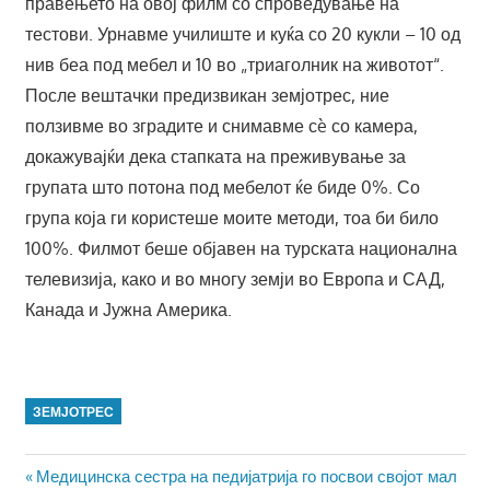
правењето на овој филм со спроведување на
тестови. Урнавме училиште и куќа со 20 кукли – 10 од
нив беа под мебел и 10 во „триаголник на животот“.
После вештачки предизвикан земјотрес, ние
ползивме во зградите и снимавме сè со камера,
докажувајќи дека стапката на преживување за
групата што потона под мебелот ќе биде 0%. Со
група која ги користеше моите методи, тоа би било
100%. Филмот беше објавен на турската национална
телевизија, како и во многу земји во Европа и САД,
Канада и Јужна Америка.
ЗЕМЈОТРЕС
Навигација
Previous
Медицинска сестра на педијатрија го посвои својот мал