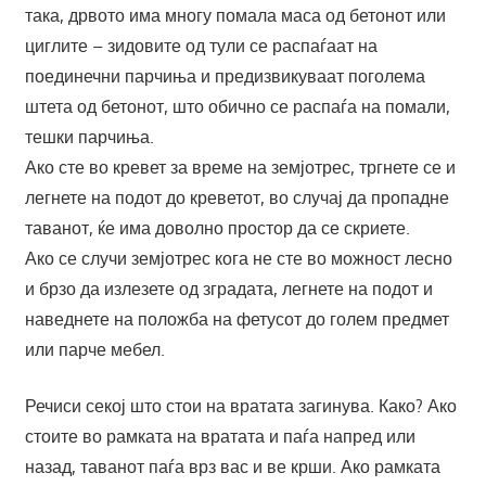
така, дрвото има многу помала маса од бетонот или
циглите – зидовите од тули се распаѓаат на
поединечни парчиња и предизвикуваат поголема
штета од бетонот, што обично се распаѓа на помали,
тешки парчиња.
Ако сте во кревет за време на земјотрес, тргнете се и
легнете на подот до креветот, во случај да пропадне
таванот, ќе има доволно простор да се скриете.
Ако се случи земјотрес кога не сте во можност лесно
и брзо да излезете од зградата, легнете на подот и
наведнете на положба на фетусот до голем предмет
или парче мебел.
Речиси секој што стои на вратата загинува. Како? Ако
стоите во рамката на вратата и паѓа напред или
назад, таванот паѓа врз вас и ве крши. Ако рамката