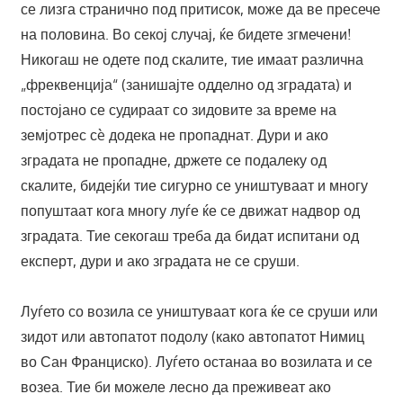
се лизга странично под притисок, може да ве пресече
на половина. Во секој случај, ќе бидете згмечени!
Никогаш не одете под скалите, тие имаат различна
„фреквенција“ (занишајте одделно од зградата) и
постојано се судираат со зидовите за време на
земјотрес сè додека не пропаднат. Дури и ако
зградата не пропадне, држете се подалеку од
скалите, бидејќи тие сигурно се уништуваат и многу
попуштаат кога многу луѓе ќе се движат надвор од
зградата. Тие секогаш треба да бидат испитани од
експерт, дури и ако зградата не се сруши.
Луѓето со возила се уништуваат кога ќе се сруши или
зидот или автопатот подолу (како автопатот Нимиц
во Сан Франциско). Луѓето останаа во возилата и се
возеа. Тие би можеле лесно да преживеат ако