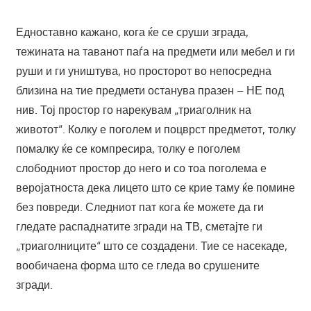
Едноставно кажано, кога ќе се сруши зграда,
тежината на таванот паѓа на предмети или мебел и ги
руши и ги уништува, но просторот во непосредна
близина на тие предмети останува празен – НЕ под
нив. Тој простор го нарекувам „триаголник на
животот“. Колку е поголем и поцврст предметот, толку
помалку ќе се компресира, толку е поголем
слободниот простор до него и со тоа поголема е
веројатноста дека лицето што се крие таму ќе помине
без повреди. Следниот пат кога ќе можете да ги
гледате распаднатите згради на ТВ, сметајте ги
„триаголниците“ што се создадени. Тие се насекаде,
вообичаена форма што се гледа во срушените
згради.