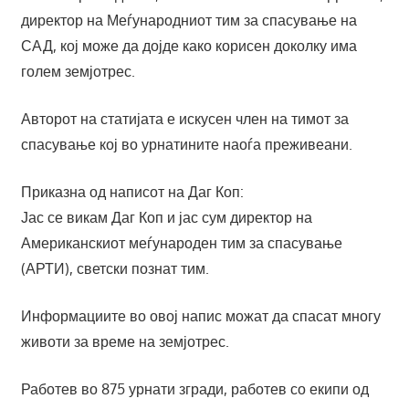
директор на Меѓународниот тим за спасување на
САД, кој може да дојде како корисен доколку има
голем земјотрес.
Авторот на статијата е искусен член на тимот за
спасување кој во урнатините наоѓа преживеани.
Приказна од написот на Даг Коп:
Јас се викам Даг Коп и јас сум директор на
Американскиот меѓународен тим за спасување
(АРТИ), светски познат тим.
Информациите во овој напис можат да спасат многу
животи за време на земјотрес.
Работев во 875 урнати згради, работев со екипи од