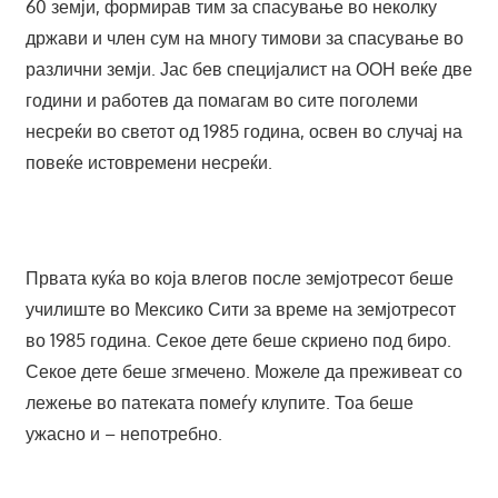
60 земји, формирав тим за спасување во неколку
држави и член сум на многу тимови за спасување во
различни земји. Јас бев специјалист на ООН веќе две
години и работев да помагам во сите поголеми
несреќи во светот од 1985 година, освен во случај на
повеќе истовремени несреќи.
Првата куќа во која влегов после земјотресот беше
училиште во Мексико Сити за време на земјотресот
во 1985 година. Секое дете беше скриено под биро.
Секое дете беше згмечено. Можеле да преживеат со
лежење во патеката помеѓу клупите. Тоа беше
ужасно и – непотребно.