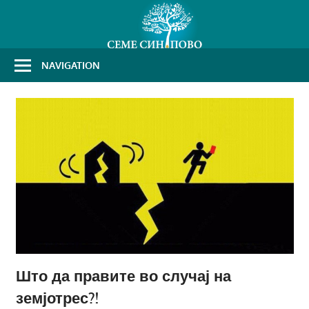
Skip
to
content
NAVIGATION
Што да правите во случај на
земјотрес?!