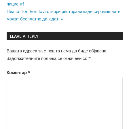
Post:
пациент!
на
Next
Пеачот Jon Bon Jovi отвори ресторани каде сиромашните
напис
Post:
можат бесплатно да јадат!
LEAVE A REPLY
Вашата адреса за е-пошта нема да биде објавена.
Задолжителните полиња се означени со
*
Коментар
*