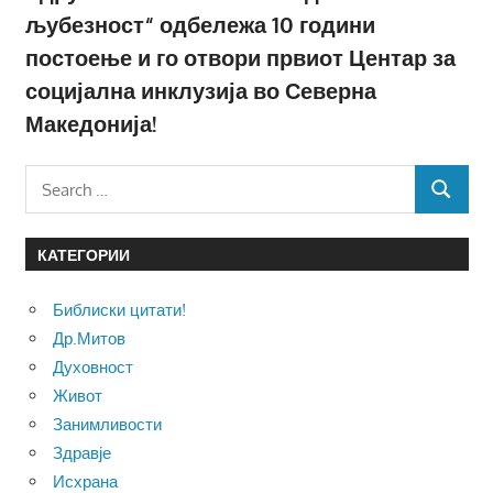
љубезност“ одбележа 10 години
постоење и го отвори првиот Центар за
социјална инклузија во Северна
Македонија!
Search
SEARCH
for:
КАТЕГОРИИ
Библиски цитати!
Др.Митов
Духовност
Живот
Занимливости
Здравје
Исхрана