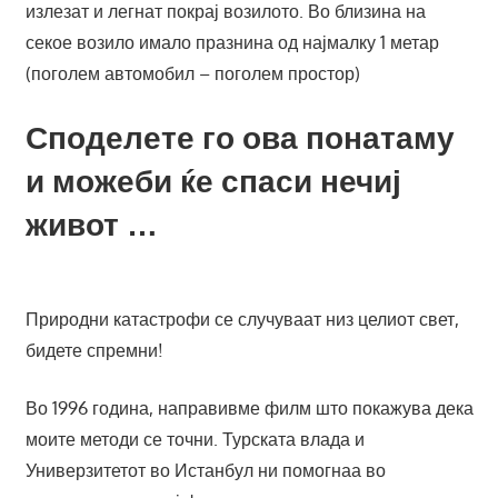
излезат и легнат покрај возилото. Во близина на
секое возило имало празнина од најмалку 1 метар
(поголем автомобил – поголем простор)
Споделете го ова понатаму
и можеби ќе спаси нечиј
живот …
Природни катастрофи се случуваат низ целиот свет,
бидете спремни!
Во 1996 година, направивме филм што покажува дека
моите методи се точни. Турската влада и
Универзитетот во Истанбул ни помогнаа во