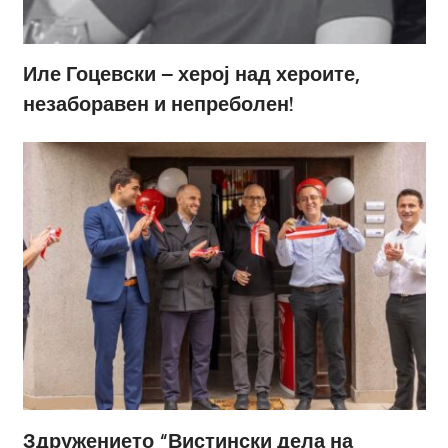
Иле Гоцевски – херој над хероите,
незаборавен и непреболен!
Здружението “Вистински дела на