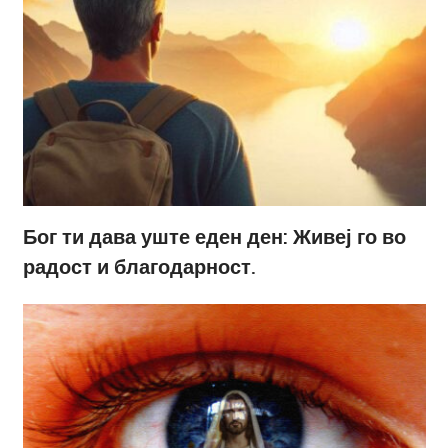
Бог ти дава уште еден ден: Живеј го во
радост и благодарност.