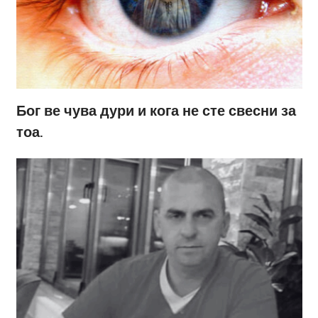
Бог ве чува дури и кога не сте свесни за
тоа.