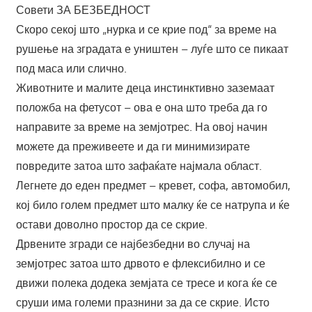
Совети ЗА БЕЗБЕДНОСТ
Скоро секој што „нурка и се крие под“ за време на
рушење на зградата е уништен – луѓе што се пикаат
под маса или слично.
Животните и малите деца инстинктивно заземаат
положба на фетусот – ова е она што треба да го
направите за време на земјотрес. На овој начин
можете да преживеете и да ги минимизирате
повредите затоа што зафаќате најмала област.
Легнете до еден предмет – кревет, софа, автомобил,
кој било голем предмет што малку ќе се натрупа и ќе
остави доволно простор да се скрие.
Дрвените згради се најбезбедни во случај на
земјотрес затоа што дрвото е флексибилно и се
движи полека додека земјата се тресе и кога ќе се
сруши има големи празнини за да се скрие. Исто