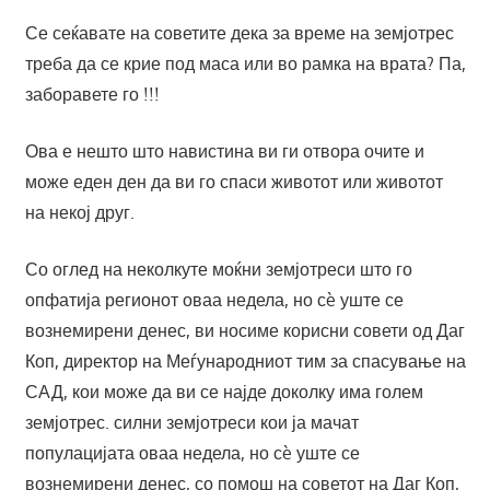
Се сеќавате на советите дека за време на земјотрес
треба да се крие под маса или во рамка на врата? Па,
заборавете го !!!
Ова е нешто што навистина ви ги отвора очите и
може еден ден да ви го спаси животот или животот
на некој друг.
Со оглед на неколкуте моќни земјотреси што го
опфатија регионот оваа недела, но сè уште се
вознемирени денес, ви носиме корисни совети од Даг
Коп, директор на Меѓународниот тим за спасување на
САД, кои може да ви се најде доколку има голем
земјотрес. силни земјотреси кои ја мачат
популацијата оваа недела, но сè уште се
вознемирени денес, со помош на советот на Даг Коп,