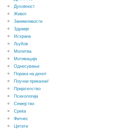
Духовност
Живот
Занимливости
Здравје
Исхрана
Љубов
Молитва
Мотивација
Однесување
Порака на денот
Поучни приказни!
Пријателство
Психологија
Семејство
Среќа
Фитнес
Цитати