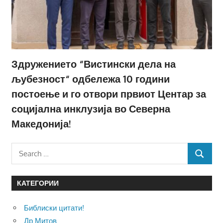
Здружението “Вистински дела на
љубезност“ одбележа 10 години
постоење и го отвори првиот Центар за
социјална инклузија во Северна
Македонија!
Search
SEARCH
for:
КАТЕГОРИИ
Библиски цитати!
Др.Митов