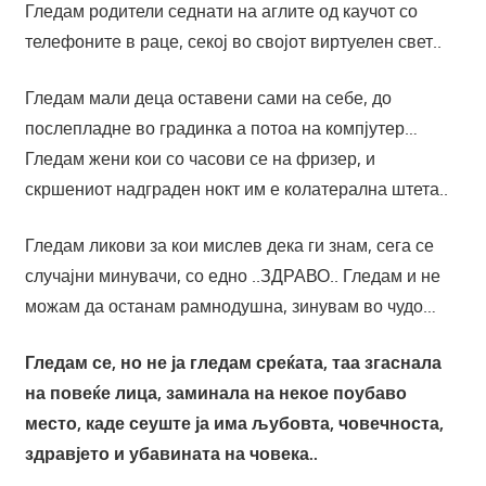
Гледам родители седнати на аглите од каучот со
телефоните в раце, секој во својот виртуелен свет..
Гледам мали деца оставени сами на себе, до
послепладне во градинка а потоа на компјутер…
Гледам жени кои со часови се на фризер, и
скршениот надграден нокт им е колатерална штета..
Гледам ликови за кои мислев дека ги знам, сега се
случајни минувачи, со едно ..ЗДРАВО.. Гледам и не
можам да останам рамнодушна, зинувам во чудо…
Гледам се, но не ја гледам среќата, таа згаснала
на повеќе лица, заминала на некое поубаво
место, каде сеуште ја има љубовта, човечноста,
здравјето и убавината на човека..