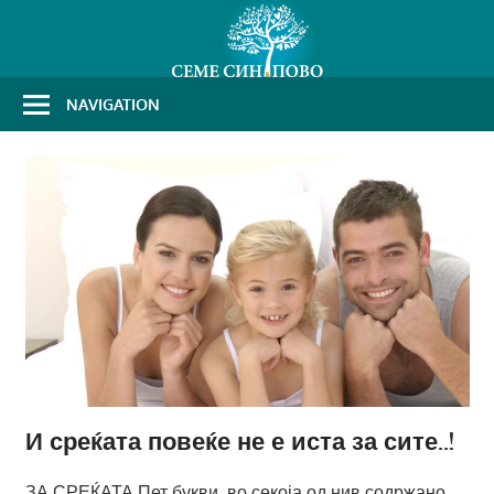
Skip
to
content
NAVIGATION
И среќата повеќе не е иста за сите..!
ЗА СРЕЌАТА Пет букви, во секоја од нив содржано