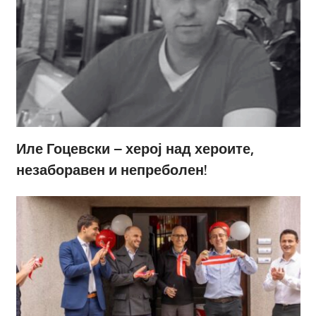
Иле Гоцевски – херој над хероите,
незаборавен и непреболен!