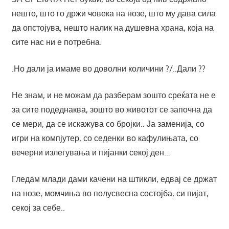
нешто, што го држи човека на нозе, што му дава сила
да опстојува, нешто налик на душевна храна, која на
сите нас ни е потребна.
.Но дали ја имаме во доволни количини ?/..Дали ??
Не знам, и не можам да разберам зошто среќата не е
за сите подеднаква, зошто во животот се започна да
се мери, да се искажува со бројки.. Ја заменија, со
игри на компјутер, со седенки во кафулињата, со
вечерни излегувања и пијанки секој ден…
Гледам млади дами качени на штикли, едвај се држат
на нозе, момчиња во полусвесна состојба, си пијат,
секој за себе..