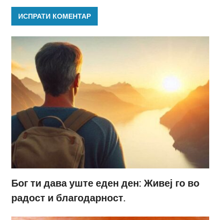
Бог ти дава уште еден ден: Живеј го во
радост и благодарност.