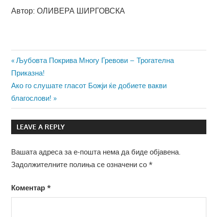
Автор: ОЛИВЕРА ШИРГОВСКА
Навигација
Previous
Љубовта Покрива Многу Гревови – Трогателна
Post:
Приказна!
на
Next
Ако го слушате гласот Божји ќе добиете вакви
напис
Post:
благослови!
LEAVE A REPLY
Вашата адреса за е-пошта нема да биде објавена.
Задолжителните полиња се означени со
*
Коментар
*