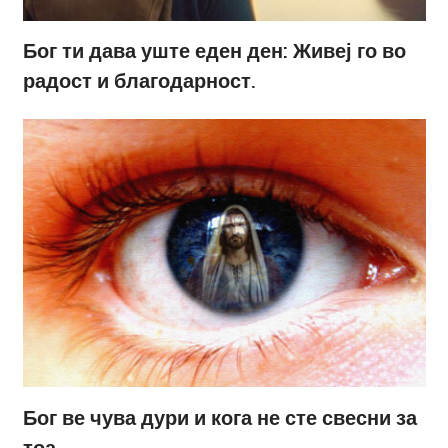
Бог ти дава уште еден ден: Живеј го во
радост и благодарност.
Бог ве чува дури и кога не сте свесни за
тоа.