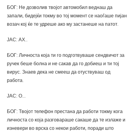
БОГ: Не дозволив твојот автомобил веднаш да
запали, бидејќи токму во тој момент се наоѓаше пијан
возач кој ќе те удреше ако му застанеше на патот.
ЈАС: АХ..
БОГ: Личноста која ти го подготвуваше сендвичот за
ручек беше болна и не сакав да го добиеш и ти тој
вирус. Знаев дека не смееш да отуствуваш од
работа.
ЈАС: О…
БОГ: Твојот телефон престана да работи токму кога
личноста со која разговараше сакаше да те излаже и
изневери во врска со некои работи, поради што