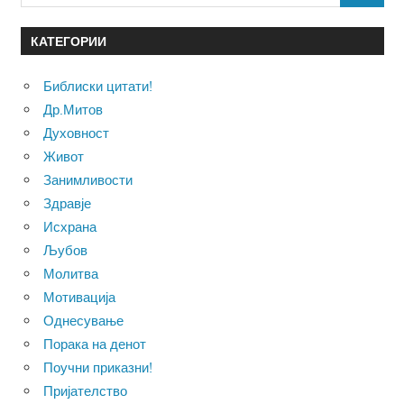
for:
КАТЕГОРИИ
Библиски цитати!
Др.Митов
Духовност
Живот
Занимливости
Здравје
Исхрана
Љубов
Молитва
Мотивација
Однесување
Порака на денот
Поучни приказни!
Пријателство