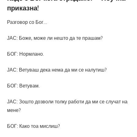
приказна!
Разговор со Бог…
ЈАС: Боже, може ли нешто да те прашам?
БОГ: Нормлано.
ЈАС: Ветуваш дека нема да ми се налутиш?
БОГ: Ветувам.
ЈАС: Зошто дозволи толку работи да ми се случат на
мене?
БОГ: Како тоа мислиш?