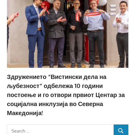
Здружението “Вистински дела на
љубезност“ одбележа 10 години
постоење и го отвори првиот Центар за
социјална инклузија во Северна
Македонија!
Search
SEARCH