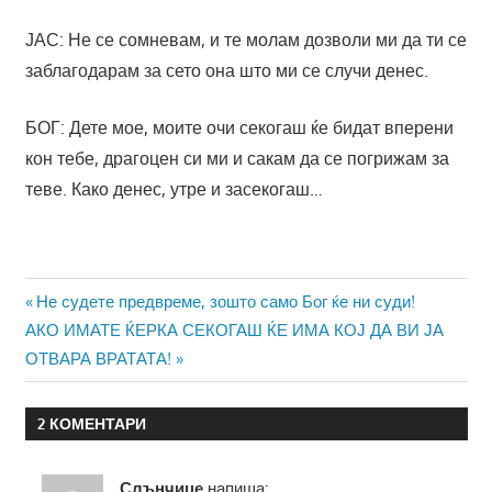
ЈАС: Не се сомневам, и те молам дозволи ми да ти се
заблагодарам за сето она што ми се случи денес.
БОГ: Дете мое, моите очи секогаш ќе бидат вперени
кон тебе, драгоцен си ми и сакам да се погрижам за
теве. Како денес, утре и засекогаш…
Навигација
Previous
Не судете предвреме, зошто само Бог ќе ни суди!
Next
Post:
АКО ИМАТЕ ЌЕРКА СЕКОГАШ ЌЕ ИМА КОЈ ДА ВИ ЈА
на
Post:
ОТВАРА ВРАТАТА!
напис
2 КОМЕНТАРИ
Слънчице
напиша: