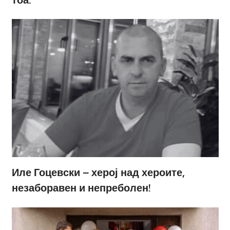
Иле Гоцевски – херој над хероите,
незаборавен и непреболен!