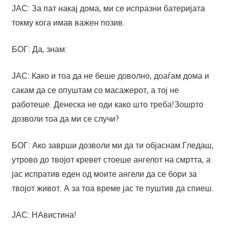
ЈАС: За пат накај дома, ми се испразни батеријата
токму кога имав важен позив.
БОГ: Да, знам:
ЈАС: Како и тоа да не беше доволно, доаѓам дома и
сакам да се опуштам со масажерот, а тој не
работеше. Денеска не оди како што треба!Зошрто
дозволи тоа да ми се случи?
БОГ: Ако заврши дозволи ми да ти објаснам.Гледаш,
утрово до твојот кревет стоеше ангелот на смртта, а
јас испратив еден од моите ангели да се бори за
твојот живот. А за тоа време јас те пуштив да спиеш.
ЈАС: НАвистина!