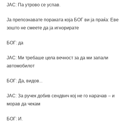
ЈАС: Па утрово се успав.
Ја препознавате пораката која БОГ ви ја праќа: Еве
зошто не смеете да ја игнорирате
БОГ: да
ЈАС: Ми требаше цела вечност за да ми запали
автомобилот
БОГ: Да, видов…
ЈАС: За ручек добив сендвич кој не го нарачав – и
морав да чекам
БОГ: И.