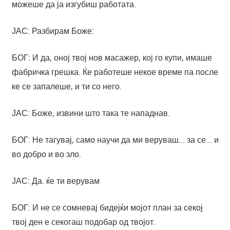
можеше да ја изгубиш работата.
ЈАС: Разбирам Боже:
БОГ: И да, оној твој нов масажер, кој го купи, имаше
фабричка грешка. Ќе работеше некое време па после
ке се запалеше, и ти со него.
ЈАС: Боже, извини што така те нападнав.
БОГ: Не тагувај, само научи да ми веруваш… за се… и
во добро и во зло.
ЈАС: Да. ќе ти верувам
БОГ: И не се сомневај бидејќи мојот план за секој
твој ден е секогаш подобар од твојот.