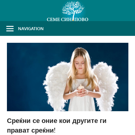
Skip
to
content
NAVIGATION
Среќни се оние кои другите ги
прават среќни!