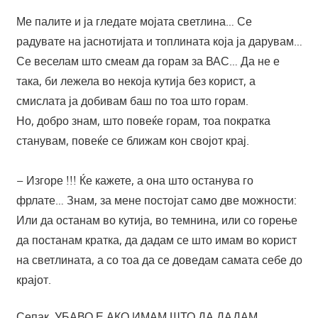
Ме палите и ја гледате мојата светлина… Се
радувате на јаснотијата и топлината која ја дарувам…
Се веселам што смеам да горам за ВАС… Да не е
така, би лежела во некоја кутија без корист, а
смислата ја добивам баш по тоа што горам.
Но, добро знам, што повеќе горам, тоа пократка
станувам, повеќе се ближам кон својот крај.
– Изгоре !!! Ќе кажете, а она што останува го
фрлате… Знам, за мене постојат само две можности:
Или да останам во кутија, во темнина, или со горење
да постанам кратка, да дадам се што имам во корист
на светлината, а со тоа да се доведам самата себе до
крајот.
Сепак, УБАВО Е АКО ИМАМ ШТО ДА ДАДАМ.