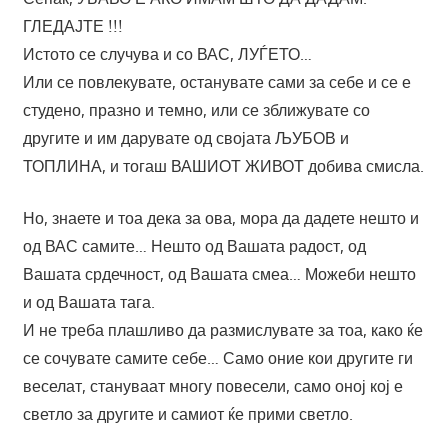
ГЛЕДАЈТЕ !!!
Истото се случува и со ВАС, ЛУЃЕТО…
Или се повлекувате, останувате сами за себе и се е
студено, празно и темно, или се зближувате со
другите и им дарувате од својата ЉУБОВ и
ТОПЛИНА, и тогаш ВАШИОТ ЖИВОТ добива смисла.
Но, знаете и тоа дека за ова, мора да дадете нешто и
од ВАС самите… Нешто од Вашата радост, од
Вашата срдечност, од Вашата смеа… Можеби нешто
и од Вашата тага.
И не треба плашливо да размислувате за тоа, како ќе
се сочувате самите себе… Само оние кои другите ги
веселат, стануваат многу повесели, само оној кој е
светло за другите и самиот ќе прими светло.