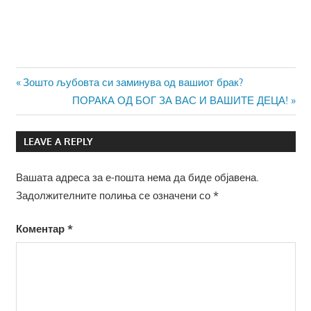
Навигација
Previous
Зошто љубовта си заминува од вашиот брак?
Post:
Next
ПОРАКА ОД БОГ ЗА ВАС И ВАШИТЕ ДЕЦА!
на
Post:
напис
LEAVE A REPLY
Вашата адреса за е-пошта нема да биде објавена.
Задолжителните полиња се означени со
*
Коментар
*