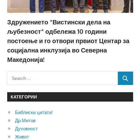
Здружението “Вистински дела на
љубезност“ одбележа 10 години
постоење и го отвори првиот Центар за
социјална инклузија во Северна
Македонија!
Search
SEARCH
for:
КАТЕГОРИИ
Библиски цитати!
Др.Митов
Духовност
Живот