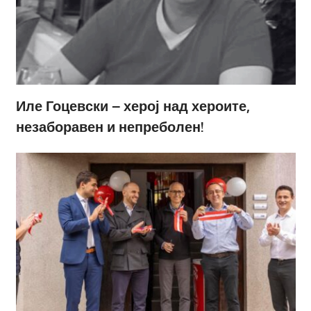
Иле Гоцевски – херој над хероите,
незаборавен и непреболен!