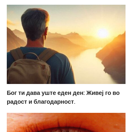
Бог ти дава уште еден ден: Живеј го во
радост и благодарност.