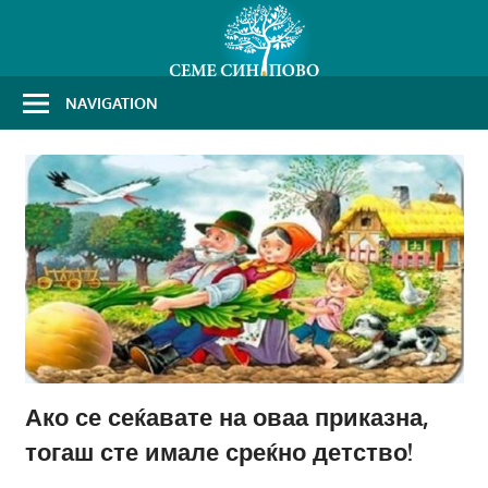
Skip
to
content
NAVIGATION
Ако се сеќавате на оваа приказна,
тогаш сте имале среќно детство!