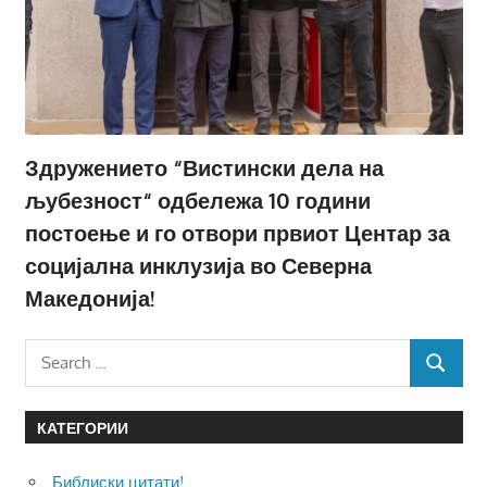
Здружението “Вистински дела на
љубезност“ одбележа 10 години
постоење и го отвори првиот Центар за
социјална инклузија во Северна
Македонија!
Search
SEARCH
for:
КАТЕГОРИИ
Библиски цитати!