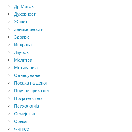
Др.Митов
Духовност
Живот
Занимливости
Здравје
Исхрана
Љубов
Молитва
Мотивација
Однесување
Порака на денот
Поучни приказни!
Пријателство
Психологија
Семејство
Среќа
Фитнес