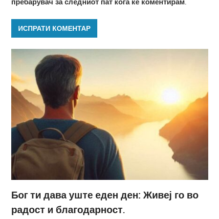
пребарувач за следниот пат кога ќе коментирам.
Бог ти дава уште еден ден: Живеј го во
радост и благодарност.