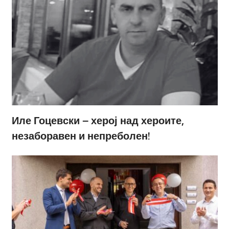
Иле Гоцевски – херој над хероите,
незаборавен и непреболен!