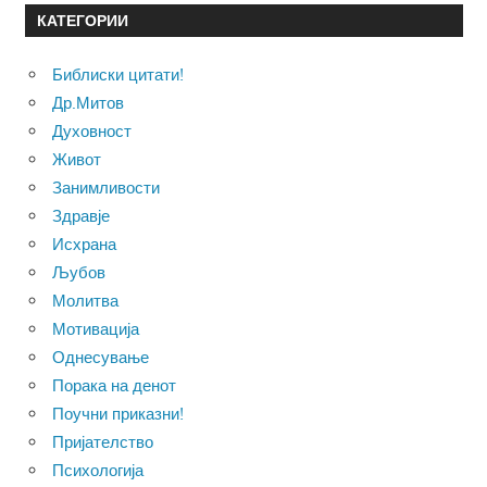
КАТЕГОРИИ
Библиски цитати!
Др.Митов
Духовност
Живот
Занимливости
Здравје
Исхрана
Љубов
Молитва
Мотивација
Однесување
Порака на денот
Поучни приказни!
Пријателство
Психологија