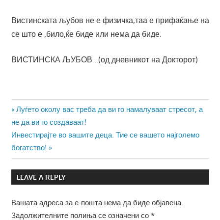
Вистинската љубов не е физичка,таа е прифаќање на
се што е ,било,ќе биде или нема да биде.
ВИСТИНСКА ЉУБОВ ..(од дневникот на Докторот)
Навигација
Previous
Луѓето околу вас треба да ви го намалуваат стресот, а
Post:
не да ви го создаваат!
на
Next
Инвестирајте во вашите деца. Тие се вашето најголемо
напис
Post:
богатство!
LEAVE A REPLY
Вашата адреса за е-пошта нема да биде објавена.
Задолжителните полиња се означени со
*