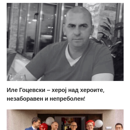
Иле Гоцевски – херој над хероите,
незаборавен и непреболен!