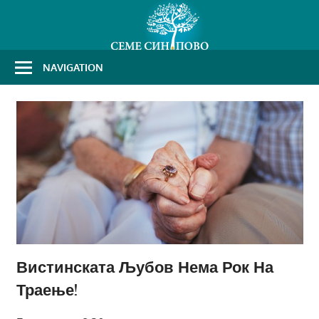
Skip
to
content
NAVIGATION
Вистинската Љубов Нема Рок На
Траење!