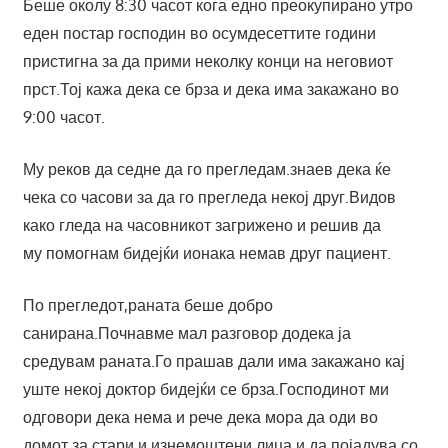
Беше околу 8:30 часот кога едно преокупирано утро
еден постар господин во осумдесеттите години
пристигна за да прими неколку конци на неговиот
прст.Тој кажа дека се брза и дека има закажано во
9:00 часот.
Му реков да седне да го прегледам.знаев дека ќе
чека со часови за да го прегледа некој друг.Видов
како гледа на часовникот загрижено и решив да
му
помогнам бидејќи ионака немав друг пациент.
По прегледот,раната беше добро
санирана.Почнавме мал разговор додека ја
средувам раната.Го прашав дали има закажано кај
уште некој доктор бидејќи се брза.Господинот ми
одговори дека нема и рече дека мора да оди во
домот за стари и изнемоштени лица и да појадува со