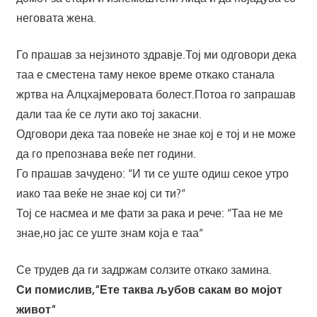
неговата жена.
Го прашав за нејзиното здравје.Тој ми одговори дека
таа е сместена таму некое време откако станала
жртва на Алцхајмеровата болест.Потоа го запрашав
дали таа ќе се лути ако тој закасни.
Одговори дека таа повеќе не знае кој е тој и не може
да го препознава веќе пет години.
Го прашав зачудено: “И ти се уште одиш секое утро
иако таа веќе не знае кој си ти?“
Тој се насмеа и ме фати за рака и рече: “Таа не ме
знае,но јас се уште знам која е таа“
Се трудев да ги задржам солзите откако замина.
Си помислив,“Ете таква љубов сакам во мојот
живот“