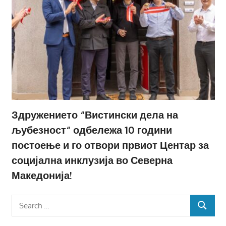
Здружението “Вистински дела на
љубезност“ одбележа 10 години
постоење и го отвори првиот Центар за
социјална инклузија во Северна
Македонија!
Search
SEARCH
for: