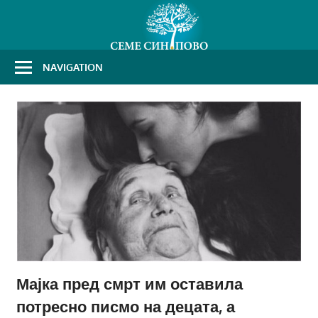
Skip
to
content
NAVIGATION
Мајка пред смрт им оставила
потресно писмо на децата, а