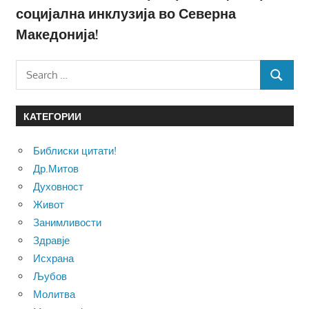
социјална инклузија во Северна
Македонија!
Search
SEARCH
for:
КАТЕГОРИИ
Библиски цитати!
Др.Митов
Духовност
Живот
Занимливости
Здравје
Исхрана
Љубов
Молитва