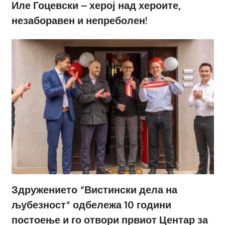
Иле Гоцевски – херој над хероите,
незаборавен и непреболен!
Здружението “Вистински дела на
љубезност“ одбележа 10 години
постоење и го отвори првиот Центар за