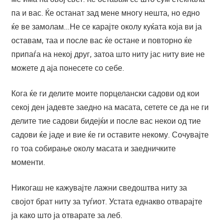
па и вас. Ќе останат зад мене многу нешта, но едно
ќе ве замолам…Не се карајте околу куќата која ви ја
оставам, таа и после вас ќе остане и повторно ќе
припаѓа на некој друг, затоа што ниту јас ниту вие не
можете д аја понесете со себе.
Кога ќе ги делите моите порцелански садови од кои
секој ден јадевте заедно на масата, сетете се да не ги
делите тие садови бидејќи и после вас некои од тие
садови ќе јаде и вие ќе ги оставите некому. Сочувајте
го тоа собирање околу масата и заедничките
моменти.
Никогаш не кажувајте лажни сведоштва ниту за
својот брат ниту за туѓиот. Устата еднакво отварајте
ја како што ја отварате за леб.