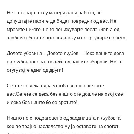
Не с екарајте оклу материјални работи, не
допуштајте парите да бидат повредни од вас. Не
мразете никого, не го понижувајте послабиот, а од
злобниот бегајте што подалеку и не тргувајте со него.
Делете убавина… Делете љубов… Нека вашите дела
на љубов говорат повеќе од вашите зборови. Не се
отуѓувајте едни од други!
Сетете се дека една утроба ве носеше сите
вас.Сетете се дека без ништо сте дошле на овој свет
и дека без ништо ќе се вратите!
Ништо не е подрагоцено од заедницата и љубовта
кое во трајно наследство му ја оставате на светот.