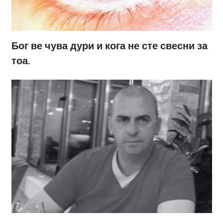
Бог ве чува дури и кога не сте свесни за
тоа.