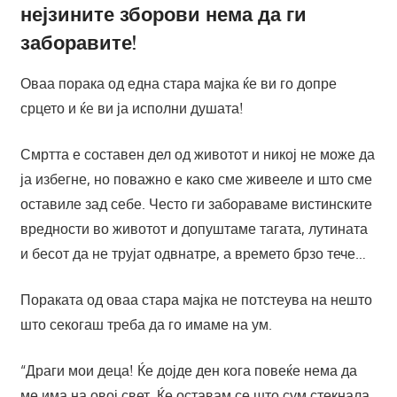
нејзините зборови нема да ги
заборавите!
Оваа порака од една стара мајка ќе ви го допре
срцето и ќe ви ја исполни душата!
Смртта е составен дел од животот и никој не може да
ја избегне, но поважно е како сме живееле и што сме
оставиле зад себе. Често ги забораваме вистинските
вредности во животот и допуштаме тагата, лутината
и бесот да не трујат одвнатре, а времето брзо тече…
Пораката од оваа стара мајка не потстеува на нешто
што секогаш треба да го имаме на ум.
“Драги мои деца! Ќе дојде ден кога повеќе нема да
ме има на овој свет. Ќе оставам се што сум стекнала