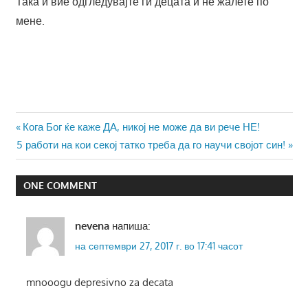
Така и вие одгледувајте ги децата и не жалете по
мене.
Навигација
Previous
Кога Бог ќе каже ДА, никој не може да ви рече НЕ!
Next
Post:
5 работи на кои секој татко треба да го научи својот син!
на
Post:
напис
ONE COMMENT
nevena
напиша:
на септември 27, 2017 г. во 17:41 часот
mnooogu depresivno za decata