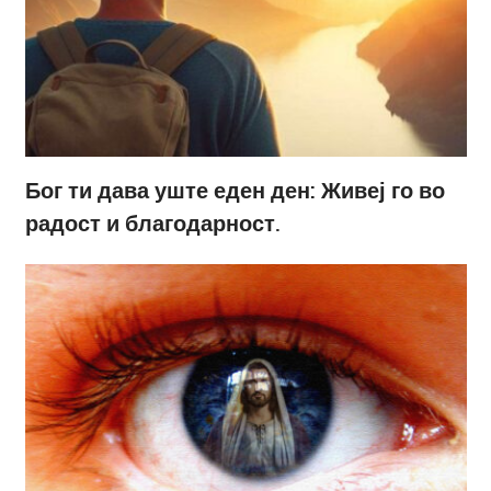
Бог ти дава уште еден ден: Живеј го во
радост и благодарност.