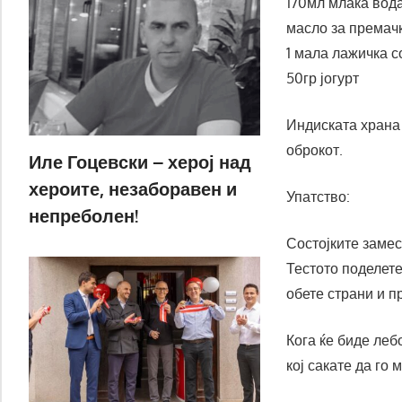
170мл млака вод
масло за премач
1 мала лажичка с
50гр јогурт
Индиската храна 
оброкот.
Иле Гоцевски – херој над
хероите, незаборавен и
Упатство:
непреболен!
Состојките замес
Тестото поделете
обете страни и п
Кога ќе биде леб
кој сакате да го