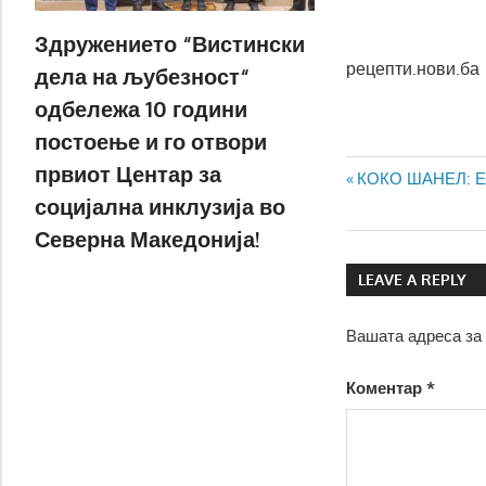
Здружението “Вистински
рецепти.нови.ба
дела на љубезност“
одбележа 10 години
постоење и го отвори
првиот Центар за
Навигаци
Previous
КОКО ШАНЕЛ: Едн
социјална инклузија во
Post:
на
Северна Македонија!
напис
LEAVE A REPLY
Вашата адреса за 
Коментар
*