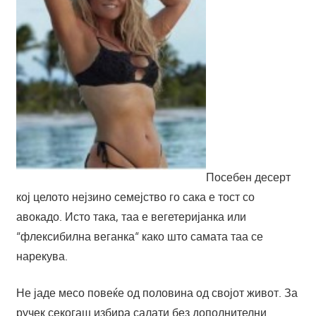
Посебен десерт
кој целото нејзино семејство го сака е тост со
авокадо. Исто така, таа е вегетеријанка или
“флексибилна веганка“ како што самата таа се
нарекува.
Не јаде месо повеќе од половина од својот живот. За
ручек секогаш избира салати без дополнителни