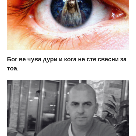
Бог ве чува дури и кога не сте свесни за
тоа.