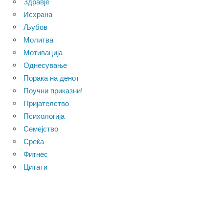
Здравје
Исхрана
Љубов
Молитва
Мотивација
Однесување
Порака на денот
Поучни приказни!
Пријателство
Психологија
Семејство
Среќа
Фитнес
Цитати