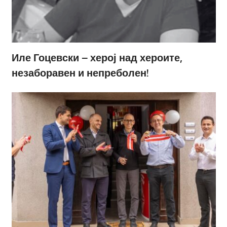
Иле Гоцевски – херој над хероите,
незаборавен и непреболен!