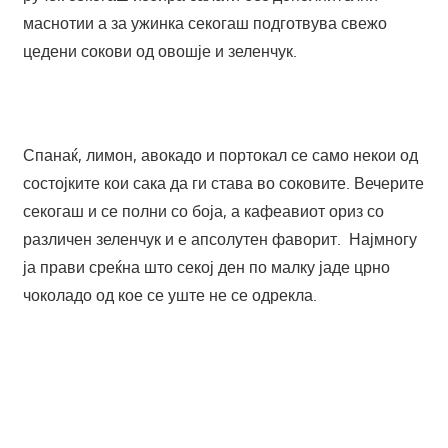
маснотии а за ужинка секогаш подготвува свежо
цедени сокови од овошје и зеленчук.
Спанаќ, лимон, авокадо и портокал се само некои од
состојките кои сака да ги става во соковите. Вечерите
секогаш и се полни со боја, а кафеавиот ориз со
различен зеленчук и е апсолутен фаворит. Најмногу
ја прави среќна што секој ден по малку јаде црно
чоколадо од кое се уште не се одрекла.