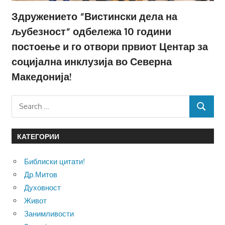
Здружението “Вистински дела на
љубезност“ одбележа 10 години
постоење и го отвори првиот Центар за
социјална инклузија во Северна
Македонија!
Search
SEARCH
for:
КАТЕГОРИИ
Библиски цитати!
Др.Митов
Духовност
Живот
Занимливости