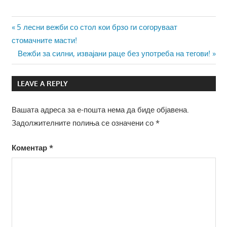
Навигација
Previous
5 лесни вежби со стол кои брзо ги согоруваат
Post:
стомачните масти!
на
Next
Вежби за силни, извајани раце без употреба на тегови!
напис
Post:
LEAVE A REPLY
Вашата адреса за е-пошта нема да биде објавена.
Задолжителните полиња се означени со
*
Коментар
*