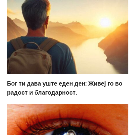
Бог ти дава уште еден ден: Живеј го во
радост и благодарност.