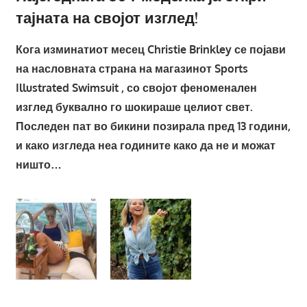
тајната на својот изглед!
Кога изминатиот месец Christie Brinkley се појави
на насловната страна на магазинот Sports
Illustrated Swimsuit , со својот феноменален
изглед буквално го шокираше целиот свет.
Последен пат во бикини позирала пред 13 години,
и како изгледа неа годините како да не и можат
ништо…