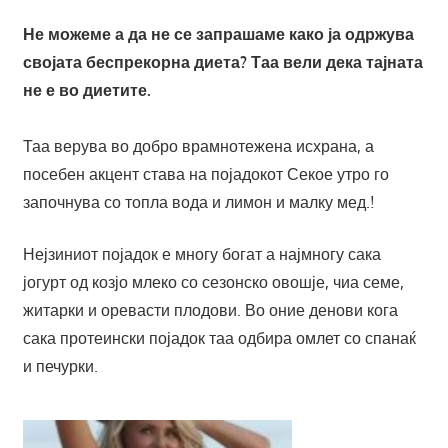
Не можеме а да не се запрашаме како ја одржува
својата беспрекорна диета? Таа вели дека тајната
не е во диетите.
Таа верува во добро врамнотежена исхрана, а
посебен акцент става на појадокот Секое утро го
започнува со топла вода и лимон и малку мед.!
Нејзиниот појадок е многу богат а најмногу сака
јогурт од козјо млеко со сезонско овошје, чиа семе,
житарки и оревасти плодови. Во оние денови кога
сака протеински појадок таа одбира омлет со спанаќ
и печурки.