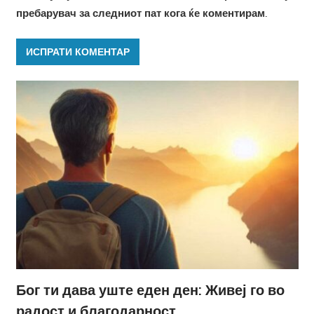
пребарувач за следниот пат кога ќе коментирам.
Бог ти дава уште еден ден: Живеј го во
радост и благодарност.