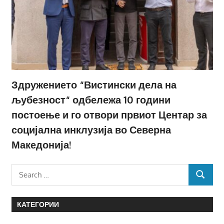
Здружението “Вистински дела на
љубезност“ одбележа 10 години
постоење и го отвори првиот Центар за
социјална инклузија во Северна
Македонија!
Search
SEARCH
for:
КАТЕГОРИИ