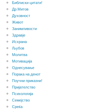
Библиски цитати!
Др.Митов
Духовност
Живот
Занимливости
Здравје
Исхрана
Љубов
Молитва
Мотивација
Однесување
Порака на денот
Поучни приказни!
Пријателство
Психологија
Семејство
Среќа