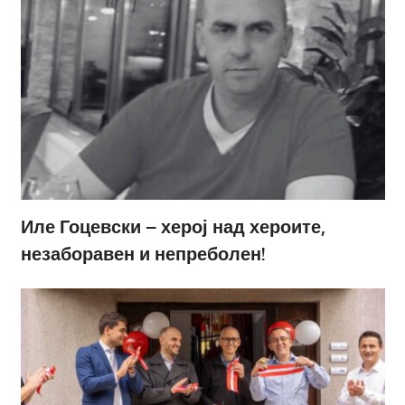
Иле Гоцевски – херој над хероите,
незаборавен и непреболен!