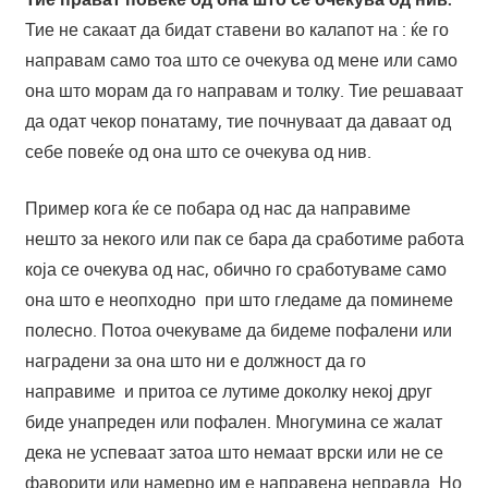
Тие не сакаат да бидат ставени во калапот на : ќе го
направам само тоа што се очекува од мене или само
она што морам да го направам и толку. Тие решаваат
да одат чекор понатаму, тие почнуваат да даваат од
себе повеќе од она што се очекува од нив.
Пример кога ќе се побара од нас да направиме
нешто за некого или пак се бара да сработиме работа
која се очекува од нас, обично го сработуваме само
она што е неопходно при што гледаме да поминеме
полесно. Потоа очекуваме да бидеме пофалени или
наградени за она што ни е должност да го
направиме и притоа се лутиме доколку некој друг
биде унапреден или пофален. Многумина се жалат
дека не успеваат затоа што немаат врски или не се
фаворити или намерно им е направена неправда. Но