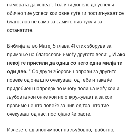
намерата да успеат. Тоа и ги донело до успех и
обично тие успеси кои овие луѓе ги постигнуваат се
благослов не само за самите нив туку и за
останатите.
Библијата во Матеј 5 глава 41 стих зборува за
примање на благослови имеѓу другото вели:
„ И ако
некој те присили да одиш со него една милја ти
оди две. “
Со други зборови направи за другите
повеќе од она што очекуваат од тебе и така ќе
придобиеш напредок во многу полиња меѓу кои и
љубовта кон оние кои не опкружуваат а за кои
правиме нешто повеќе за нив од тоа што тие
очекуваат од нас, постојано ќе расте.
Излезете од анонимност на љубовно, работно,