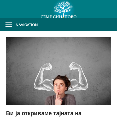
Skip
to
content
NAVIGATION
Ви ја откриваме тајната на