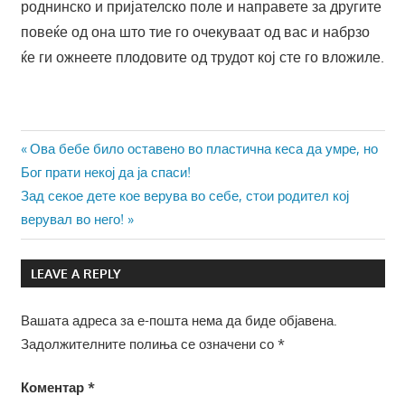
роднинско и пријателско поле и направете за другите
повеќе од она што тие го очекуваат од вас и набрзо
ќе ги ожнеете плодовите од трудот кој сте го вложиле.
Навигација
Previous
Ова бебе било оставено во пластична кеса да умре, но
Post:
Бог прати некој да ја спаси!
на
Next
Зад секое дете кое верува во себе, стои родител кој
напис
Post:
верувал во него!
LEAVE A REPLY
Вашата адреса за е-пошта нема да биде објавена.
Задолжителните полиња се означени со
*
Коментар
*