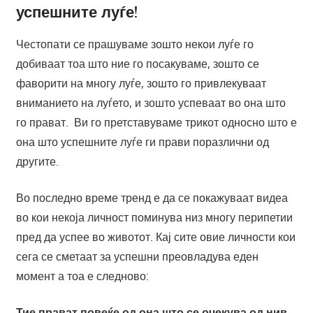
успешните луѓе!
Честопати се прашуваме зошто некои луѓе го
добиваат тоа што ние го посакуваме, зошто се
фаворити на многу луѓе, зошто го привлекуваат
вниманието на луѓето, и зошто успеваат во она што
го прават. Ви го претставуваме трикот односно што е
она што успешните луѓе ги прави поразлични од
другите.
Во последно време тренд е да се покажуваат видеа
во кои некоја личност поминува низ многу перипетии
пред да успее во животот. Кај сите овие личности кои
сега се сметаат за успешни преовладува еден
момент а тоа е следново:
Тие прават повеќе од она што се очекува од нив.