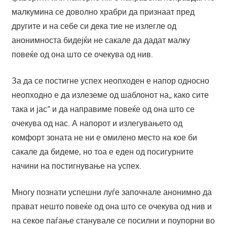
малкумина се доволно храбри да признаат пред
другите и на себе си дека тие не излегле од
анонимноста бидејќи не сакале да дадат малку
повеќе од она што се очекува од нив.
За да се постигне успех неопходен е напор односно
неопходно е да излеземе од шаблонот на„ како сите
така и јас“ и да направиме повеќе од она што се
очекува од нас. А напорот и излегувањето од
комфорт зоната не ни е омилено место на кое би
сакале да бидеме, но тоа е еден од посигурните
начини на постигнување на успех.
Многу познати успешни луѓе започнале анонимно да
прават нешто повеќе од она што се очекува од нив и
на секое паѓање станувале се посилни и поупорни во