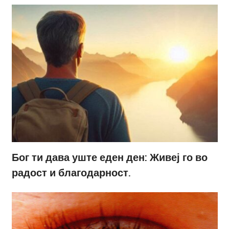
Бог ти дава уште еден ден: Живеј го во
радост и благодарност.