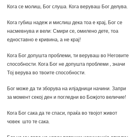
Кога се молиш, Бог слуша. Кога веруваш Бог делува.
Кога губиш надеж и мислиш дека тоа е крај, Бог се
насмевнува и вели: Смири се, омилено дете, тоа
едноставно е кривина, а не крај!
Кога Бог допушта проблеми, ти веруваш во Неговите
способности. Кога Бог не допушта проблеми , значи
Тој верува во твоите способности.
Бог може да ти зборува на илјадници начини. Запри
за момент секој ден и погледни во Божјото величие!
Кога Бог сака да те спаси, праќа во твојот живот
човек што те сака.