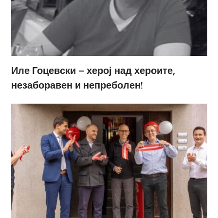
Иле Гоцевски – херој над хероите,
незаборавен и непреболен!