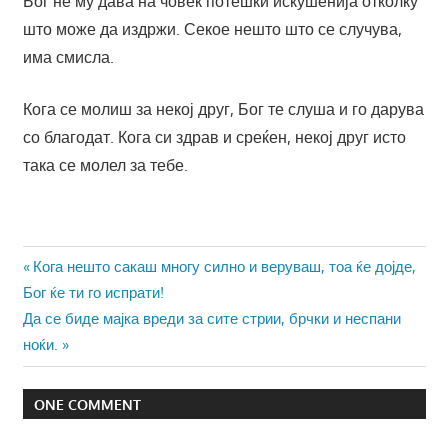
Бог не му дава на човек потешки искушенија отколку
што може да издржи. Секое нешто што се случува,
има смисла.
Кога се молиш за некој друг, Бог те слуша и го дарува
со благодат. Кога си здрав и среќен, некој друг исто
така се молел за тебе.
Навигација
Previous
Кога нешто сакаш многу силно и веруваш, тоа ќе дојде,
Post:
Бог ќе ти го испрати!
на
Next
Да се биде мајка вреди за сите стрии, брчки и неспани
напис
Post:
ноќи.
ONE COMMENT