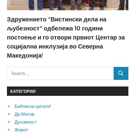
Здружението “Вистински дела на
љубезност“ одбележа 10 години
постоење и го отвори првиот Центар за
социјална инклузија во Северна
Македонија!
Search
SEARCH
for:
КАТЕГОРИИ
Библиски цитати!
Др.Митов
Духовност
Живот