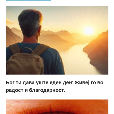
Бог ти дава уште еден ден: Живеј го во
радост и благодарност.