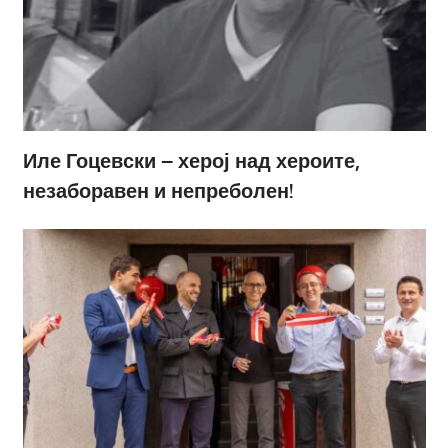
Иле Гоцевски – херој над хероите,
незаборавен и непреболен!