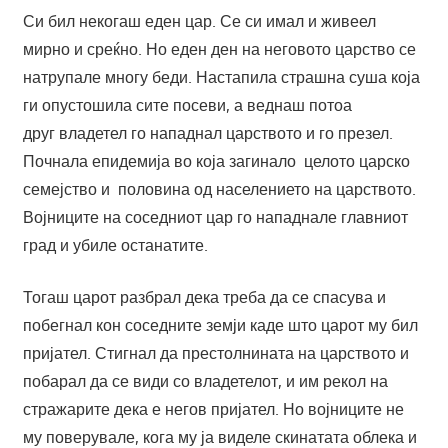
Си бил некогаш еден цар. Се си имал и живеел
мирно и среќно. Но еден ден на неговото царство се
натрупале многу беди. Настапила страшна суша која
ги опустошила сите посеви, а веднаш потоа
друг владетел го нападнал царството и го презел.
Почнала епидемија во која загинало целото царско
семејство и половина од населението на царството.
Војниците на соседниот цар го нападнале главниот
град и убиле останатите.
Тогаш царот разбрал дека треба да се спасува и
побегнал кон соседните земји каде што царот му бил
пријател. Стигнал да престолнината на царството и
побарал да се види со владетелот, и им рекол на
стражарите дека е негов пријател. Но војниците не
му поверувале, кога му ја виделе скинатата облека и