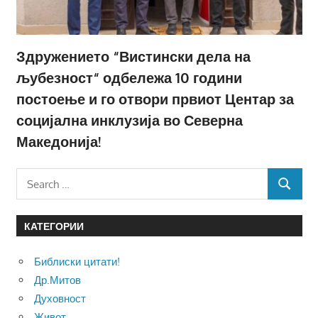
Здружението “Вистински дела на
љубезност“ одбележа 10 години
постоење и го отвори првиот Центар за
социјална инклузија во Северна
Македонија!
Search
SEARCH
for:
КАТЕГОРИИ
Библиски цитати!
Др.Митов
Духовност
Живот