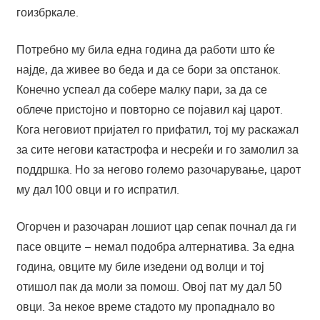
гоизбркале.
Потребно му била една година да работи што ќе
најде, да живее во беда и да се бори за опстанок.
Конечно успеал да собере малку пари, за да се
облече пристојно и повторно се појавил кај царот.
Кога неговиот пријател го прифатил, тој му раскажал
за сите негови катастрофа и несреќи и го замолил за
поддршка. Но за негово големо разочарување, царот
му дал 100 овци и го испратил.
Огорчен и разочаран лошиот цар сепак почнал да ги
пасе овците – немал подобра алтернатива. За една
година, овците му биле изедени од волци и тој
отишол пак да моли за помош. Овој пат му дал 50
овци. За некое време стадото му пропаднало во