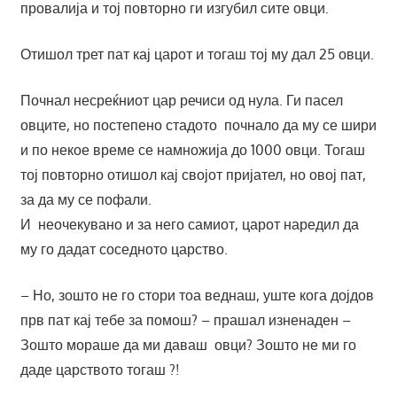
провалија и тој повторно ги изгубил сите овци.
Отишол трет пат кај царот и тогаш тој му дал 25 овци.
Почнал несреќниот цар речиси од нула. Ги пасел
овците, но постепено стадото почнало да му се шири
и по некое време се намножија до 1000 овци. Тогаш
тој повторно отишол кај својот пријател, но овој пат,
за да му се пофали.
И неочекувано и за него самиот, царот наредил да
му го дадат соседното царство.
– Но, зошто не го стори тоа веднаш, уште кога дојдов
прв пат кај тебе за помош? – прашал изненаден –
Зошто мораше да ми даваш овци? Зошто не ми го
даде царството тогаш ?!