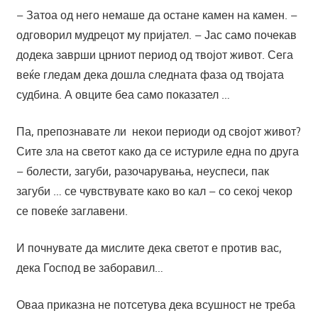
– Затоа од него немаше да остане камен на камен. –
одговорил мудрецот му пријател. – Јас само почекав
додека заврши црниот период од твојот живот. Сега
веќе гледам дека дошла следната фаза од твојата
судбина. А овците беа само показател …
Па, препознавате ли некои периоди од својот живот?
Сите зла на светот како да се истуриле една по друга
– болести, загуби, разочарувања, неуспеси, пак
загуби … се чувствувате како во кал – со секој чекор
се повеќе заглавени.
И почнувате да мислите дека светот е против вас,
дека Господ ве заборавил…
Оваа приказна не потсетува дека всушност не треба