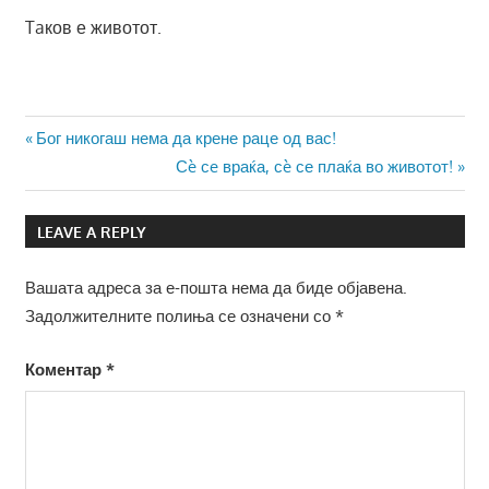
Taков е животот.
Навигација
Previous
Бог никогаш нема да крене раце од вас!
Post:
Next
Сè сe враќа, сè се плаќа во животот!
на
Post:
напис
LEAVE A REPLY
Вашата адреса за е-пошта нема да биде објавена.
Задолжителните полиња се означени со
*
Коментар
*