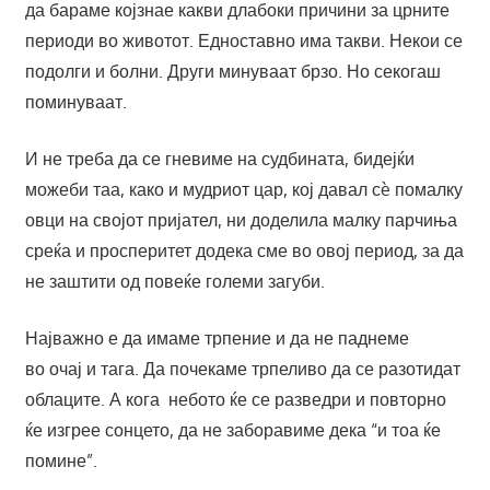
да бараме којзнае какви длабоки причини за црните
периоди во животот. Едноставно има такви. Некои се
подолги и болни. Други минуваат брзо. Но секогаш
поминуваат.
И не треба да се гневиме на судбината, бидејќи
можеби таа, како и мудриот цар, кој давал сè помалку
овци на својот пријател, ни доделила малку парчиња
среќа и просперитет додека сме во овој период, за да
не заштити од повеќе големи загуби.
Најважно е да имаме трпение и да не паднеме
во очај и тага. Да почекаме трпеливо да се разотидат
облаците. А кога небото ќе се разведри и повторно
ќе изгрее сонцето, да не заборавиме дека “и тоа ќе
помине”.