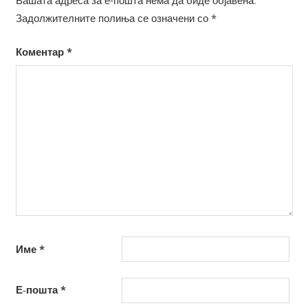
Вашата адреса за е-пошта нема да биде објавена.
Задолжителните полиња се означени со
*
Коментар
*
Име
*
Е-пошта
*