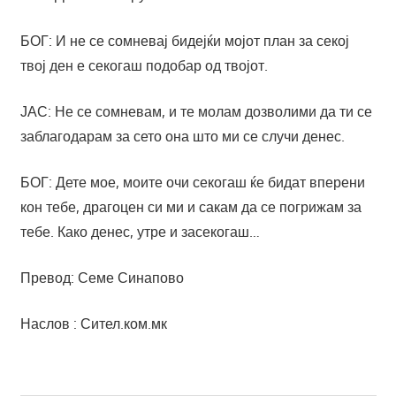
БОГ: И не се сомневај бидејќи мојот план за секој
твој ден е секогаш подобар од твојот.
ЈАС: Не се сомневам, и те молам дозволими да ти се
заблагодарам за сето она што ми се случи денес.
БОГ: Дете мое, моите очи секогаш ќе бидат вперени
кон тебе, драгоцен си ми и сакам да се погрижам за
тебе. Како денес, утре и засекогаш…
Превод: Семе Синапово
Наслов : Сител.ком.мк