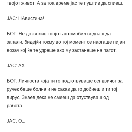
твојот живот. А за тоа време јас те пуштив да спиеш.
ЈАС: НАвистина!
БОГ: Не дозволив твојот автомобил веднаш да
запали, бидејќи токму во тој момент се наоѓаше пијан
возач кој ќе те удреше ако му застанеше на патот.
ЈАС: АХ..
БОГ: Личноста која ти го подготвуваше сендвичот за
ручек беше болна и не сакав да го добиеш и ти тој
вирус. Знаев дека не смееш да отуствуваш од
работа.
ЈАС: О…