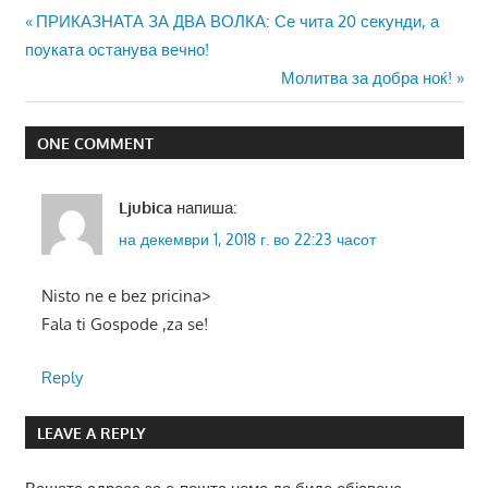
Навигација
Previous
ПРИКАЗНАТА ЗА ДВА ВОЛКА: Се чита 20 секунди, а
Post:
поуката останува вечно!
на
Next
Молитва за добра ноќ!
напис
Post:
ONE COMMENT
Ljubica
напиша:
на декември 1, 2018 г. во 22:23 часот
Nisto ne e bez pricina>
Fala ti Gospode ,za se!
Reply
LEAVE A REPLY