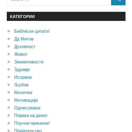
SEARCH
for:
КАТЕГОРИИ
Библиски цитати!
Др.Митов
Духовност
Живот
Занимливости
Здравје
Исхрана
Љубов
Молитва
Мотивација
Однесување
Порака на денот
Поучни приказни!
Пријателство