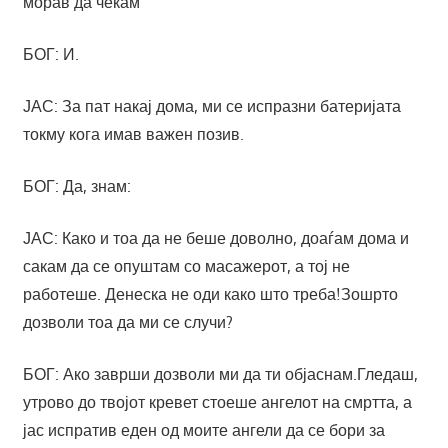
морав да чекам
БОГ: И.
ЈАС: За пат накај дома, ми се испразни батеријата
токму кога имав важен позив.
БОГ: Да, знам:
ЈАС: Како и тоа да не беше доволно, доаѓам дома и
сакам да се опуштам со масажерот, а тој не
работеше. Денеска не оди како што треба!Зошрто
дозволи тоа да ми се случи?
БОГ: Ако заврши дозволи ми да ти објаснам.Гледаш,
утрово до твојот кревет стоеше ангелот на смртта, а
јас испратив еден од моите ангели да се бори за