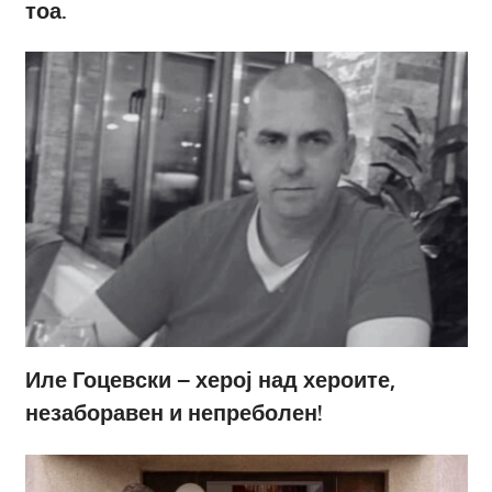
тоа.
Иле Гоцевски – херој над хероите,
незаборавен и непреболен!