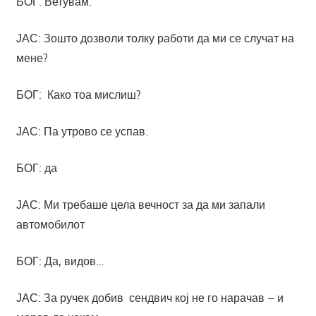
БОГ: Ветувам.
ЈАС: Зошто дозволи толку работи да ми се случат на
мене?
БОГ: Како тоа мислиш?
ЈАС: Па утрово се успав.
БОГ: да
ЈАС: Ми требаше цела вечност за да ми запали
автомобилот
БОГ: Да, видов…
ЈАС: За ручек добив сендвич кој не го нарачав – и