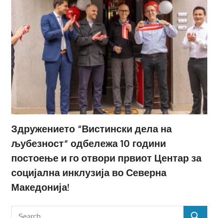
Здружението “Вистински дела на
љубезност“ одбележа 10 години
постоење и го отвори првиот Центар за
социјална инклузија во Северна
Македонија!
Search