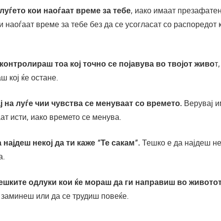
 луѓето кои наоѓаат време за тебе
, иако имаат презафатен
кои наоѓаат време за тебе без да се усогласат со распоредот
 контролираш тоа кој точно се појавува во твојот живо
т
 кој ќе остане.
ај на луѓе чии чувства се менуваат со времето.
Верувај и
ат исти, иако времето се менува.
а најдеш некој да ти каже “Те сакам”.
Тешко е да најдеш нек
а.
тешките одлуки кои ќе мораш да ги направиш во животот
 заминеш или да се трудиш повеќе.