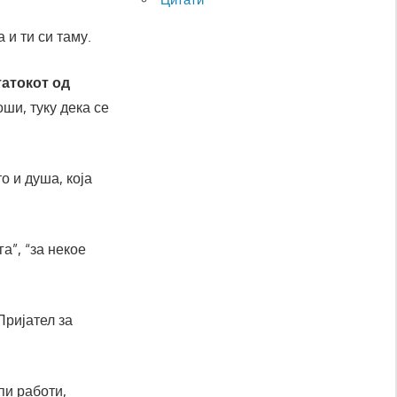
а и ти си таму.
татокот од
ши, туку дека се
о и душа, која
га”, “за некое
Пријател за
пи работи,