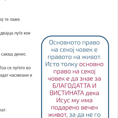
ој те лаже.
двајца луѓе кои
о сакаш денес.
оа се луѓето во
видат насмеани и
пат.