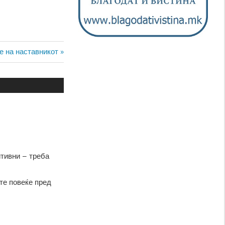
е на наставникот
итивни – треба
те повеќе пред