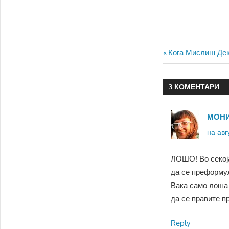
Навигаци
Previous
Кога Мислиш Дек
Post:
на
3 КОМЕНТАРИ
напис
МОН
на авгу
ЛОШО! Во секоја
да се преформу
Вака само лоша 
да се правите 
Reply