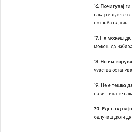
16. Почитувај ги
сакај ги луѓето 
потреба од нив.
17. Не можеш да
можеш да избираш
18. Не им верув
чувства останува
19. Не е тешко д
навистина те сак
20. Едно од нај
одлучиш дали да