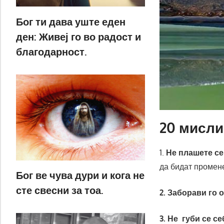
Бог ти дава уште еден
ден: Живеј го во радост и
благодарност.
20 мисли
1.
Не плашете се
да бидат промен
Бог ве чува дури и кога не
сте свесни за тоа.
2. Заборави го 
3. Не губи се се