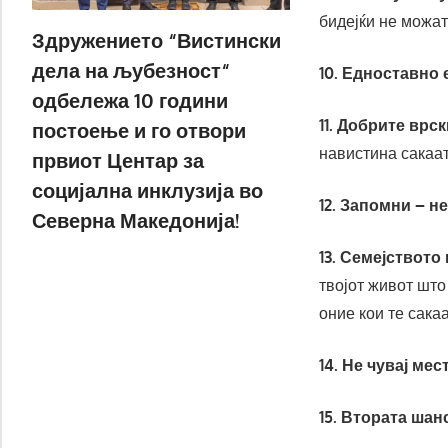
бидејќи не можат
Здружението “Вистински
дела на љубезност“
10. Едноставно 
одбележа 10 години
11. Добрите врск
постоење и го отвори
навистина сакаат
првиот Центар за
социјална инклузија во
12. Запомни – 
Северна Македонија!
13. Семејството
твојот живот што
оние кои те сакаа
14. Не чувај мес
15. Втората шан