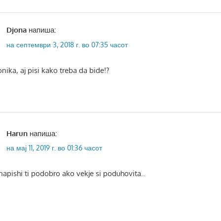
Djona
напиша:
на септември 3, 2018 г. во 07:35 часот
onika, aj pisi kako treba da bide!?
Harun
напиша:
на мај 11, 2019 г. во 01:36 часот
apishi ti podobro ako vekje si poduhovita..