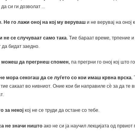
 да си ги дозволат …
е. Не го лажи оној на кој му веруваш
и не верувај на оној к
и не се случуваат само така.
Тие бараат време, трпение и 
 да бидат заедно.
не можеш да прегрнеш спомен,
па прегрни го оној кој што г
 не мора секогаш да се луѓето со кои имаш крвна врска.
Т
 тие сакаат во нивниот. Оние кои би направиле сè за да те 
т.
то за некој
кој не се труди да остане со тебе.
са не значи ништо
ако не си ја научил лекцијата од првиот 