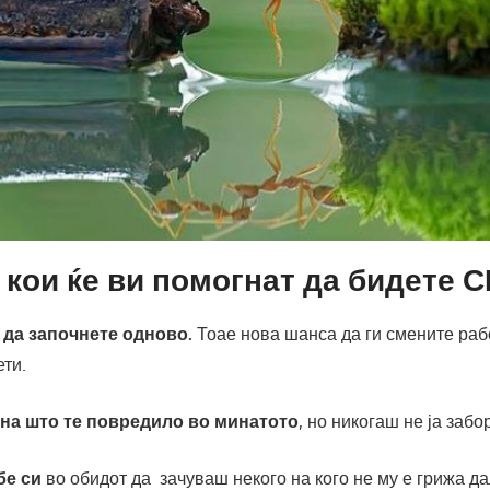
 кои ќе ви помогнат да бидете 
 да започнете одново.
Тоае нова шанса да ги смените раб
ети.
она што те повредило во минатото
, но никогаш не ја забо
бе си
во обидот да зачуваш некого на кого не му е грижа дал