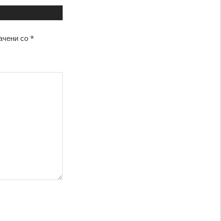
ачени со
*