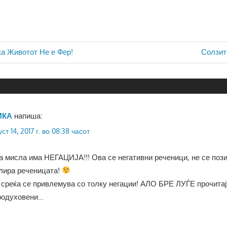
ја
Next
а Животот Не е Фер!
Солзит
Post:
ИКА
напиша:
ст 14, 2017 г. во 08:38 часот
 мисла има НЕГАЦИЈА!!! Ова се негативни реченици, не се поз
лира реченицата!
среќа се привлемува со толку негации! АЛО БРЕ ЛУЃЕ прочитај
продуховени…