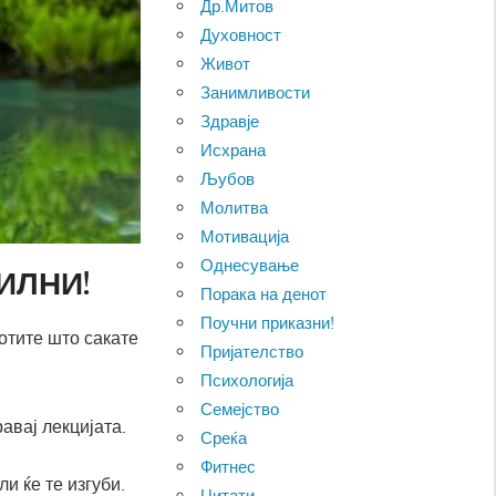
Др.Митов
Духовност
Живот
Занимливости
Здравје
Исхрана
Љубов
Молитва
Мотивација
Однесување
СИЛНИ!
Порака на денот
Поучни приказни!
отите што сакате
Пријателство
Психологија
Семејство
равај лекцијата.
Среќа
Фитнес
и ќе те изгуби.
Цитати