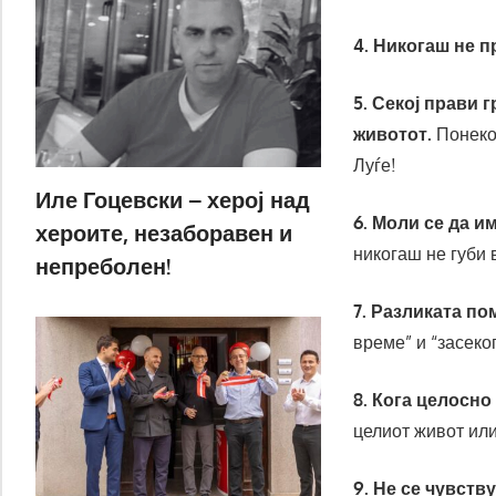
4. Никогаш не п
5. Секој прави 
животот.
Понеког
Луѓе!
Иле Гоцевски – херој над
6. Моли се да и
хероите, незаборавен и
никогаш не губи 
непреболен!
7. Разликата по
време” и “засеко
8. Кога целосно
целиот живот или
9. Не се чувству