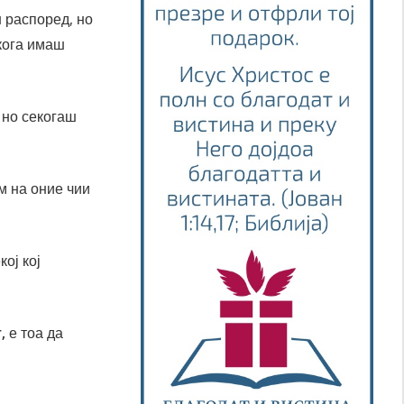
 распоред, но
 кога имаш
, но секогаш
м на оние чии
ој кој
,
е тоа да