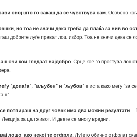
рави оној што го сакаш да се чувствува сам
. Особено ког
грешки, но тоа не значи дека треба да плаќа за нив во ос
аш добрите луѓе прават лош избор. Тоа не значи дека се ло
маш очи кои гледаат најдобро.
Срце кое го простува лошот
вера.
меѓу “допаѓа”, “вљубен” и “љубов”
е иста како меѓу “за се
гаш”.
 се потпираш на друг човек има два можни резултати
– 
 Лекција за цел живот. И двете се многу вредни.
вај лошо, ако некој те отфрли.
Луѓето обично отфрлат ска