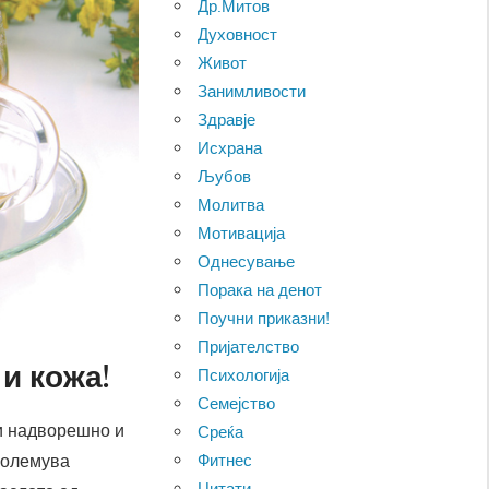
Др.Митов
Духовност
Живот
Занимливости
Здравје
Исхрана
Љубов
Молитва
Мотивација
Однесување
Порака на денот
Поучни приказни!
Пријателство
и кожа!
Психологија
Семејство
ти надворешно и
Среќа
Фитнес
зголемува
Цитати