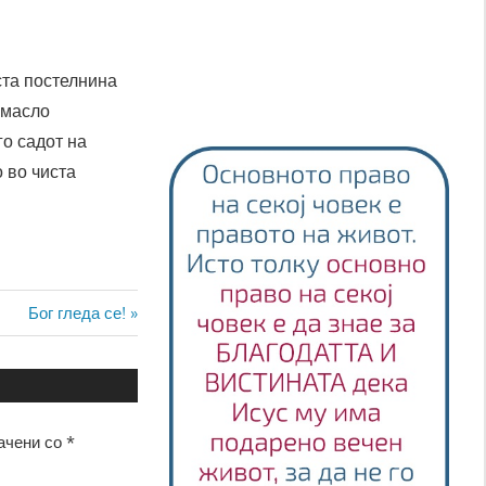
ста постелнина
 масло
го садот на
о во чиста
Next
Бог гледа се!
Post:
ачени со
*