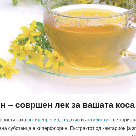
н – совршен лек за вашата коса 
користи како
антидепресив
,
седатив
и
антибиотик
, се корис
на субстанца е хиперфлорин. Екстрактот од кантарион ја 