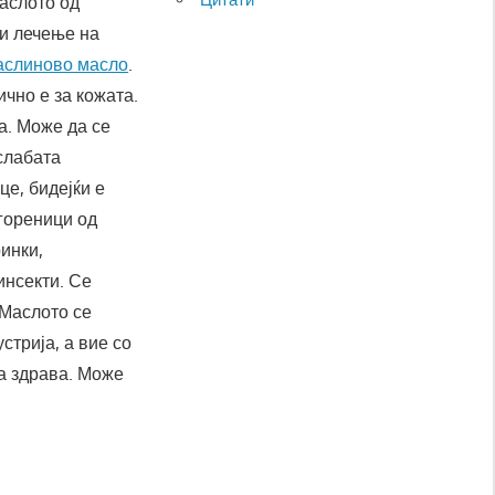
аслото од
 и лечење на
аслиново масло
.
чно е за кожата.
а. Може да се
слабата
це, бидејќи е
гореници од
инки,
инсекти. Се
 Маслото се
стрија, а вие со
жа здрава. Може