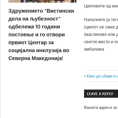
Цветовите од ка
Здружението “Вистински
дела на љубезност“
Наполнете ја тег
одбележа 10 години
(цветот не смее 
постоење и го отвори
(маслиново или д
првиот Центар за
светло место и п
амбалажа.
социјална инклузија во
Северна Македонија!
Навигаци
Previous
Како до убави и 
Post:
на
LEAVE A REPLY
напис
Вашата адреса за 