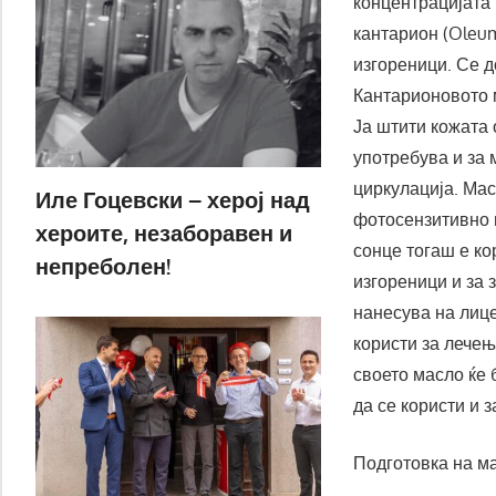
концентрацијата
кантарион (Oleum
изгореници. Се 
Кантарионовото м
Ја штити кожата 
употребува и за 
циркулација. Мас
Иле Гоцевски – херој над
фотосензитивно 
хероите, незаборавен и
сонце тогаш е ко
непреболен!
изгореници и за 
нанесува на лице
користи за лече
своето масло ќе 
да се користи и 
Подготовка на ма