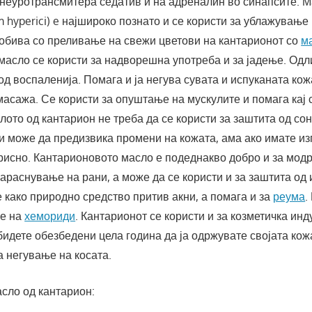
 неуротрансмитера седатив и на адреналин во синапсите. М
 hyperici) e најшироко познато и се користи за ублажување
добива со преливање на свежи цветови на кантарионот со
м
асло се користи за надворешна употреба и за јадење. Одли
од воспаленија. Помага и ја негува сувата и испуканата кож
масажа. Се користи за опуштање на мускулите и помага кај 
лото од кантарион не треба да се користи за заштита од сон
и може да предизвика промени на кожата, ама ако имате из
рисно. Кантарионовото масло е подеднакво добро и за модр
зараснување на рани, а може да се користи и за заштита од 
 како природно средство притив акни, а помага и за
реума
.
ње на
хемориди
. Кантарионот се користи и за козметичка инду
бидете обезбедени цела година да ја одржувате својата ко
за негување на косата.
сло од кантарион: