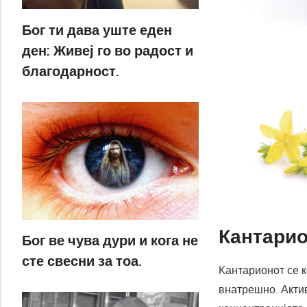
Бог ти дава уште еден
ден: Живеј го во радост и
благодарност.
Кантарио
Бог ве чува дури и кога не
сте свесни за тоа.
Kантарионот се 
внатрешно. Актив