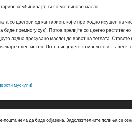
нтарион комбинирајте ги со маслиново масло
лата со цветови од кантарион, кој е претходно исушен на чи
да биде премногу сув). Потоа прелијте со цветно растително
руго ладно пресувано масло) до врвот на теглата. Ставете 
очекајте еден месец. Потоа исцедете го маслото и ставете г
ја
цврсти мускули!
е-пошта нема да биде објавена.
Задолжителните полиња се озн