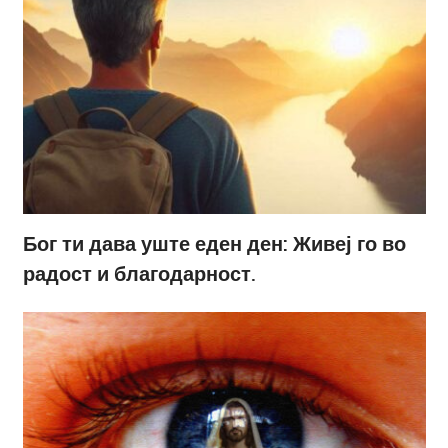
Бог ти дава уште еден ден: Живеј го во
радост и благодарност.