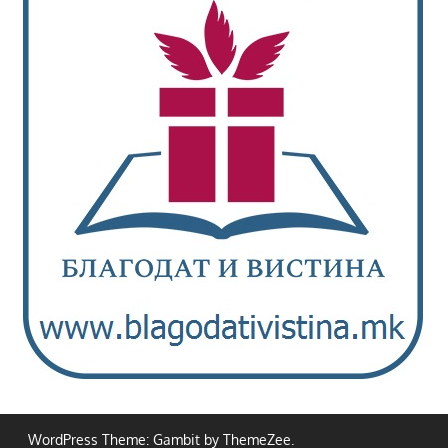
WordPress Theme: Gambit by ThemeZee.