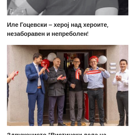
Иле Гоцевски – херој над хероите,
незаборавен и непреболен!
Здружението “Вистински дела на