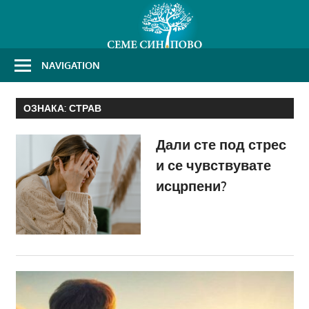
Skip
to
content
NAVIGATION
ОЗНАКА:
СТРАВ
Дали сте под стрес
и се чувствувате
исцрпени?