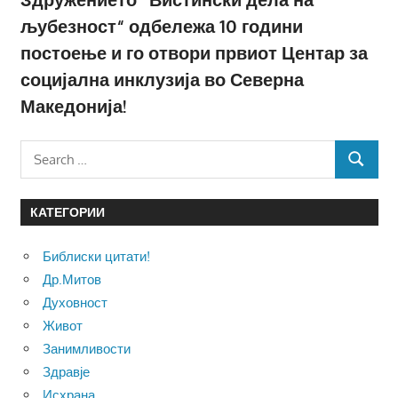
љубезност“ одбележа 10 години
постоење и го отвори првиот Центар за
социјална инклузија во Северна
Македонија!
Search
SEARCH
for:
КАТЕГОРИИ
Библиски цитати!
Др.Митов
Духовност
Живот
Занимливости
Здравје
Исхрана