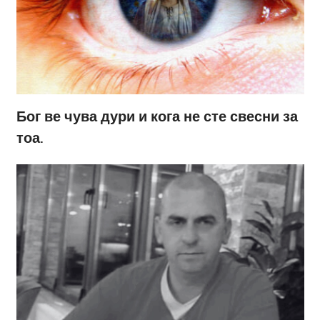
Бог ве чува дури и кога не сте свесни за
тоа.