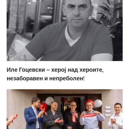
Иле Гоцевски – херој над хероите,
незаборавен и непреболен!