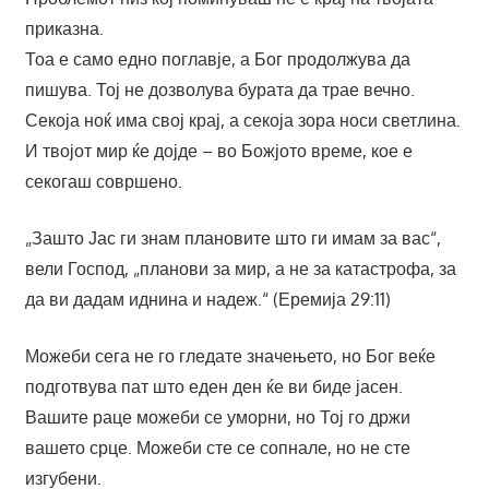
приказна.
Тоа е само едно поглавје, а Бог продолжува да
пишува. Тој не дозволува бурата да трае вечно.
Секоја ноќ има свој крај, а секоја зора носи светлина.
И твојот мир ќе дојде – во Божјото време, кое е
секогаш совршено.
„Зашто Јас ги знам плановите што ги имам за вас“,
вели Господ, „планови за мир, а не за катастрофа, за
да ви дадам иднина и надеж.“ (Еремија 29:11)
Можеби сега не го гледате значењето, но Бог веќе
подготвува пат што еден ден ќе ви биде јасен.
Вашите раце можеби се уморни, но Тој го држи
вашето срце. Можеби сте се сопнале, но не сте
изгубени.