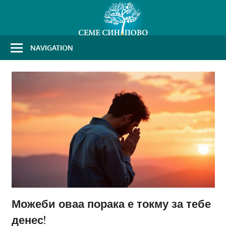
Skip
to
content
NAVIGATION
Можеби оваа порака е токму за тебе
денес!