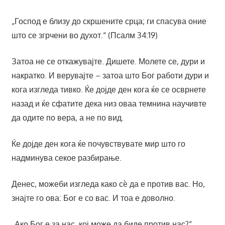
„Господ е близу до скршените срца; ги спасува оние
што се згрчени во духот.“ (Псалм 34:19)
Затоа не се откажувајте. Дишете. Молете се, дури и
накратко. И верувајте – затоа што Бог работи дури и
кога изгледа тивко. Ќе дојде ден кога ќе се осврнете
назад и ќе сфатите дека низ оваа темнина научивте
да одите по вера, а не по вид.
Ќе дојде ден кога ќе почувствувате мир што го
надминува секое разбирање.
Денес, можеби изгледа како сè да е против вас. Но,
знајте го ова: Бог е со вас. И тоа е доволно.
„Ако Бог е за нас, кој може да биде против нас?“