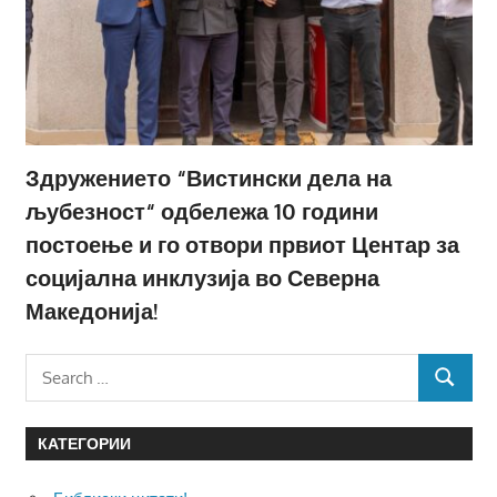
Здружението “Вистински дела на
љубезност“ одбележа 10 години
постоење и го отвори првиот Центар за
социјална инклузија во Северна
Македонија!
Search
SEARCH
for:
КАТЕГОРИИ