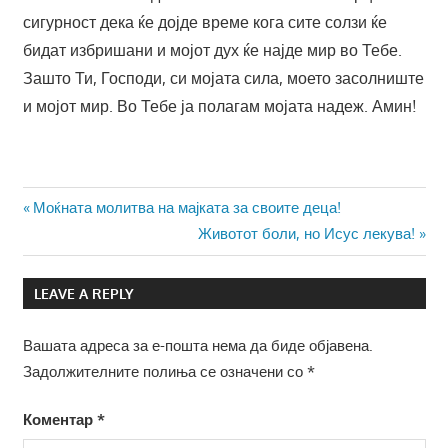
сигурност дека ќе дојде време кога сите солзи ќе
бидат избришани и мојот дух ќе најде мир во Тебе.
Зашто Ти, Господи, си мојата сила, моето засолниште
и мојот мир. Во Тебе ја полагам мојата надеж. Амин!
Навигација
Previous
Моќната молитва на мајката за своите деца!
Post:
Next
Животот боли, но Исус лекува!
на
Post:
напис
LEAVE A REPLY
Вашата адреса за е-пошта нема да биде објавена.
Задолжителните полиња се означени со
*
Коментар
*