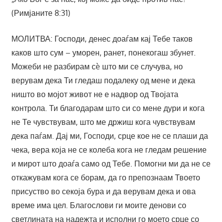
(Римјаните 8:31)
МОЛИТВА: Господи, денес доаѓам кај Тебе таков
каков што сум – уморен, ранет, понекогаш збунет.
Можеби не разбирам сè што ми се случува, но
верувам дека Ти гледаш подалеку од мене и дека
ништо во мојот живот не е надвор од Твојата
контрола. Ти благодарам што си со мене дури и кога
не Те чувствувам, што ме држиш кога чувствувам
дека паѓам. Дај ми, Господи, срце кое не се плаши да
чека, вера која не се колеба кога не гледам решение
и мирот што доаѓа само од Тебе. Помогни ми да не се
откажувам кога се борам, да го препознаам Твоето
присуство во секоја бура и да верувам дека и ова
време има цел. Благослови ги моите денови со
светлината на надежта и исполни го моето срце со