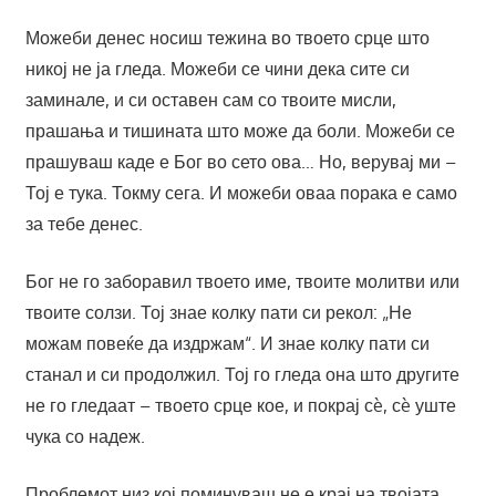
Можеби денес носиш тежина во твоето срце што
никој не ја гледа. Можеби се чини дека сите си
заминале, и си оставен сам со твоите мисли,
прашања и тишината што може да боли. Можеби се
прашуваш каде е Бог во сето ова… Но, верувај ми –
Тој е тука. Токму сега. И можеби оваа порака е само
за тебе денес.
Бог не го заборавил твоето име, твоите молитви или
твоите солзи. Тој знае колку пати си рекол: „Не
можам повеќе да издржам“. И знае колку пати си
станал и си продолжил. Тој го гледа она што другите
не го гледаат – твоето срце кое, и покрај сè, сè уште
чука со надеж.
Проблемот низ кој поминуваш не е крај на твојата