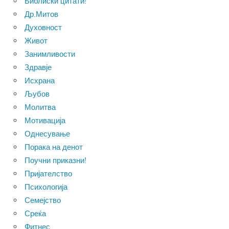
Библиски цитати!
Др.Митов
Духовност
Живот
Занимливости
Здравје
Исхрана
Љубов
Молитва
Мотивација
Однесување
Порака на денот
Поучни приказни!
Пријателство
Психологија
Семејство
Среќа
Фитнес