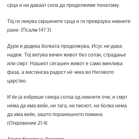
срца и ни даваат сила да продолжиме понатаму.
Тој ги лекува скршените срца и ги преврзува нивните
рани. (Псалм 147:3)
Дури и додека болката продолжува, Исус ни дава
надеж. Тој ветува вечен живот без солзи, страдање
или смрт. Нашиот сегашен живот е само минлива
фаза, а вистинска радост нè чека во Неговото
царство.
И ќе ја избрише секоја солза од нивните очи, и смрт
нема да има веќе, ни тага, ни пискот, ни болка нема
да има веќе, зашто поранешното помина.
(Откровение 21:4)
Автор Кристина Христов