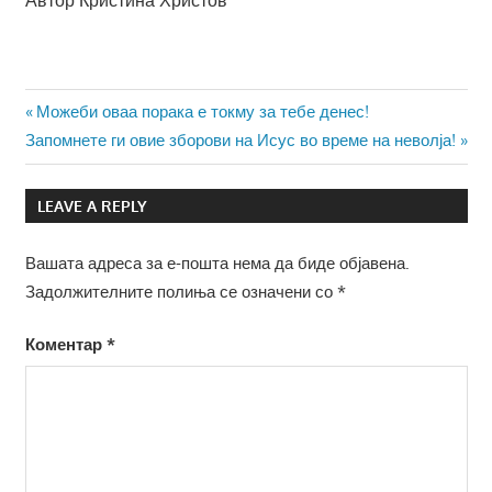
Навигација
Previous
Можеби оваа порака е токму за тебе денес!
Next
Post:
Запомнете ги овие зборови на Исус во време на неволја!
на
Post:
напис
LEAVE A REPLY
Вашата адреса за е-пошта нема да биде објавена.
Задолжителните полиња се означени со
*
Коментар
*