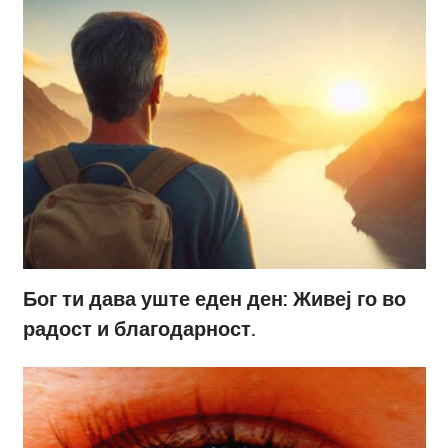
Бог ти дава уште еден ден: Живеј го во
радост и благодарност.