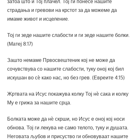
затоа што и Тој плачел. Тој ги понесе нашите
страдања и гревови на крстот за да можеме да
имаме живот и исцеление.
Тој ги зеде нашите слабости и ги зеде нашите болки.
(Матеј 8:17)
Зашто немаме Првосвештеник кој не може да
сочувствува со нашите слабости, туку оној кој бил
искушан во сè како нас, но без грев. (Евреите 4:15)
Жртвата на Исус покажува колку Тој нè сака и колку
Му е грижа за нашите срца.
Болката може да нè скрши, но Исус е оној кој носи
обнова. Тој ги лекува не само телото, туку и душата.
Неговата љубов и присуство ги обновуваат нашите