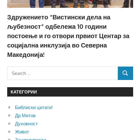
Здружението “Вистински дела на
љубезност“ одбележа 10 години
постоење и го отвори првиот Центар за
социјална инклузија во Северна
Македонија!
Search
SEARCH
for:
КАТЕГОРИИ
Библиски цитати!
Др.Митов
Духовност
Живот
Занимливости