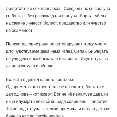
Животот не е секогаш лесен. Секој од нас се соочува
со болка – без разлика дали станува збор за губење
на сакана личност, болест, предавство или чувство
на осаменост.
Понекогаш овие рани нè оптоваруваат толку многу
што чувствуваме дека нема излез. Сепак, Библијата
нè учи дека иако болката е вистинска, Исус е тука за
да нè излекува и обнови.
Болката е дел од нашето постоење
Од времето кога гревот влезе во светот, болката е
дел од човечкиот живот. Бог не нè измамува давајќи
ни ја илузијата дека сè ќе биде совршено. Напротив,
Тој нè подготвува за тешки времиња и ветува дека ќе
биде со нас во секоја неволја.