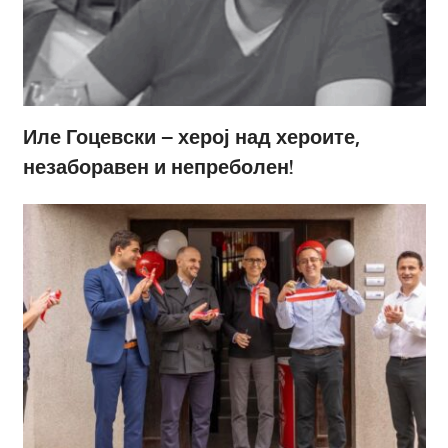
Иле Гоцевски – херој над хероите,
незаборавен и непреболен!