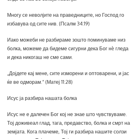
Многу се неволјите на праведниците, но Господ го
избавува од сите нив. (Псалм 34:19)
Иако можеби не разбираме зошто поминуваме низ
болка, можеме да бидеме сигурни дека Бог нè гледа
и дека никогаш не сме сами.
„Дојдете кај мене, сите изморени и оптоварени, и јас
ќе ве одморам.“ (Матеј 11:28)
Исус ја разбира нашата болка
Исус не е далечен Бог кој не знае што чувствуваме.
Тој доживеал глад, тага, предавство, болка и смрт на
земјата. Кога плачеме, Тој ги разбира нашите солзи