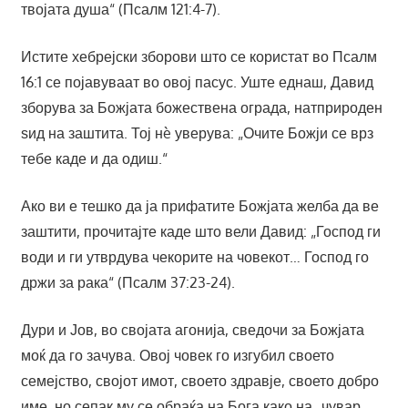
твојата душа“ (Псалм 121:4-7).
Истите хебрејски зборови што се користат во Псалм
16:1 се појавуваат во овој пасус. Уште еднаш, Давид
зборува за Божјата божествена ограда, натприроден
ѕид на заштита. Тој нè уверува: „Очите Божји се врз
тебе каде и да одиш.“
Ако ви е тешко да ја прифатите Божјата желба да ве
заштити, прочитајте каде што вели Давид: „Господ ги
води и ги утврдува чекорите на човекот… Господ го
држи за рака“ (Псалм 37:23-24).
Дури и Јов, во својата агонија, сведочи за Божјата
моќ да го зачува. Овој човек го изгубил своето
семејство, својот имот, своето здравје, своето добро
име, но сепак му се обраќа на Бога како на „чувар