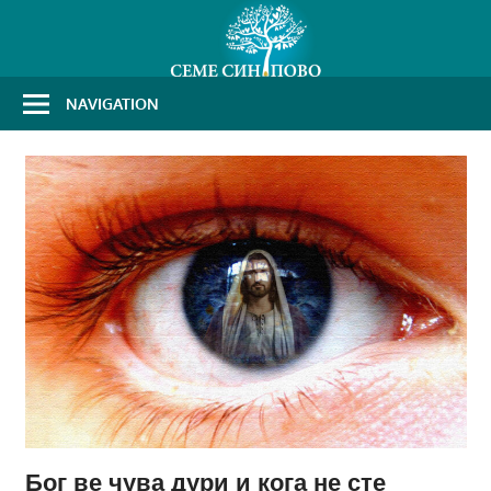
Skip
to
content
NAVIGATION
Бог ве чува дури и кога не сте