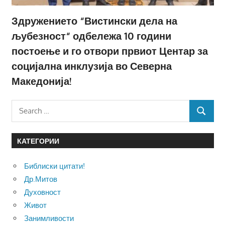
Здружението “Вистински дела на
љубезност“ одбележа 10 години
постоење и го отвори првиот Центар за
социјална инклузија во Северна
Македонија!
Search
SEARCH
for:
КАТЕГОРИИ
Библиски цитати!
Др.Митов
Духовност
Живот
Занимливости