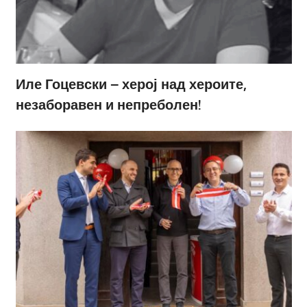
Иле Гоцевски – херој над хероите,
незаборавен и непреболен!