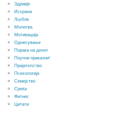
Здравје
Исхрана
Љубов
Молитва
Мотивација
Однесување
Порака на денот
Поучни приказни!
Пријателство
Психологија
Семејство
Среќа
Фитнес
Цитати