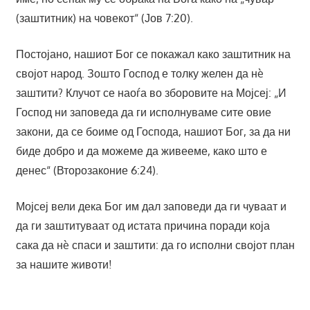
(заштитник) на човекот“ (Јов 7:20).
Постојано, нашиот Бог се покажал како заштитник на
својот народ. Зошто Господ е толку желен да нè
заштити? Клучот се наоѓа во зборовите на Мојсеј: „И
Господ ни заповеда да ги исполнуваме сите овие
закони, да се боиме од Господа, нашиот Бог, за да ни
биде добро и да можеме да живееме, како што е
денес“ (Второзаконие 6:24).
Мојсеј вели дека Бог им дал заповеди да ги чуваат и
да ги заштитуваат од истата причина поради која
сака да нè спаси и заштити: да го исполни својот план
за нашите животи!