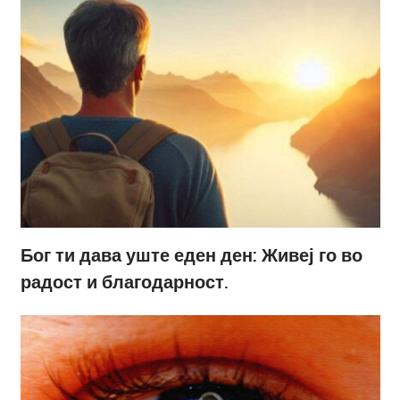
Бог ти дава уште еден ден: Живеј го во
радост и благодарност.