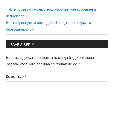
Навигација
Previous
Иле Гоцевски – херој над хероите, незаборавен и
Post:
непреболен!
на
Next
Бог ти дава уште еден ден: Живеј го во радост и
напис
Post:
благодарност.
LEAVE A REPLY
Вашата адреса за е-пошта нема да биде објавена.
Задолжителните полиња се означени со
*
Коментар
*