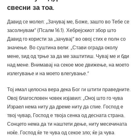
свесни за тоа.
Давид се молел: „Зачувај ме, Боже, зашто во Тебе се
засолнувам“ (Псалм 16:1). Хебрејскиот збор што
Давид го користи за „зачувај“ во овој стих е полн со
значење. Во суштина вели: „Стави ограда околу
мене, ѕид од трње за да ме заштитиш. Чувај ме и бди
над мене. Внимавај на секое мое движење, на моето
излегување и на моето влегување.“
Тој имал целосна вера дека Бог ги штити праведните.
Овој благословен човек изјавил: „Оној што го чува
Израел нема ниту да дреме ниту да спие. Господ е
твој чувар, Господ е твоја сенка од десната страна.
Сонцето нема да ти наштети дење, ниту месечината
ноќе. Господ ќе те чува од секое зло; ќе ја чува