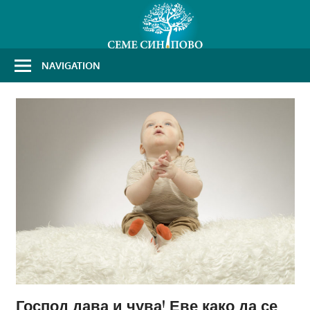
Skip
to
content
NAVIGATION
Господ дава и чува! Еве како да се