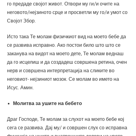
го предаде својот живот. Отвори му ги/и очитe на
неговото/нејзиното срце и просветли му го/и умот со
Својот Збор.
Исто така Те молам физичкиот вид на моето бебе да
се развива исправно. Ако постои било што што се
заканува на видот на моето дете, Те молам веднаш
да го исцелиш и да создадеш совршена ретина, очен
нерв и совршена интерпретација на сликите во
неговиот- нејзиниот мозок. Се молам во името на
Исус. Амин.
Молитва за ушите на бебето
Драг Господе, Те молам за слухот на моето бебе кој
сега се развива. Дај му/ и совршен слух со исправна