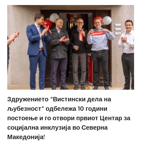
Здружението “Вистински дела на
љубезност“ одбележа 10 години
постоење и го отвори првиот Центар за
социјална инклузија во Северна
Македонија!