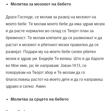
Молитва за мозокот на бебето
Драги Господе, се молам за развој на мозокот на
моето бебе. Те молам моето бебе да има здрав мозок
и да расте нормално во склад со Твојот план за
бременост. Те молам клетките да се размножат и да
растат и мозокот и рбетниот мозок правилно да се
развијат. Подари му на моето бебе силен рбетен
мозок и здрав ум. Бидејќи Ти велиш: Што и да барате
во Мое име, јас ќе направам: Јован 14:13, се
покорувам на Твојот збор и Те молам да го
благословиш растот на моето дете и да го направиш
здраво и силно. Амин.
Молитва за срцето на бебето