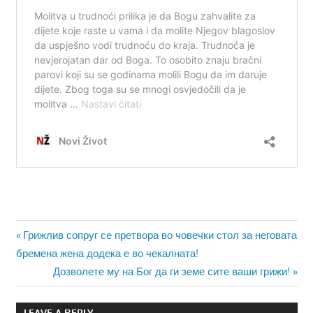
Навигација
Previous
Грижлив сопруг се претвора во човечки стол за неговата
Post:
бремена жена додека е во чекалната!
на
Next
Дозволете му на Бог да ги земе сите ваши грижи!
напис
Post:
LEAVE A REPLY