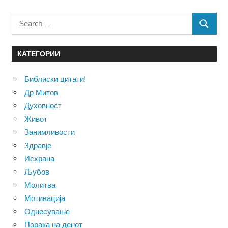
Search
SEARCH
for:
КАТЕГОРИИ
Библиски цитати!
Др.Митов
Духовност
Живот
Занимливости
Здравје
Исхрана
Љубов
Молитва
Мотивација
Однесување
Порака на денот