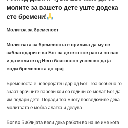
молите за вашето дете уште додека
сте бремени!
Молитва за бременост
Молитвата за бременоста е прилика да му се
заблагодарите на Бог за детето кое расти во вас
и да молите од Него благослов успешно да ја
води бременоста до крај.
Бременоста е неверојатен дар од Бог. Тоа особено го
знаат брачните парови кои со години се молат Бог да
им подари дете. Поради тоа многу посвед
о
чиле дека
молитвата е моќна алатка и делува.
Бог во Библијата вели дека работи во наше име кога