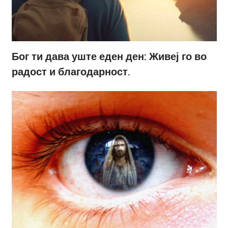
Бог ти дава уште еден ден: Живеј го во
радост и благодарност.