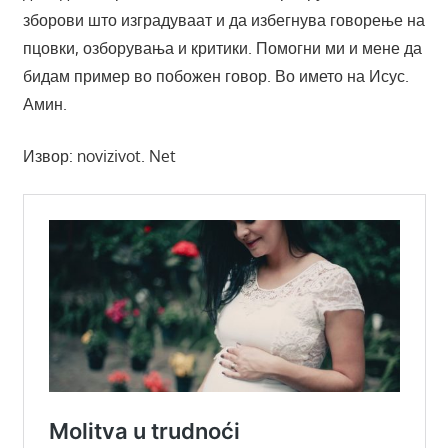
зборови што изградуваат и да избегнува говорење на
пцовки, озборувања и критики. Помогни ми и мене да
бидам пример во побожен говор. Во името на Исус.
Амин.
Извор: novizivot. Net