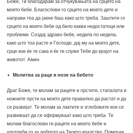
Боже, Ти благодарам за отчукувањата на срцето на
моето бебе. Благослови го срцето на моето дете и
направи тоа да јакне баш како што треба. Заштити го
срцето на моето бебе од било какви недостатоци или
проблеми. Создај здраво бебе, недела по недела,
како што тоа расте и Господе, дај му на моето дете,
срце кое ќе те сака и ќе ти служи Тебе до крајот на
животот. Амин.
Молитва за раце и нозе на бебето
Драг Боже, те молам за рацете и прстите, стапалата и
ножните прсти на моето дете правилно да растат и да
се развијат. Те молам за лактите и зглобовите кои се
развиваат да се оформуваат како што треба. Те
молам благослови ги рацете на моето бебе и
употреби го за доброто на Твоето кралство. Помогни