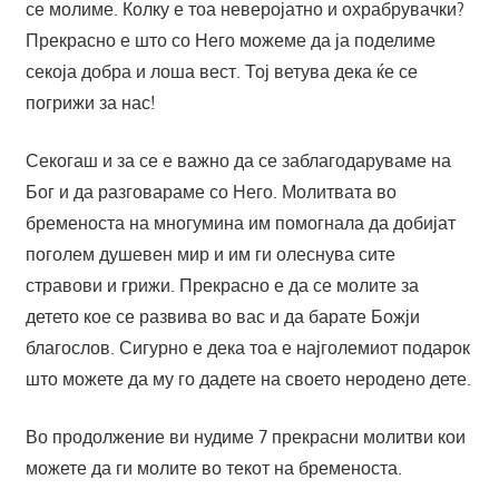
се молиме. Колку е тоа неверојатно и охрабрувачки?
Прекрасно е што со Него можеме да ја поделиме
секоја добра и лоша вест. Тој ветува дека ќе се
погрижи за нас!
Секогаш и за се е важно да се заблагодаруваме на
Бог и да разговараме со Него. Молитвата во
бременоста на многумина им помогнала да добијат
поголем душевен мир и им ги олеснува сите
стравови и грижи. Прекрасно е да се молите за
детето кое се развива во вас и да барате Божји
благослов. Сигурно е дека тоа е најголемиот подарок
што можете да му го дадете на своето неродено дете.
Во продолжение ви нудиме 7 прекрасни молитви кои
можете да ги молите во текот на бременоста.