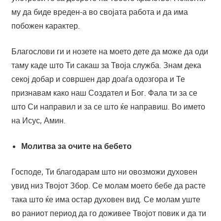
му да биде вреден-а во својата работа и да има
побожен карактер.
Благослови ги и нозете на моето дете да може да оди
таму каде што Ти сакаш за Твоја служба. Знам дека
секој добар и совршен дар доаѓа одозгора и Те
признавам како наш Создател и Бог. Фала ти за се
што Си направил и за се што ќе направиш. Во името
на Исус, Амин.
Молитва за очите на бебето
Господе, Ти благодарам што ни овозможи духовен
увид низ Твојот Збор. Се молам моето бебе да расте
така што ќе има остар духовен вид. Се молам уште
во раниот период да го доживее Твојот повик и да ти