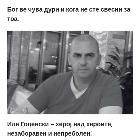
Бог ве чува дури и кога не сте свесни за
тоа.
Иле Гоцевски – херој над хероите,
незаборавен и непреболен!