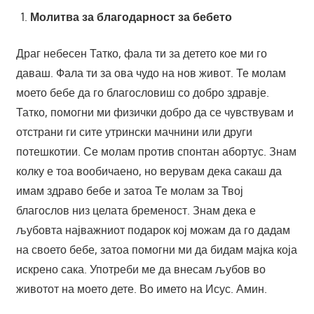
Молитва за благодарност за бебето
Драг небесен Татко, фала ти за детето кое ми го
даваш. Фала ти за ова чудо на нов живот. Те молам
моето бебе да го благословиш со добро здравје.
Татко, помогни ми физички добро да се чувствувам и
отстрани ги сите утрински мачнини или други
потешкотии. Се молам против спонтан абортус. Знам
колку е тоа вообичаено, но верувам дека сакаш да
имам здраво бебе и затоа Те молам за Твој
благослов низ целата бременост. Знам дека е
љубовта најважниот подарок кој можам да го дадам
на своето бебе, затоа помогни ми да бидам мајка која
искрено сака. Употреби ме да внесам љубов во
животот на моето дете. Во името на Исус. Амин.