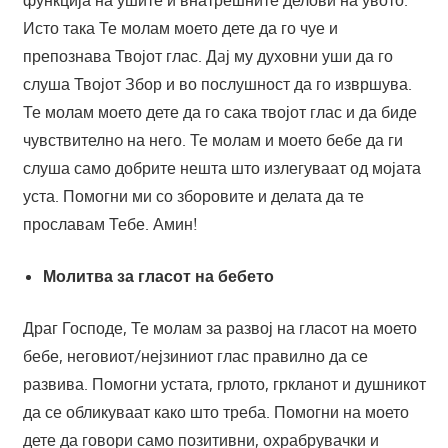
функција на ушите и внатрешните делови на увото.
Исто така Те молам моето дете да го чуе и
препознава Твојот глас. Дaј му духовни уши да го
слуша Твојот Збор и во послушност да го извршува.
Те молам моето дете да го сака твојот глас и да биде
чувствителнo на него. Те молам и моето бебе да ги
слуша само добрите нешта што излегуваат од мојата
уста. Помогни ми со зборовите и делата да те
прославам Тебе. Амин!
Молитва за гласот на бебето
Драг Господе, Те молам за развој на гласот на моето
бебе, неговиот/нејзиниот глас правилно да се
развива. Помогни устата, грлото, гркланот и душникот
да се обликуваат како што треба. Помогни на моето
дете да говори само позитивни, охрабрувачки и