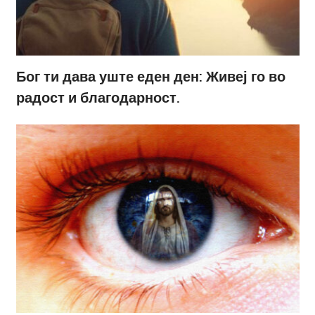
Бог ти дава уште еден ден: Живеј го во
радост и благодарност.