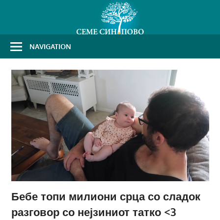
Skip
to
content
NAVIGATION
Бебе топи милиони срца со сладок
разговор со нејзиниот татко <3