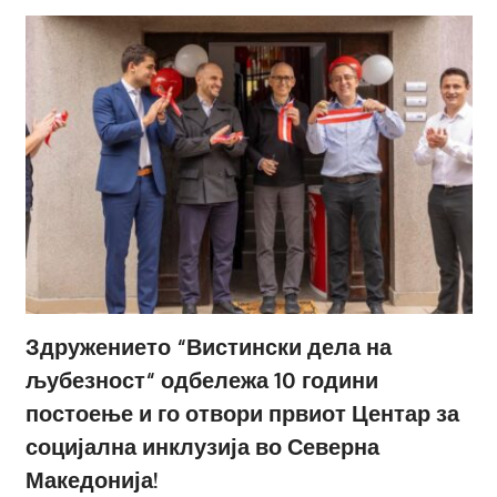
Здружението “Вистински дела на
љубезност“ одбележа 10 години
постоење и го отвори првиот Центар за
социјална инклузија во Северна
Македонија!