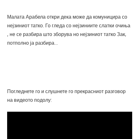
Малата Арабела откри дека може да комуницира со
нејзиниот татко. Го гледа со нејзиниите слатки очиња
, не се разбира што зборува но нејзиниот татко Зак,
потполно ја разбира…
Погледнете го и слушнете го прекрасниот разговор
на видеото подолу: