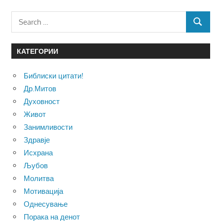
Search
SEARCH
for:
КАТЕГОРИИ
Библиски цитати!
Др.Митов
Духовност
Живот
Занимливости
Здравје
Исхрана
Љубов
Молитва
Мотивација
Однесување
Порака на денот