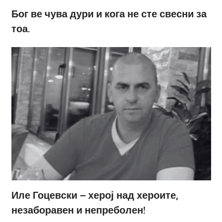
Бог ве чува дури и кога не сте свесни за
тоа.
Иле Гоцевски – херој над хероите,
незаборавен и непреболен!