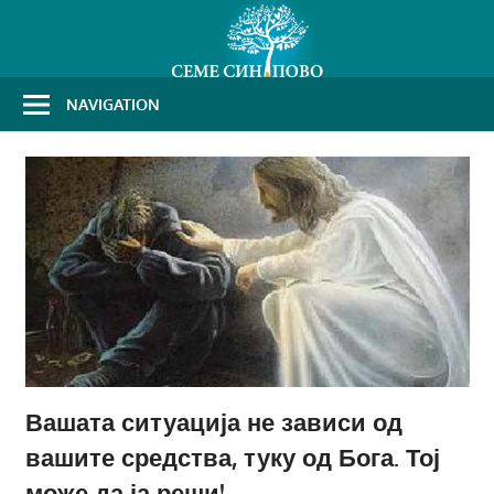
Skip
to
content
NAVIGATION
Вашата ситуација не зависи од
вашите средства, туку од Бога. Тој
може да ја реши!