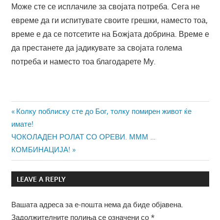
Може сте се исплачиле за својата потреба. Сега не
евреме да ги испитувате своите грешки, наместо тоа,
време е да се потсетите на Божјата добрина. Време е
да престанете да јадикувате за својата голема
потреба и наместо тоа благодарете Му.
Навигација
Previous
Колку поблиску сте до Бог, толку помирен живот ќе
Post:
имате!
на
Next
ЧОКОЛАДЕН РОЛАТ СО ОРЕВИ. МММ …
напис
Post:
КОМБИНАЦИЈА!
LEAVE A REPLY
Вашата адреса за е-пошта нема да биде објавена.
Задолжителните полиња се означени со
*