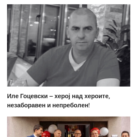
Иле Гоцевски – херој над хероите,
незаборавен и непреболен!