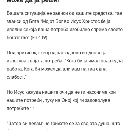
Вашата ситуација не зависи од вашите средства, таа
зваиси од Бпга “Мојот Бог во Исус Христос ќе ја
иполни секоја ваша потреба изобилно спрема своето
богатство” (Fіl 4,19).
Под притисок, скеој од нас одново и одново ја
изнесува својата потреба: “Кога би ја имал оваа една
работа. Кога би можел да влијаам на таа една
слабост.”
Но Исус кажува нашите очи да не ги насочиме кон
нашите потреби , туку на Оној кој ги задоволува
потребите : “
”Затоа ви велам: не грижете се за својата душа, што