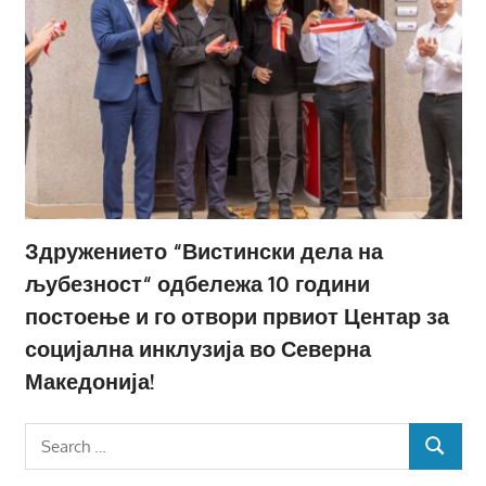
Здружението “Вистински дела на
љубезност“ одбележа 10 години
постоење и го отвори првиот Центар за
социјална инклузија во Северна
Македонија!
Search
SEARCH
for: