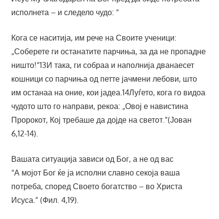
исполнета – и следело чудо: “
Кога се наситија, им рече на Своите ученици:
„Соберете ги останатите парчиња, за да не пропадне
ништо!”13И така, ги собраа и наполнија дванаесет
кошници со парчиња од петте јачмени лебови, што
им останаа на оние, кои јадеа.14Луѓето, кога го видоа
чудото што го направи, рекоа: „Овој е навистина
Пророкот, Кој требаше да дојде на светот.”(Јован
6,12-14).
Вашата ситуација зависи од Бог, а не од вас
“А мојот Бог ќе ја исполни славно секоја ваша
потреба, според Своето богатство – во Христа
Исуса.” (Фил. 4,19).