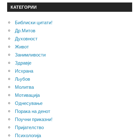
КАТЕГОРИИ
Библиски цитати!
Др.Митов
Духовност
Живот
Занимливости
Здравје
Исхрана
Љубов
Молитва
Мотивација
Однесување
Порака на денот
Поучни приказни!
Пријателство
Психологија