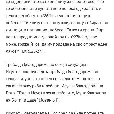
ќе јадете или што ќе пиете; ниту за своето тело, што
ќе облечете. Зар душата не е повеќе од храната, и
телото од облеката?26Погледнете ги птиците
небесни! Тие ниту сеат, ниту жнијат, ниту собираат во
житници, и пак вашиот небесен Татко ги храни. Зар
не сте вредни многу повеќе од нив?27Кој од вас
може, грижејќи се, да му придаде на својот раст еден
лакот?” (Мt 6,25-27).
Треба да благодариме во секоја ситуација
Исус ни покажува дека треба да благодариме во
секоја ситуација. соочен со гладното мноштво, со
само неколку риби и лебови, Исус заблагодарил на
Бога: “Тогаш Исус ги зема лебовите, Му заблагодари
на Бог и ги даде” (Јован 6,11).
Исус Му благодарел на Бог пред да биде потребата