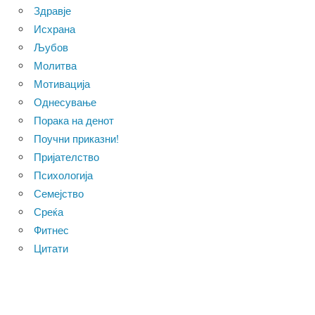
Здравје
Исхрана
Љубов
Молитва
Мотивација
Однесување
Порака на денот
Поучни приказни!
Пријателство
Психологија
Семејство
Среќа
Фитнес
Цитати