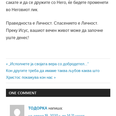
сакате и да се дружите со Него, ќе бидете променети
во Неговиот лик.
Праведноста е Личност. Спасението е Личност.
Преку Исус, вашиот вечен живот може да започне
уште денес!
Навигација
Previous
„Исполнете ја својата вера со добродетел…“
Next
Post:
Кон другите треба да имаме таква љубов каква што
на
Post:
Христос покажува кон нас
напис
ONE COMMENT
ТОДОРКА
напиша:
на април 19, 2020 г. во 14:21 часот