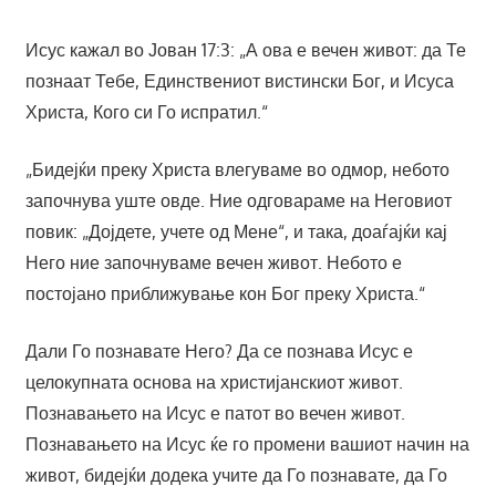
Исус кажал во Јован 17:3: „А ова е вечен живот: да Те
познаат Тебе, Единствениот вистински Бог, и Исуса
Христа, Кого си Го испратил.“
„Бидејќи преку Христа влегуваме во одмор, небото
започнува уште овде. Ние одговараме на Неговиот
повик: „Дојдете, учете од Мене“, и така, доаѓајќи кај
Него ние започнуваме вечен живот. Небото е
постојано приближување кон Бог преку Христа.“
Дали Го познавате Него? Да се познава Исус е
целокупната основа на христијанскиот живот.
Познавањето на Исус е патот во вечен живот.
Познавањето на Исус ќе го промени вашиот начин на
живот, бидејќи додека учите да Го познавате, да Го