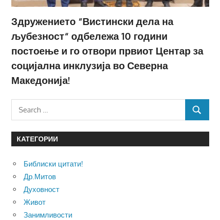
Здружението “Вистински дела на
љубезност“ одбележа 10 години
постоење и го отвори првиот Центар за
социјална инклузија во Северна
Македонија!
Search
SEARCH
for:
КАТЕГОРИИ
Библиски цитати!
Др.Митов
Духовност
Живот
Занимливости