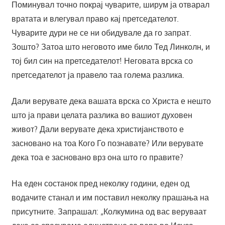
Поминувал точно покрај чуварите, ширум ја отварал
вратата и влегувал право кај претседателот.
Чуварите дури не се ни обидувале да го запрат.
Зошто? Затоа што неговото име било Тед Линколн, и
тој бил син на претседателот! Неговата врска со
претседателот ја правело таа голема разлика.
Дали верувате дека вашата врска со Христа е нешто
што ја прави целата разлика во вашиот духовен
живот? Дали верувате дека христијанството е
засновано на тоа Кого Го познавате? Или верувате
дека тоа е засновано врз она што го правите?
На еден состанок пред неколку години, еден од
водачите станал и им поставил неколку прашања на
присутните. Запрашал: „Колкумина од вас веруваат