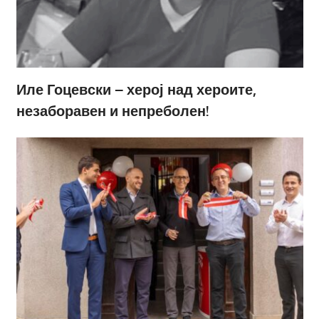
Иле Гоцевски – херој над хероите,
незаборавен и непреболен!