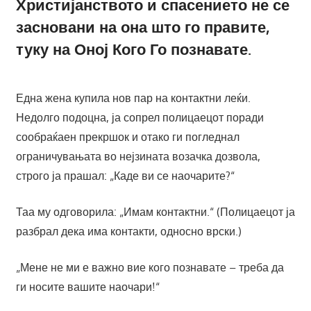
Христијанството и спасението не се
засновани на она што го правите,
туку на Оној Кого Го познавате.
Една жена купила нов пар на контактни леќи.
Недолго подоцна, ја сопрел полицаецот поради
сообраќаен прекршок и отако ги погледнал
ограничувањата во нејзината возачка дозвола,
строго ја прашал: „Каде ви се наочарите?“
Таа му одговорила: „Имам контактни.“ (Полицаецот ја
разбрал дека има контакти, односно врски.)
„Мене не ми е важно вие кого познавате – треба да
ги носите вашите наочари!“