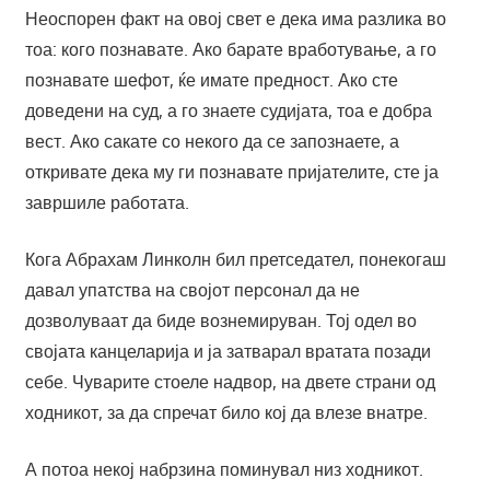
Неоспорен факт на овој свет е дека има разлика во
тоа: кого познавате. Ако барате вработување, а го
познавате шефот, ќе имате предност. Ако сте
доведени на суд, а го знаете судијата, тоа е добра
вест. Ако сакате со некого да се запознаете, а
откривате дека му ги познавате пријателите, сте ја
завршиле работата.
Кога Абрахам Линколн бил претседател, понекогаш
давал упатства на својот персонал да не
дозволуваат да биде вознемируван. Тој одел во
својата канцеларија и ја затварал вратата позади
себе. Чуварите стоеле надвор, на двете страни од
ходникот, за да спречат било кој да влезе внатре.
А потоа некој набрзина поминувал низ ходникот.