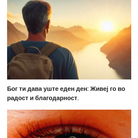
Бог ти дава уште еден ден: Живеј го во
радост и благодарност.