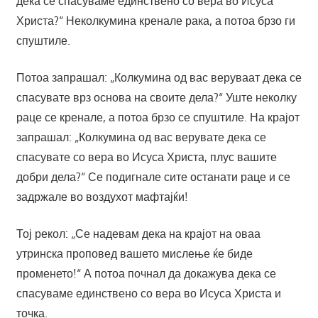
дека се спасуваме единствено со вера во Исуса
Христа?“ Неколкумина кренале рака, а потоа брзо ги
спуштиле.
Потоа запрашал: „Колкумина од вас веруваат дека се
спасувате врз основа на своите дела?“ Уште неколку
раце се кренале, а потоа брзо се спуштиле. На крајот
запрашал: „Колкумина од вас верувате дека се
спасувате со вера во Исуса Христа, плус вашите
добри дела?“ Се подигнале сите останати раце и се
задржале во воздухот мафтајќи!
Тој рекол: „Се надевам дека на крајот на оваа
утринска проповед вашето мислење ќе биде
променето!“ А потоа почнал да докажува дека се
спасуваме единствено со вера во Исуса Христа и
точка.