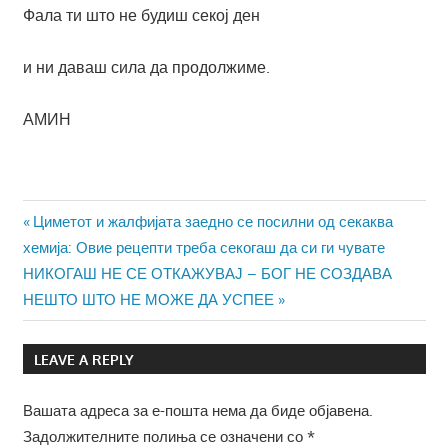
Фала ти што не будиш секој ден
и ни даваш сила да продолжиме.
АМИН
Навигација
Previous
Циметот и жалфијата заедно се посилни од секаква
Post:
хемија: Овие рецепти треба секогаш да си ги чувате
на
Next
НИКОГАШ НЕ СЕ ОТКАЖУВАЈ – БОГ НЕ СОЗДАВА
напис
Post:
НЕШТО ШТО НЕ МОЖЕ ДА УСПЕЕ
LEAVE A REPLY
Вашата адреса за е-пошта нема да биде објавена.
Задолжителните полиња се означени со
*