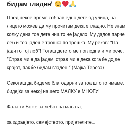
бидам гладен!
Пред некое време собрав едно дете од улица, на
лицето можев да му прочитам дека е гладно. Не знам
колку дена тоа дете ништо не јадело. Му дадов парче
леб и тоа јадеше трошка по трошка. Му реков: “Па
јади го тој леб“! Тогаш детето ме погледна и ми рече:
“Страв ми е да јадам, страв ми е дека кога ќе дојде
крајот, пак ќе бидам гладен!“ (Мајка Тереза)
Секогаш да бидеме благодарни за тоа што го имаме,
бидејќи за некој нашето МАЛКУ е МНОГУ!
Фала ти Боже за лебот на масата,
за здравјето, семејството, пријателите…