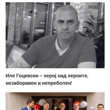
Иле Гоцевски – херој над хероите,
незаборавен и непреболен!