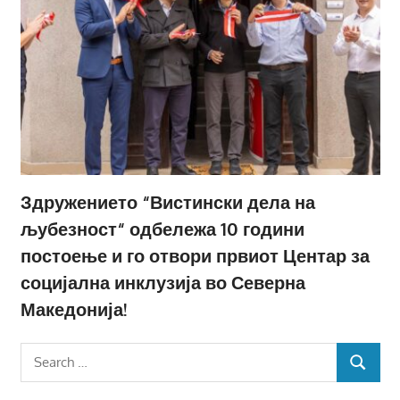
Здружението “Вистински дела на
љубезност“ одбележа 10 години
постоење и го отвори првиот Центар за
социјална инклузија во Северна
Македонија!
Search
SEARCH
for: