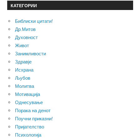
КАТЕГОРИИ
Библиски цитати!
Др.Митов
Духовност
Живот
Занимливости
Здравје
Исхрана
Љубов
Молитва
Мотивација
Однесување
Порака на денот
Поучни приказни!
Пријателство
Психологија