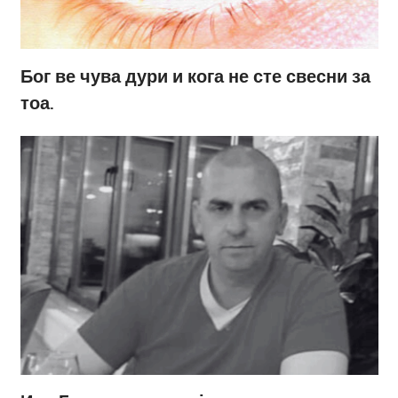
Бог ве чува дури и кога не сте свесни за
тоа.