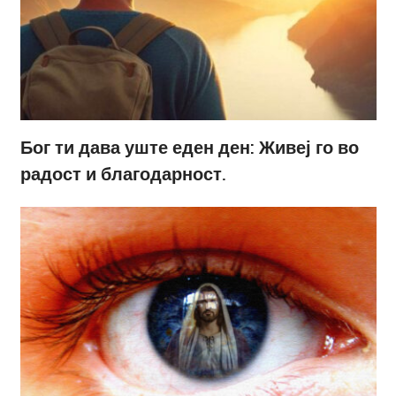
Бог ти дава уште еден ден: Живеј го во
радост и благодарност.