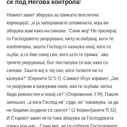
се под Негова контрола!
Новиот завет зборува за грижата (воспитна
корекција): „и ја заборавивте опомената, која ви
зборува вам како на синови: `Сине мој! Не презирај
го Господовото укорување, ниту ослабувај, кога те
изобличува, зашто Господ го казнува оној, кого го
љуби, а го бие секој син, кого што го прима.` ако
трпите укорување, Бог постапува со вас како со
синови. Зашто кој е тој син, кого таткото не го
казнува?“ (Евреите 12:5-7). Самиот Исус изјавил: „Јас
ги укорувам и казнувам оние, кои ги љубам, затоа
биди ревностен и покај се!“ (Откровение 3:19). Павле
запишал: „а кога Господ не` суди, не` накажува, за да
не бидеме осудени со светот.“ (2 Коринтјаните 11:32).
И Стариот завет исто така зборува за Господовата
грижа кон нас: „Сине мој, не ги отфрлај Господовите