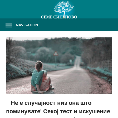
Skip
to
content
NAVIGATION
Не е случајност низ она што
поминувате! Секој тест и искушение