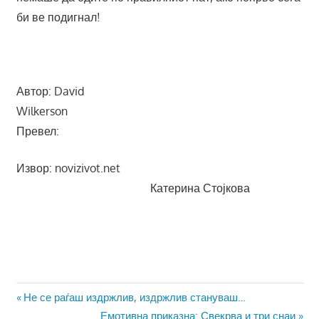
би ве подигнал!
Автор: David
Wilkerson
Превел:
Извор: novizivot.net
Катерина Стојкова
Навигација
Previous
Не се раѓаш издржлив, издржлив стануваш…
Post:
Next
Емотивна приказна: Свекрва и три снаи