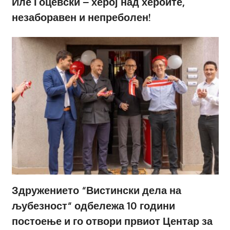
Иле Гоцевски – херој над хероите,
незаборавен и непреболен!
Здружението “Вистински дела на
љубезност“ одбележа 10 години
постоење и го отвори првиот Центар за