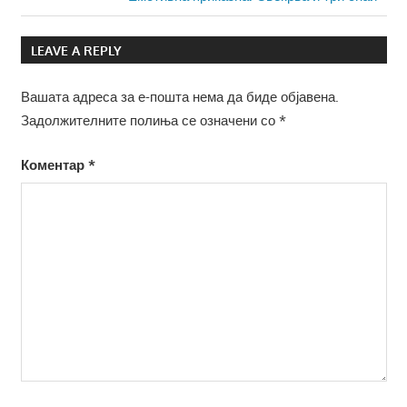
на
Post:
напис
LEAVE A REPLY
Вашата адреса за е-пошта нема да биде објавена.
Задолжителните полиња се означени со
*
Коментар
*