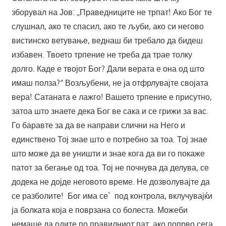
зборувал на Јов: „Праведниците не трпат! Ако Бог те
слушнал, ако те спасил, ако те љуби, ако си негово
вистинско ветување, веднаш би требало да бидеш
избавен. Твоето трпение не треба да трае толку
долго. Каде е твојот Бог? Дали верата е она од што
имаш полза?“ Возљубени, не ја отфрлувајте својата
вера! Сатаната е лажго! Вашето трпение е присутно,
затоа што знаете дека Бог ве сака и се грижи за вас.
Го баравте за да ве направи слични на Него и
единствено Тој знае што е потребно за тоа. Тој знае
што може да ве уништи и знае кога да ви го покаже
патот за бегање од тоа. Тој не почнува да делува, се
додека не дојде неговото време. Не дозволувајте да
се разболите! Бог има се` под контрола, вклучувајќи
ја болката која е поврзана со болеста. Можеби
немаше да одите по правилниот пат, ако попрво сега