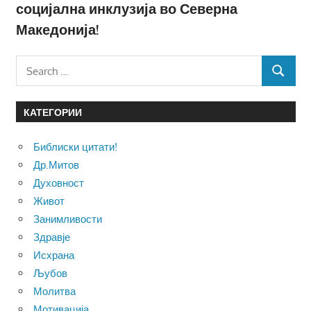
социјална инклузија во Северна
Македонија!
Search
SEARCH
for:
КАТЕГОРИИ
Библиски цитати!
Др.Митов
Духовност
Живот
Занимливости
Здравје
Исхрана
Љубов
Молитва
Мотивација