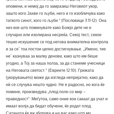
опомени, и немој да го замразиш Неговиот укор,
зашто кого Јахве го љуби, него и го изобличува како
таткото синот, кого го љуби.“ (Пословици 3:11-12). Она
низ кое што поминувате како Божјо дете не е
случајно или изолирана несреќа. Секој тест, секое
тешко искушение се под негова внимателна контрола
и за се` тоа постои целно достигнување. „Имено, тие
не` казнуваа за малку денови, како што им беше
угодно, а Тој за наша полза, за да станеме учесници
на Неговата светост.“ (Евреите 12:10). Грижата
(укорувањето) може да изгледа непријатно, како да
нѝ се случува нешто чудно. Не е радосно, но кога ќе
помине, произведува „плод полн со мир –
праведност“. Меѓутоа, само оние кои сакаат да учат и
имаат волја да бидат обучени, ќе родат плод.
Сатаната ќе ви зборува и на вас како што му