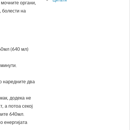
и мочните органи,
, болести на
60мл (640 мл)
 минути.
во наредните два
мак, додека не
, а потоа секој
ните 640мл.
во енергијата