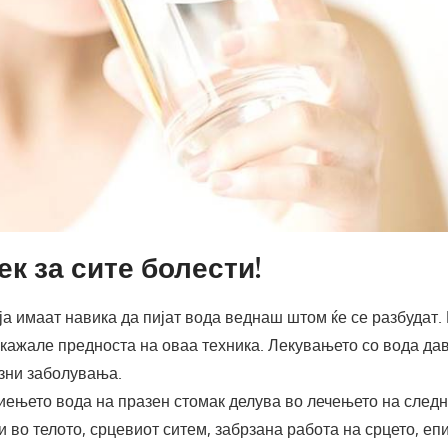
ек за сите болести!
ја имаат навика да пијат вода веднаш штом ќе се разбудат.
кажале предноста на оваа техника. Лекувањето со вода дав
озни заболувања.
иењето вода на празен стомак делува во лечењето на следн
и во телото, срцевиот ситем, забрзана работа на срцето, еп