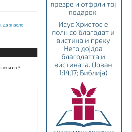
, да знаеле
ачени со
*