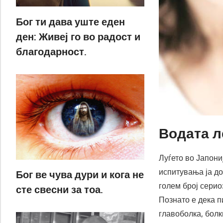
Бог ти дава уште еден
ден: Живеј го во радост и
благодарност.
Водата л
Луѓето во Јапони
испитувања ја до
Бог ве чува дури и кога не
голем број сери
сте свесни за тоа.
Познато е дека п
главоболка, болк