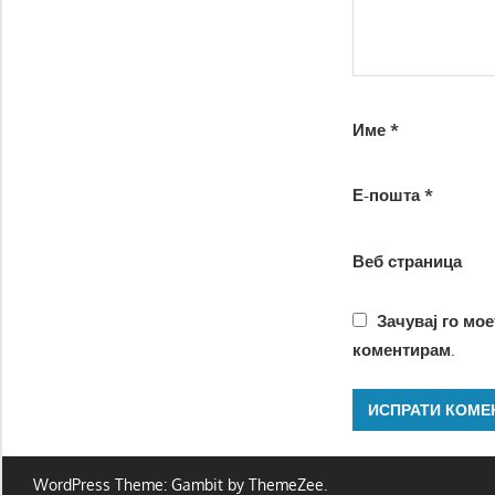
Име
*
Е-пошта
*
Веб страница
Зачувај го мое
коментирам.
WordPress Theme: Gambit by ThemeZee.