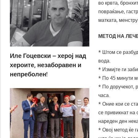
во крвта, бронхи
повраќање, гастр
матката, менстру
МЕТОД НА ЛЕЧ
* Штом се разбуд
Иле Гоцевски – херој над
вода.
хероите, незаборавен и
* Измијте ги заби
непреболен!
* По 45 минути м
* По доручекот, 
часа.
* Оние кои се ст
се привикнат на 
нареден ден нека
* Овој метод ќе 