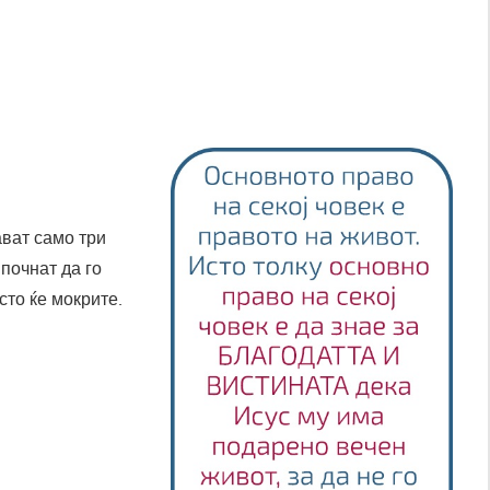
ават само три
почнат да го
то ќе мокрите.