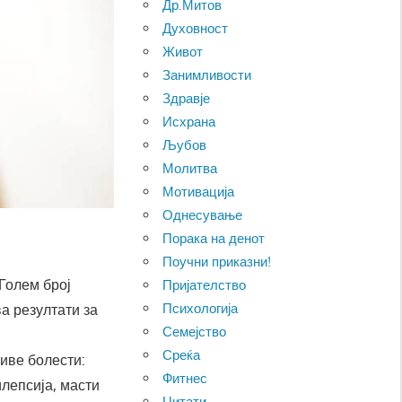
Др.Митов
Духовност
Живот
Занимливости
Здравје
Исхрана
Љубов
Молитва
Мотивација
Однесување
Порака на денот
Поучни приказни!
 Голем број
Пријателство
Психологија
а резултати за
Семејство
Среќа
иве болести:
Фитнес
илепсија, масти
Цитати