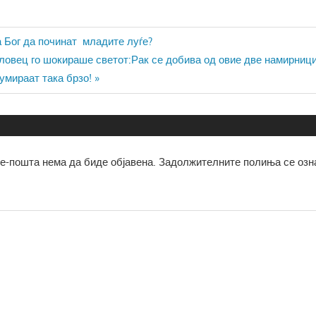
ја
 Бог да починат младите луѓе?
овец го шокираше светот:Рак се добива од овие две намирници
умираат така брзо!
е-пошта нема да биде објавена.
Задолжителните полиња се озн