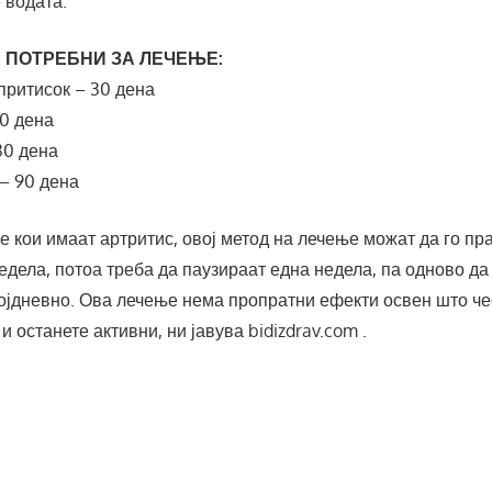
е водата.
Е ПОТРЕБНИ ЗА ЛЕЧЕЊЕ:
 притисок – 30 дена
10 дена
 30 дена
 – 90 дена
е кои имаат артритис, овој метод на лечење можат да го пр
едела, потоа треба да паузираат една недела, па одново да 
ојдневно. Ова лечење нема пропратни ефекти освен што чес
и останете активни, ни јавува bidizdrav.com .