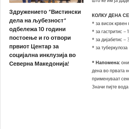
што ќе им ја дад
Здружението “Вистински
КОЛКУ ДЕНА С
дела на љубезност“
* за висок крвен
одбележа 10 години
* за гастритис – 
постоење и го отвори
* за дијабетис –
првиот Центар за
* за туберкулоза
социјална инклузија во
Северна Македонија!
* Напомена:
они
дена во првата н
применуваат сек
Значи пијте вода 