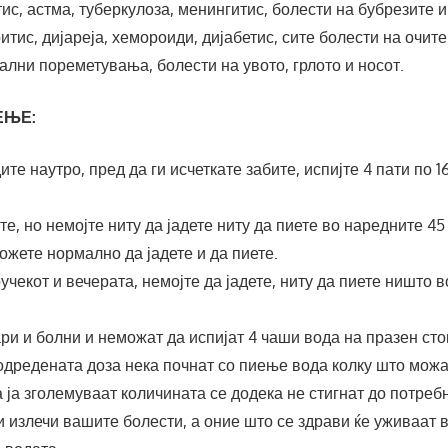
тис, астма, туберкулоза, менингитис, болести на бубрезите 
итис, дијареја, хемороиди, дијабетис, сите болести на очите
ални пореметувања, болести на увото, грлото и носот.
ЕЊЕ:
ите наутро, пред да ги исчеткате забите, испијте 4 пати по 1
те, но немојте ниту да јадете ниту да пиете во наредните 45
ожете нормално да јадете и да пиете.
ручекот и вечерата, немојте да јадете, ниту да пиете ништо 
ари и болни и неможат да испијат 4 чаши вода на празен сто
одредената доза нека почнат со пиење вода колку што можат
 ја зголемуваат количината се додека не стигнат до потреб
ги излечи вашите болести, а оние што се здрави ќе уживаат 