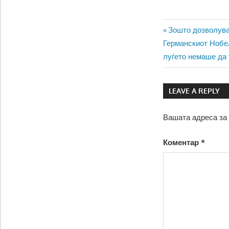
Навигаци
Previous
Зошто дозволува
Next
Post:
Германскиот Нобел
на
Post:
луѓето немаше да 
напис
LEAVE A REPLY
Вашата адреса за 
Коментар
*