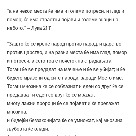
“а на некои места ќе има и големи потреси, и глад и
помор; ќе има страотни појави и големи знаци на
небото.“ – Лука 21,11
“Зашто ќе се крене народ против народ, и царство
против царство, и на разни места ќе има глад, помор
и потреси; а сето тоа е почеток на страдањата.
Тогаш ќе ве предадат на мачење и ќе ве убијат; и ќе
бидете мразени од сите народи, заради Моето име.
Тогаш мнозина ќе се соблазнат и еден со друг ќе се
предаваат и еден со друг ќе се мразат;
многу лажни пророци ќе се појават и ќе прелажат
мнозина;
и бидејќи беззаконијата ќе се умножат, кај мнозина
љубовта ќе олади.