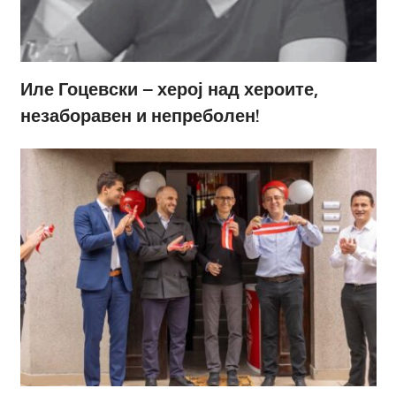
Иле Гоцевски – херој над хероите,
незаборавен и непреболен!