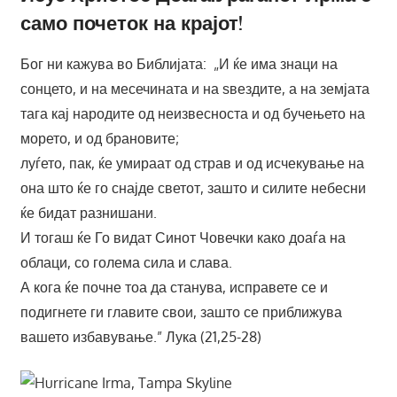
само почеток на крајот!
Бог ни кажува во Библијата: „И ќе има знаци на
сонцето, и на месечината и на ѕвездите, а на земјата
тага кај народите од неизвесноста и од бучењето на
морето, и од брановите;
луѓето, пак, ќе умираат од страв и од исчекување на
она што ќе го снајде светот, зашто и силите небесни
ќе бидат разнишани.
И тогаш ќе Го видат Синот Човечки како доаѓа на
облаци, со голема сила и слава.
А кога ќе почне тоа да станува, исправете се и
подигнете ги главите свои, зашто се приближува
вашето избавување.” Лука (21,25-28)