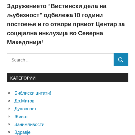
Здружението “Вистински дела на
љубезност“ одбележа 10 години
постоење и го отвори првиот Центар за
социјална инклузија во Северна
Македонија!
Search
SEARCH
for:
КАТЕГОРИИ
Библиски цитати!
Др.Митов
Духовност
Живот
Занимливости
Здравје