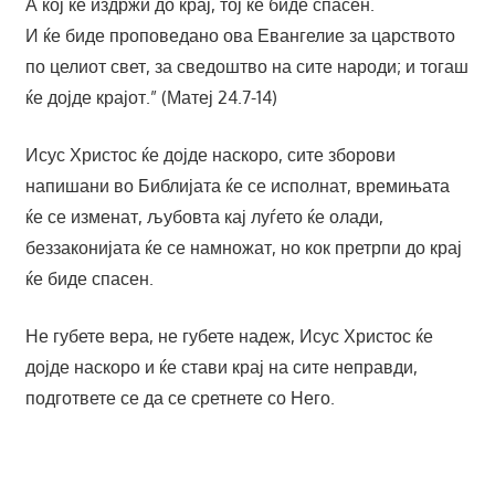
А кој ќе издржи до крај, тој ќе биде спасен.
И ќе биде проповедано ова Евангелие за царството
по целиот свет, за сведоштво на сите народи; и тогаш
ќе дојде крајот.” (Матеј 24.7-14)
Исус Христос ќе дојде наскоро, сите зборови
напишани во Библијата ќе се исполнат, времињата
ќе се изменат, љубовта кај луѓето ќе олади,
беззаконијата ќе се намножат, но кок претрпи до крај
ќе биде спасен.
Не губете вера, не губете надеж, Исус Христос ќе
дојде наскоро и ќе стави крај на сите неправди,
подгответе се да се сретнете со Него.