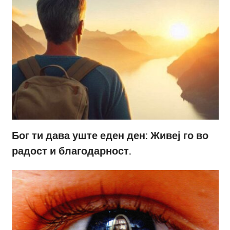
Бог ти дава уште еден ден: Живеј го во
радост и благодарност.