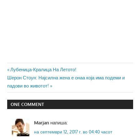
Навигација
Previous
Лубеница-Кралица На Летото!
Next
Post:
Шерон Стоун: Најсилна жена е онаа која има подеми и
на
Post:
падови во животот!
напис
ONE COMMENT
Marjan
напиша:
на септември 12, 2017 г. во 04:40 часот