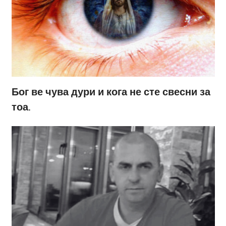
Бог ве чува дури и кога не сте свесни за
тоа.