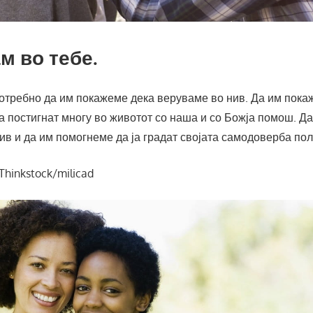
м во тебе.
потребно да им покажеме дека веруваме во нив. Да им пок
а постигнат многу во животот со наша и со Божја помош. Да
в и да им помогнеме да ја градат својата самодоверба пол
Thinkstock/milicad