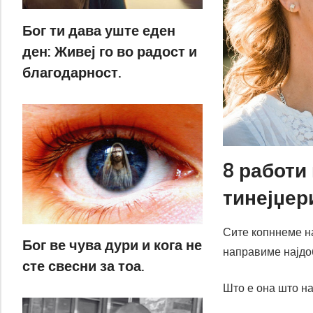
Бог ти дава уште еден
ден: Живеј го во радост и
благодарност.
8 работи
тинејџер
Сите копннеме н
Бог ве чува дури и кога не
направиме најдо
сте свесни за тоа.
Што е она што на