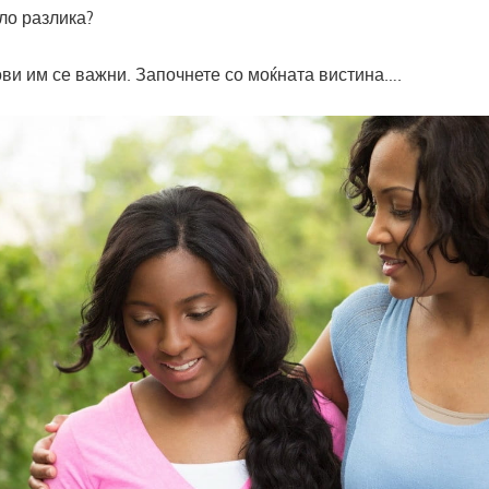
ло разлика?
ви им се важни. Започнете со моќната вистина….