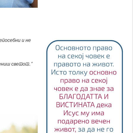
 епосебни и не
мениш светот.”
.