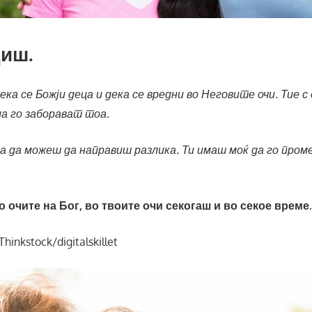
диш.
а се Божји деца и дека се вредни во Неговите очи. Тие с
а го заборават тоа.
 за да можеш да направиш разлика. Ти имаш моќ да го про
о очите на Бог, во твоите очи секогаш и во секое време
Thinkstock/digitalskillet