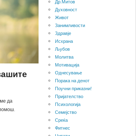
Др.Митов
Духовност
Живот
Занимливости
Здравје
Исхрана
Љубов
Молитва
Мотивација
 вашите
Однесување
Порака на денот
Поучни приказни!
Пријателство
име да
Психологија
 помош.
Семејство
Среќа
Фитнес
Цитати