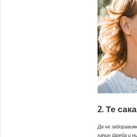
2. Те сак
Да не заборавиме
начин треба и н