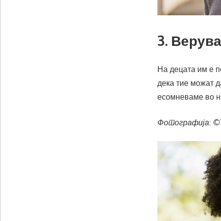
3. Верува
На децата им е 
дека тие можат д
есомневаме во ни
Фотографија
: ©