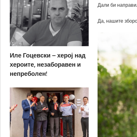
Дали би направи
Да, нашите зборо
Иле Гоцевски – херој над
хероите, незаборавен и
непреболен!