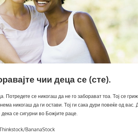
оравајте чии деца се (сте).
а. Потредете се никогаш да не го заборават тоа. Тој се гриж
нема никогаш да ги остави. Тој ги сака дури повеќе од вас.
 дека се сигурни во Божјите раце.
©Thinkstock/BananaStock