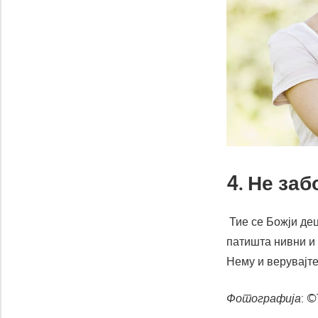
4. Не заб
Тие се Божји дец
патишта нивни и 
Нему и верувајте
Фотографија
: 