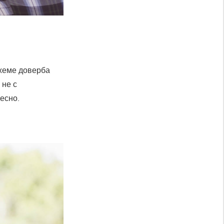
ажеме доверба
 не с
есно.