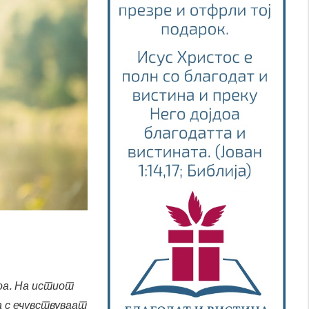
тоа. На истиот
а с ечувствуваат