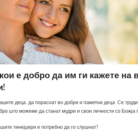
 кои е добро да им ги кажете на
и!
ашите деца да пораснат во добри и паметни деца. Се труд
бро што можеме да станат мудри и свои личности со Божја
шите тинејџери е потребно да го слушнат?