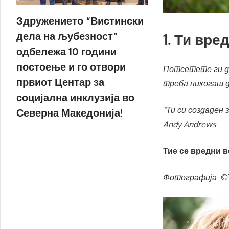
Здружението “Вистински
дела на љубезност“
1. Ти вре
одбележа 10 години
постоење и го отвори
Потсетете ги дек
првиот Центар за
треба никогаш д
социјална инклузија во
“Ти си создаден
Северна Македонија!
Andy Andrews
Тие се вредни в
Фотографија
: ©