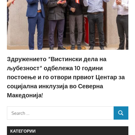
Здружението “Вистински дела на
љубезност“ одбележа 10 години
постоење и го отвори првиот Центар за
социјална инклузија во Северна
Македонија!
Search
SEARCH
for:
КАТЕГОРИИ