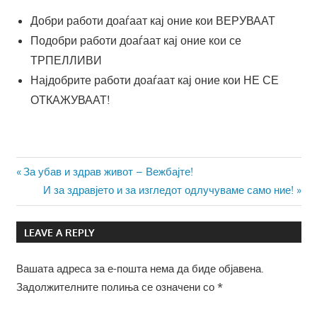
Добри работи доаѓаат кај оние кои ВЕРУВААТ
Подобри работи доаѓаат кај оние кои се
ТРПЕЛЛИВИ
Најдобрите работи доаѓаат кај оние кои НЕ СЕ
ОТКАЖУВААТ!
Навигација
Previous
За убав и здрав живот – Вежбајте!
Post:
Next
И за здравјето и за изгледот одлучуваме само ние!
на
Post:
напис
LEAVE A REPLY
Вашата адреса за е-пошта нема да биде објавена.
Задолжителните полиња се означени со
*