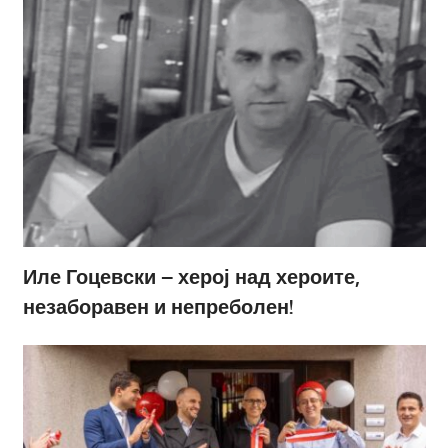
Иле Гоцевски – херој над хероите,
незаборавен и непреболен!