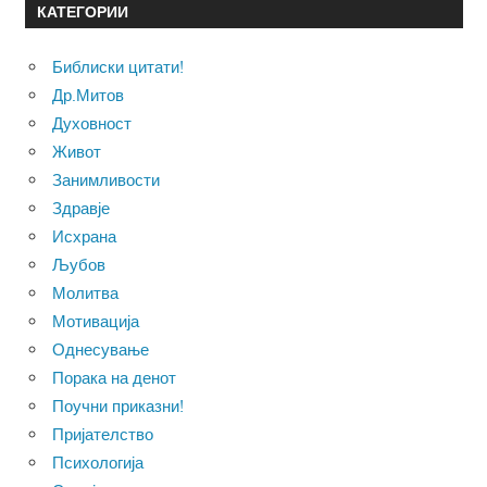
КАТЕГОРИИ
Библиски цитати!
Др.Митов
Духовност
Живот
Занимливости
Здравје
Исхрана
Љубов
Молитва
Мотивација
Однесување
Порака на денот
Поучни приказни!
Пријателство
Психологија