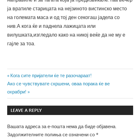
ја вратиле старицата на нејзиното вистинско место
на големата маса и од тој ден секогаш јадела со
нив.А кога ќе и паднела лажицата или
вилушката,изгледало како на никој веќе да не му е
гајле за тоа.
Навигација
Previous
Кога сите пријатели ќе те разочараат!
Next
Post:
Ако се чувствувате скршени, оваа порака ќе ве
на
Post:
охрабри!
напис
LEAVE A REPLY
Вашата адреса за е-пошта нема да биде објавена.
Задолжителните полиња се означени со
*