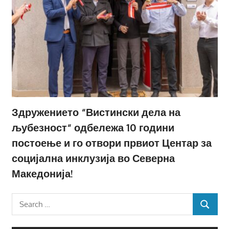
Здружението “Вистински дела на
љубезност“ одбележа 10 години
постоење и го отвори првиот Центар за
социјална инклузија во Северна
Македонија!
Search
SEARCH
for: