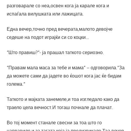
разговарале со неа,освен кога ја карале кога и
испаѓала вилушката или лажицата.
Една вечер,точно пред вечерата,малото девојче
седеше на подот играјќи си со коцки…
“Што правиш?“- ја прашал таткото сериозно.
“Правам мала маса за тебе и мама“ – одговорила.“За
да можете сами да јадете во ќошот кога јас ќе бидам
голема.“
Таткото и мајката занемеле,и тоа изгледало како да
траело цела вечност.И тогаш почнале да плачат.
Во тој момент станале свесни за тоа што го
направиле и за тагата која ја предизвикале.Таа вечер