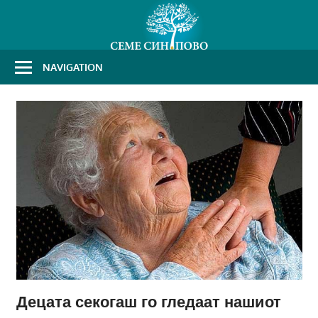
Skip
to
content
NAVIGATION
Децата секогаш го гледаат нашиот