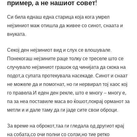
пример, а не нашиот совет!
Си била еднаш една старица која кога умрел
нејзиниот маж отишла да живее со синот, снаатa и
внуката.
Секој ден нејзиниот вид и слух се влошувале.
Понекогаш нејзините раце толку се треселе што се
случувало нејзиниот грашок од чинијата да скока на
подот,а супата протекувала насекаде. Синот и снаат
не можеле да и помогнат, но ги нервирал тој хаос кој
го правела.И еден ден рекле, што е многу – многу е,
па за неа поставиле маса во ќошот,покрај орманот за
метли и и дале таму да ги јаде сите свои оброци.
За време на оброкот,таа ги гледала од другиот крај
на собата,со очи полни со солзи,но тие ретко