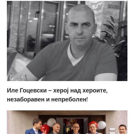
Иле Гоцевски – херој над хероите,
незаборавен и непреболен!