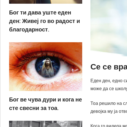
Бог ти дава уште еден
ден: Живеј го во радост и
благодарност.
Се се вра
Еден ден, едно 
може да се школу
Бог ве чува дури и кога не
Тоа решило на сл
сте свесни за тоа.
девојка му ја от
Кога го видела м