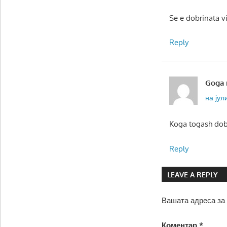
Se e dobrinata v
Reply
Goga
на јули
Koga togash dob
Reply
LEAVE A REPLY
Вашата адреса за 
Коментар
*