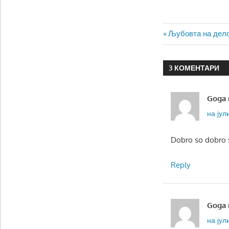
Навигаци
Previous
Љубовта на дело
Post:
на
3 КОМЕНТАРИ
напис
Goga
на јули
Dobro so dobro 
Reply
Goga
на јули