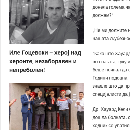
донела голема ча
должам?“
„Не ми должите н
нашата љубезност
Иле Гоцевски – херој над
“Како што Хауард
хероите, незаборавен и
во снагата, туку 
непреболен!
беше почнал да с
Години подоцна, 
знаеле што да пр
специјалисти да 
Др. Хауард Кели 
дошла болната, о
ходник се упатил