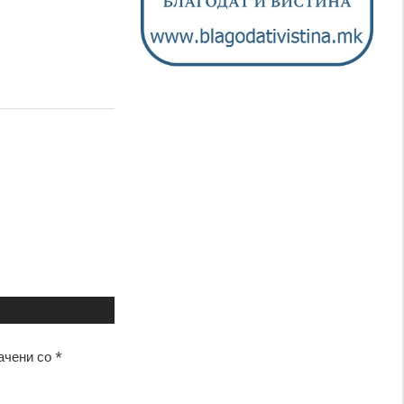
ачени со
*