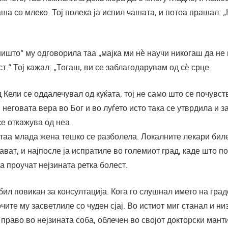
ша со млеко. Тој полека ја испил чашата, и потоа прашал: „
ишто“ му одговорила таа „мајка ми нè научи никогаш да не
.“ Тој кажал: „Тогаш, ви се заблагодарувам од сè срце.
 Кели се оддалечувал од куќата, тој не само што се почувс
и неговата вера во Бог и во луѓето исто така се утврдила и з
е откажува од неа.
таа млада жена тешко се разболела. Локалните лекари биле
ават, и најпосле ја испратиле во големиот град, каде што п
ја проучат нејзината ретка болест.
бил повикан за консултација. Кога го слушнал името на град
чите му засветлиле со чуден сјај. Во истиот миг станал и ни
 право во нејзината соба, облечен во својот докторски мант