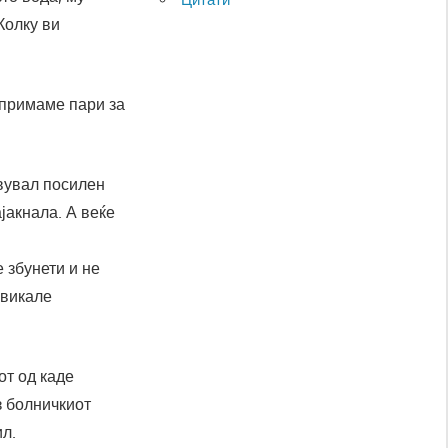
Колку ви
 примаме пари за
твувал посилен
ајакнала. А веќе
 збунети и не
овикале
от од каде
з болничкиот
ил.