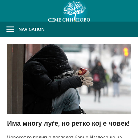
Skip
to
content
NAVIGATION
Има многу луѓе, но ретко кој е човек!
Човекот го подигна погледот бавно.Изгледаше на