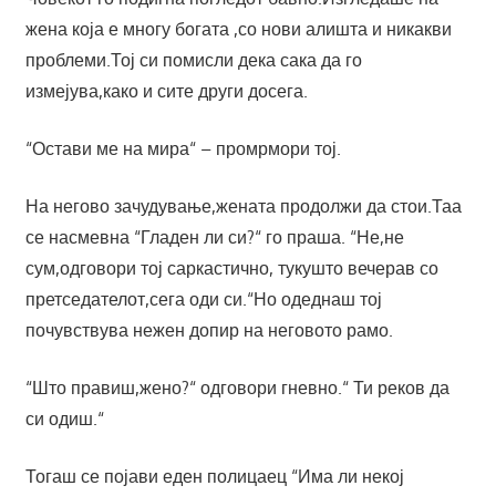
жена која е многу богата ,со нови алишта и никакви
проблеми.Тој си помисли дека сака да го
измејува,како и сите други досега.
“Остави ме на мира“ – промрмори тој.
На негово зачудување,жената продолжи да стои.Таа
се насмевна “Гладен ли си?“ го праша. “Не,не
сум,одговори тој саркастично, тукушто вечерав со
претседателот,сега оди си.“Но одеднаш тој
почувствува нежен допир на неговото рамо.
“Што правиш,жено?“ одговори гневно.“ Ти реков да
си одиш.“
Тогаш се појави еден полицаец “Има ли некој