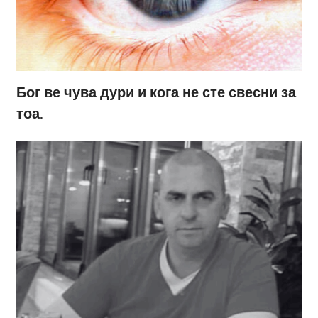
Бог ве чува дури и кога не сте свесни за
тоа.