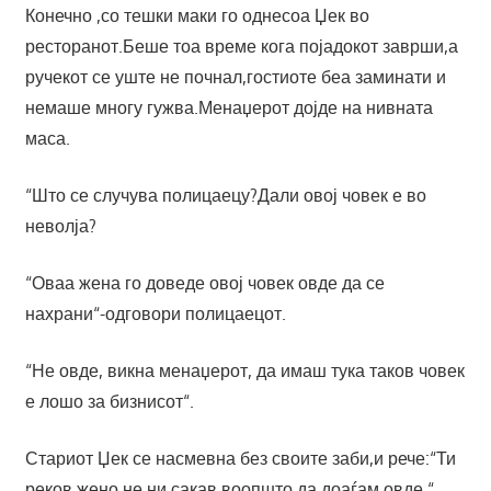
Конечно ,со тешки маки го однесоа Џек во
ресторанот.Беше тоа време кога појадокот заврши,а
ручекот се уште не почнал,гостиоте беа заминати и
немаше многу гужва.Менаџерот дојде на нивната
маса.
“Што се случува полицаецу?Дали овој човек е во
неволја?
“Оваа жена го доведе овој човек овде да се
нахрани“-одговори полицаецот.
“Не овде, викна менаџерот, да имаш тука таков човек
е лошо за бизнисот“.
Стариот Џек се насмевна без своите заби,и рече:“Ти
реков жено,не ни сакав воопшто да доаѓам овде.“