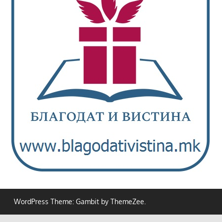
WordPress Theme: Gambit by ThemeZee.