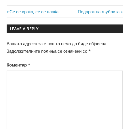
Навигација
Previous
Next
Се се враќа, се се плаќа!
Подарок на љубовта
Post:
Post:
на
LEAVE A REPLY
напис
Вашата адреса за е-пошта нема да биде објавена.
Задолжителните полиња се означени со
*
Коментар
*