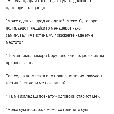
“Не ,благодарам госпоѓо,јас сум на должност.“-
одговори полицаецот.
“Може еден чај пред да одите?- Може. Одговори
полицаецот гледајќи го менаџерот како
заминува.“НАвистина му покажавте каде му е
местото.“
“Немав таква намера.Верувале или не, јас си имам
причина за ова.“
Таа седна на масата и го праша нејзиниот зачуден
гостин “Џек,дали ме познаваш?“
“Па ми изгледаш познато“- одговори стариот Џек.
“Може сум постара,и може со годините сум