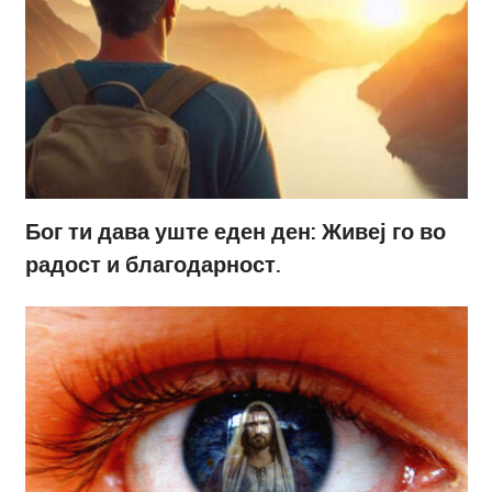
Бог ти дава уште еден ден: Живеј го во
радост и благодарност.