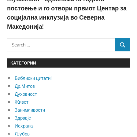
постоење и го отвори првиот Центар за
социјална инклузија во Северна
Македонија!
Search
SEARCH
for:
КАТЕГОРИИ
Библиски цитати!
Др.Митов
Духовност
Живот
Занимливости
Здравје
Исхрана
Љубов