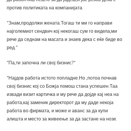
против политиката на компанијата.
“Знам,продолжи жената.Тогаш ти ми го направи
најголемиот сендвич кој некогаш сум го видела,ми
рече да седнам на масата и знаев дека с еќе биде во
ред.“
“Па,ти започна ли свој бизнис?“
“Најдов работа истото попладне.Но ,потоа почнав
свој бизнис кој со Божја помош стана успешен.Таа
извади визит картичка и му рече да дојде кај неа на
работа,кај заменик директорот да му даде некоја
работа во фирмата, и може и аванс за да купи
алишта и место за живеење за да застане на нозе.