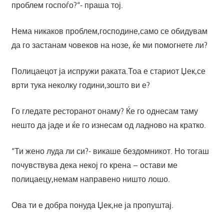
проблем госпоѓо?“- праша тој.
Нема никаков проблем,господине,само се обидувам
да го застанам човеков на нозе, ќе ми помогнете ли?
Полицаецот ја испружи раката.Тоа е стариот Џек,се
врти тука неколку години,зошто ви е?
Го гледате ресторанот онаму? Ќе го однесам таму
нешто да јаде и ќе го изнесам од ладново на кратко.
“Ти жено луда ли си?- викаше бездомникот. Но тогаш
почувствува дека некој го крена – остави ме
полицаецу,немам направено ништо лошо.
Ова ти е добра понуда Џек,не ја пропуштај.