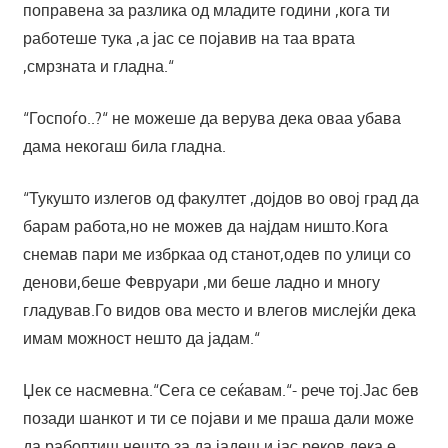
поправена за разлика од младите години ,кога ти
работеше тука ,а јас се појавив на таа врата
,смрзната и гладна.“
“Госпоѓо..?“ не можеше да верува дека оваа убава
дама некогаш била гладна.
“Тукушто излегов од факултет ,дојдов во овој град да
барам работа,но не можев да најдам ништо.Кога
снемав пари ме избркаа од станот,одев по улици со
денови,беше Февруари ,ми беше ладно и многу
гладував.Го видов ова место и влегов мислејќи дека
имам можност нешто да јадам.“
Џек се насмевна.“Сега се сеќавам.“- рече тој.Јас бев
позади шанкот и ти се појави и ме праша дали може
да рабоптиш нешто за да јадеш,и јас реков дека е