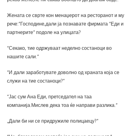
Жената се сврте кон менаџерот на ресторанот и му
рече:“Господине,дали ја познавате фирмата “Еди и
партнерите“ подоле на улицата?
“Секако, тие одржуваат неделно состаноци во
нашите сали.“
“И дали заработувате доволно од храната која се
служи на тие состаноци?“
“Јас сум Ана Еди, претседател на таа
компанија.Мислев дека тоа ќе направи разлика.“
„Дали би ни се придружиле полицаецу?“