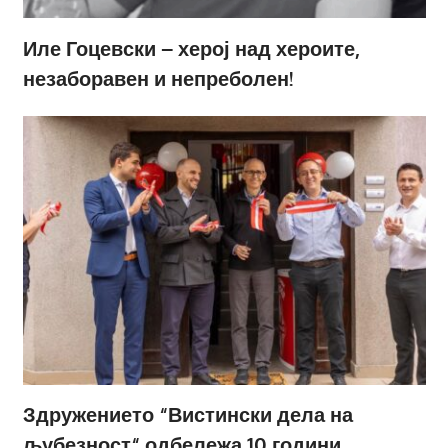
Иле Гоцевски – херој над хероите,
незаборавен и непреболен!
Здружението “Вистински дела на
љубезност“ одбележа 10 години