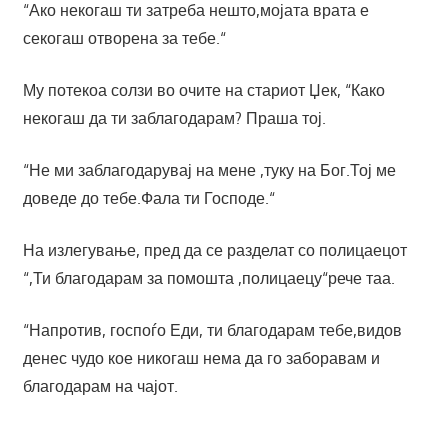
“Ако некогаш ти затреба нешто,мојата врата е
секогаш отворена за тебе.“
Му потекоа солзи во очите на стариот Џек, “Како
некогаш да ти заблагодарам? Праша тој.
“Не ми заблагодарувај на мене ,туку на Бог.Тој ме
доведе до тебе.Фала ти Господе.“
На излегување, пред да се разделат со полицаецот
“,Ти благодарам за помошта ,полицаецу“рече таа.
“Напротив, госпоѓо Еди, ти благодарам тебе,видов
денес чудо кое никогаш нема да го заборавам и
благодарам на чајот.