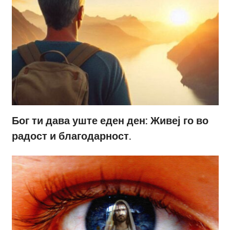
Бог ти дава уште еден ден: Живеј го во
радост и благодарност.