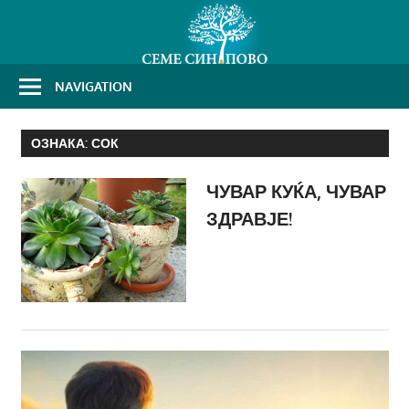
Skip
to
content
NAVIGATION
ОЗНАКА:
СОК
ЧУВАР КУЌА, ЧУВАР
ЗДРАВЈЕ!