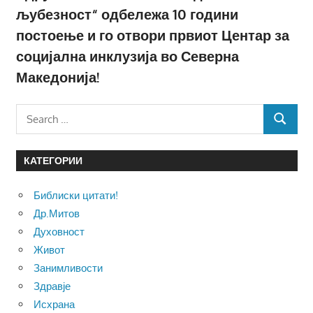
љубезност“ одбележа 10 години
постоење и го отвори првиот Центар за
социјална инклузија во Северна
Македонија!
Search
SEARCH
for:
КАТЕГОРИИ
Библиски цитати!
Др.Митов
Духовност
Живот
Занимливости
Здравје
Исхрана