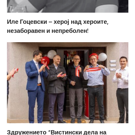
Иле Гоцевски – херој над хероите,
незаборавен и непреболен!
Здружението “Вистински дела на