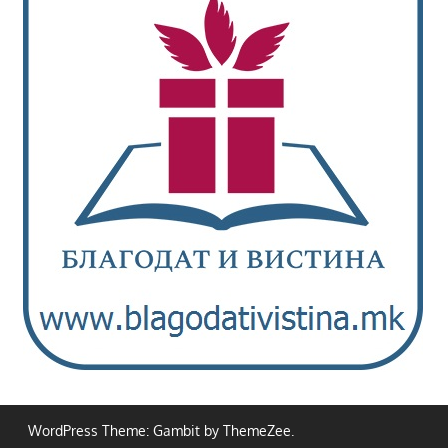
WordPress Theme: Gambit by ThemeZee.