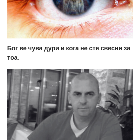
Бог ве чува дури и кога не сте свесни за
тоа.