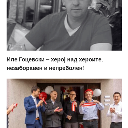
Иле Гоцевски – херој над хероите,
незаборавен и непреболен!