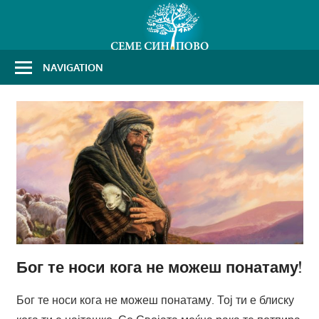
Skip
to
content
NAVIGATION
Бог те носи кога не можеш понатаму!
Бог те носи кога не можеш понатаму. Тој ти е блиску