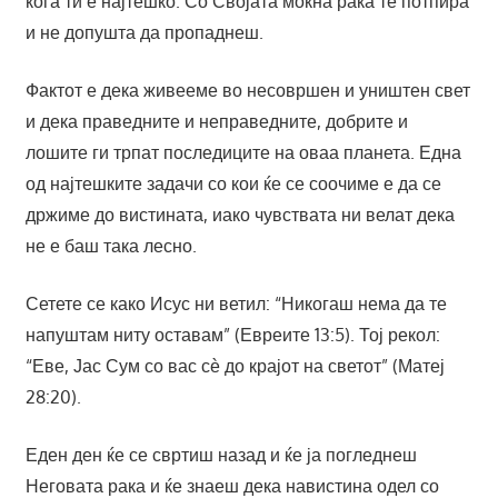
кога ти е најтешко. Со Својата моќна рака те потпира
и не допушта да пропаднеш.
Фактот е дека живееме во несовршен и уништен свет
и дека праведните и неправедните, добрите и
лошите ги трпат последиците на оваа планета. Една
од најтешките задачи со кои ќе се соочиме е да се
држиме до вистината, иако чувствата ни велат дека
не е баш така лесно.
Сетете се како Исус ни ветил: “Никогаш нема да те
напуштам ниту оставам” (Евреите 13:5). Тој рекол:
“Еве, Јас Сум со вас сѐ до крајот на светот” (Матеј
28:20).
Еден ден ќе се свртиш назад и ќе ја погледнеш
Неговата рака и ќе знаеш дека навистина одел со