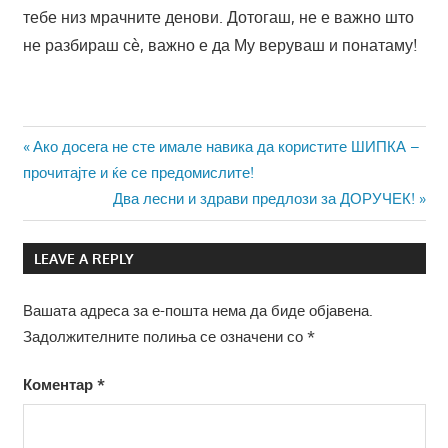
тебе низ мрачните денови. Дотогаш, не е важно што
не разбираш сѐ, важно е да Му веруваш и понатаму!
Навигација
Previous
Ако досега не сте имале навика да користите ШИПКА –
Post:
прочитајте и ќе се предомислите!
на
Next
Два лесни и здрави предлози за ДОРУЧЕК!
напис
Post:
LEAVE A REPLY
Вашата адреса за е-пошта нема да биде објавена.
Задолжителните полиња се означени со
*
Коментар
*