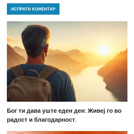
Бог ти дава уште еден ден: Живеј го во
радост и благодарност.