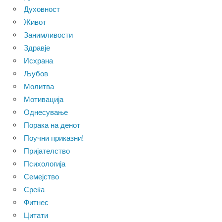
Духовност
Живот
Занимливости
Здравје
Исхрана
Љубов
Молитва
Мотивација
Однесување
Порака на денот
Поучни приказни!
Пријателство
Психологија
Семејство
Среќа
Фитнес
Цитати