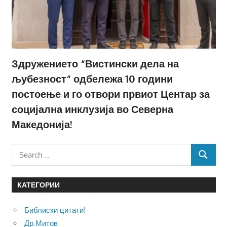
Здружението “Вистински дела на
љубезност“ одбележа 10 години
постоење и го отвори првиот Центар за
социјална инклузија во Северна
Македонија!
Search
SEARCH
for:
КАТЕГОРИИ
Библиски цитати!
Др.Митов