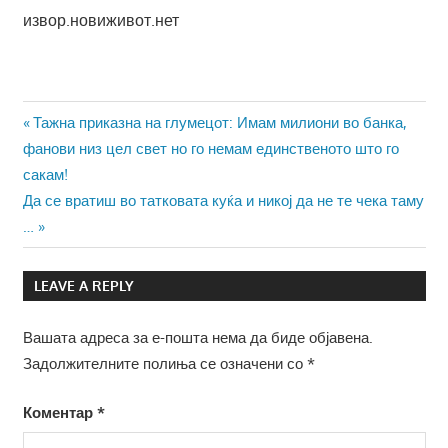
извор.новиживот.нет
Навигација
Previous
Тажна приказна на глумецот: Имам милиони во банка,
Post:
фанови низ цел свет но го немам единственото што го
на
сакам!
напис
Next
Да се ​​вратиш во татковата куќа и никој да не те чека таму
Post:
…
LEAVE A REPLY
Вашата адреса за е-пошта нема да биде објавена.
Задолжителните полиња се означени со
*
Коментар
*