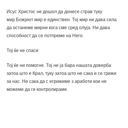
Исус Христос не дошол да донесе страв туку
мир.Божјиот мир е единствен. Тој мир ни дава сила
да останеме мирни кога сме сред олуја. Ни дава
способност да се потпреме на Него.
Тој ќе не спаси
Тој ќе ни помогне. Тој не ја бара нашата доверба
затоа што е Крал, туку затоа што не сака и се грижи
за нас. Не сака да с егрижиме з аработи кои не
можеме да ги контролираме.