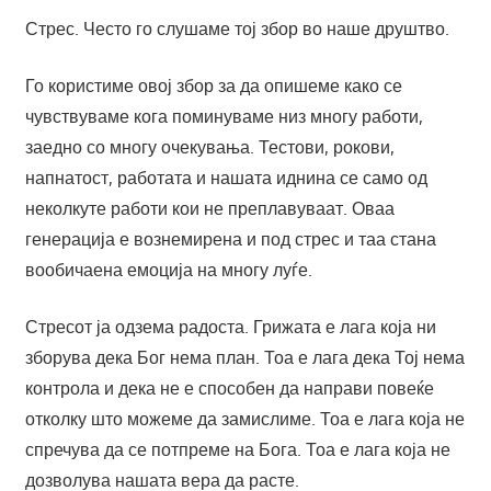
Стрес. Често го слушаме тој збор во наше друштво.
Го користиме овој збор за да опишеме како се
чувствуваме кога поминуваме низ многу работи,
заедно со многу очекувања. Тестови, рокови,
напнатост, работата и нашата иднина се само од
неколкуте работи кои не преплавуваат. Оваа
генерација е вознемирена и под стрес и таа стана
вообичаена емоција на многу луѓе.
Стресот ја одзема радоста. Грижата е лага која ни
зборува дека Бог нема план. Тоа е лага дека Тој нема
контрола и дека не е способен да направи повеќе
отколку што можеме да замислиме. Тоа е лага која не
спречува да се потпреме на Бога. Тоа е лага која не
дозволува нашата вера да расте.