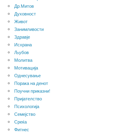
Др.Митов
Духовност
Живот
Занимливости
Здравје
Исхрана
Љубов
Молитва
Мотивација
Однесување
Порака на денот
Поучни приказни!
Пријателство
Психологија
Семејство
Среќа
Фитнес