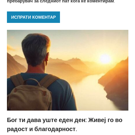
пребарувач за следниот пат кога ќе коментирам.
Бог ти дава уште еден ден: Живеј го во
радост и благодарност.