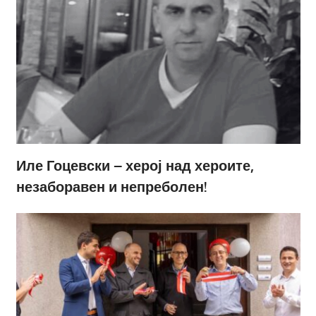
Иле Гоцевски – херој над хероите,
незаборавен и непреболен!